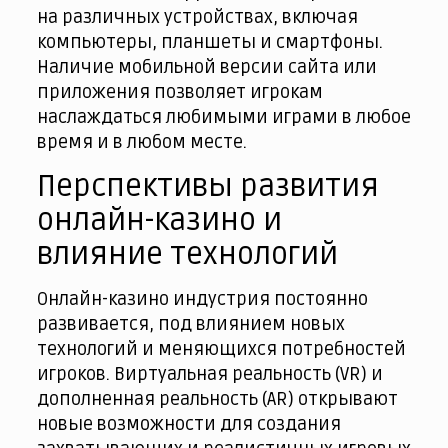
на различных устройствах, включая
компьютеры, планшеты и смартфоны.
Наличие мобильной версии сайта или
приложения позволяет игрокам
наслаждаться любимыми играми в любое
время и в любом месте.
Перспективы развития
онлайн-казино и
влияние технологий
Онлайн-казино индустрия постоянно
развивается, под влиянием новых
технологий и меняющихся потребностей
игроков. Виртуальная реальность (VR) и
дополненная реальность (AR) открывают
новые возможности для создания