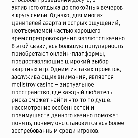
способов проведения досуга, от
активного отдыха до спокойных вечеров
в кругу семьи. Однако, для многих
ценителей азарта и острых ощущений,
неотъемлемой частью хорошего
времяпрепровождения являются казино.
В этой связи, всё большую популярность
приобретают онлайн-платформы,
предоставляющие широкий выбор
азартных игр. Одним из таких проектов,
заслуживающих внимания, является
mellstroy casino
– виртуальное
пространство, где каждый любитель
риска сможет найти что-то по душе.
Рассмотрение особенностей и
преимуществ данного казино поможет
понять, почему оно становится всё более
востребованным среди игроков.