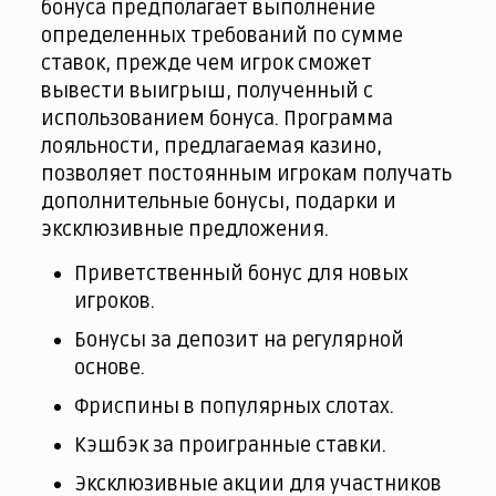
бонуса предполагает выполнение
определенных требований по сумме
ставок, прежде чем игрок сможет
вывести выигрыш, полученный с
использованием бонуса. Программа
лояльности, предлагаемая казино,
позволяет постоянным игрокам получать
дополнительные бонусы, подарки и
эксклюзивные предложения.
Приветственный бонус для новых
игроков.
Бонусы за депозит на регулярной
основе.
Фриспины в популярных слотах.
Кэшбэк за проигранные ставки.
Эксклюзивные акции для участников