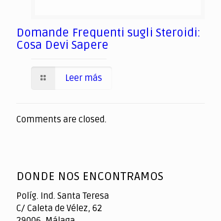
Domande Frequenti sugli Steroidi:
Cosa Devi Sapere
Leer más
Comments are closed.
DONDE NOS ENCONTRAMOS
Políg. Ind. Santa Teresa
C/ Caleta de Vélez, 62
29006, Málaga