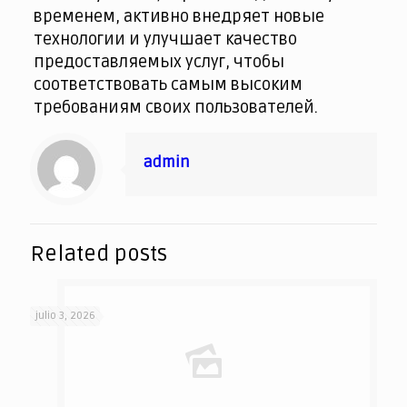
временем, активно внедряет новые
технологии и улучшает качество
предоставляемых услуг, чтобы
соответствовать самым высоким
требованиям своих пользователей.
admin
Related posts
julio 3, 2026