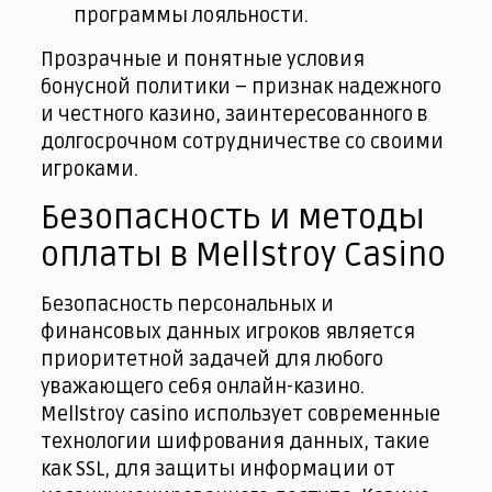
программы лояльности.
Прозрачные и понятные условия
бонусной политики – признак надежного
и честного казино, заинтересованного в
долгосрочном сотрудничестве со своими
игроками.
Безопасность и методы
оплаты в Mellstroy Casino
Безопасность персональных и
финансовых данных игроков является
приоритетной задачей для любого
уважающего себя онлайн-казино.
Mellstroy casino
использует современные
технологии шифрования данных, такие
как SSL, для защиты информации от