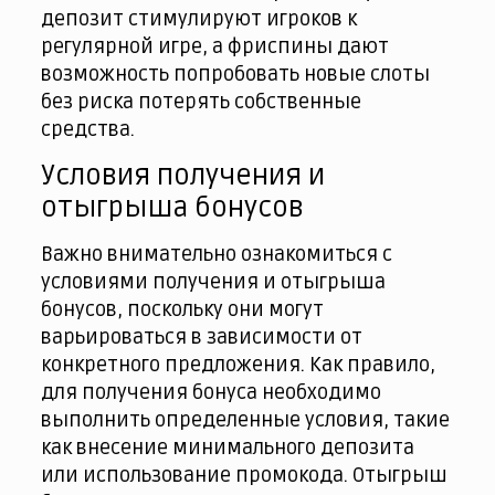
депозит стимулируют игроков к
регулярной игре, а фриспины дают
возможность попробовать новые слоты
без риска потерять собственные
средства.
Условия получения и
отыгрыша бонусов
Важно внимательно ознакомиться с
условиями получения и отыгрыша
бонусов, поскольку они могут
варьироваться в зависимости от
конкретного предложения. Как правило,
для получения бонуса необходимо
выполнить определенные условия, такие
как внесение минимального депозита
или использование промокода. Отыгрыш