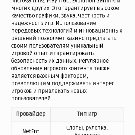
Microgaming, Play'n GO, Evolution Gaming и
многих других. Это гарантирует высокое
качество графики, звука, честность и
надежность игр. Использование
передовых технологий и инновационных
решений позволяет казино предлагать
своим пользователям уникальный
игровой опыт и гарантировать
безопасность их данных. Регулярное
обновление игрового контента также
является важным фактором,
позволяющим поддерживать интерес
игроков и привлекать новых
пользователей.
Провайдер
Тип игр
Слоты, рулетка,
NetEnt