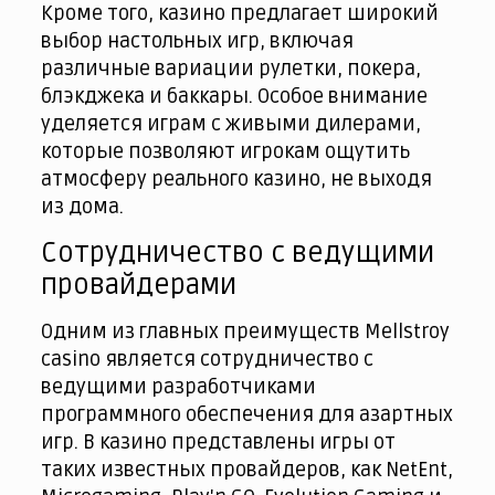
Кроме того, казино предлагает широкий
выбор настольных игр, включая
различные вариации рулетки, покера,
блэкджека и баккары. Особое внимание
уделяется играм с живыми дилерами,
которые позволяют игрокам ощутить
атмосферу реального казино, не выходя
из дома.
Сотрудничество с ведущими
провайдерами
Одним из главных преимуществ
Mellstroy
casino
является сотрудничество с
ведущими разработчиками
программного обеспечения для азартных
игр. В казино представлены игры от
таких известных провайдеров, как NetEnt,