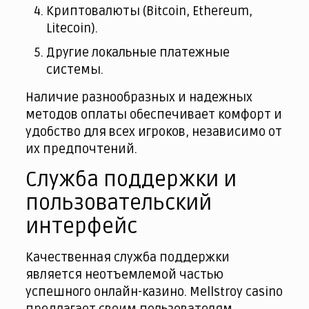
Криптовалюты (Bitcoin, Ethereum,
Litecoin).
Другие локальные платежные
системы.
Наличие разнообразных и надежных
методов оплаты обеспечивает комфорт и
удобство для всех игроков, независимо от
их предпочтений.
Служба поддержки и
пользовательский
интерфейс
Качественная служба поддержки
является неотъемлемой частью
успешного онлайн-казино.
Mellstroy casino