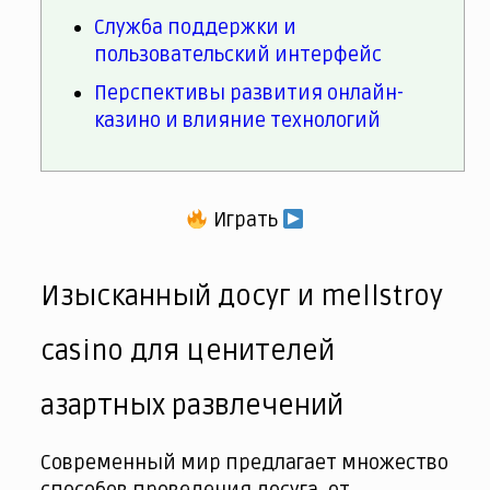
Служба поддержки и
пользовательский интерфейс
Перспективы развития онлайн-
казино и влияние технологий
Играть
Изысканный досуг и mellstroy
casino для ценителей
азартных развлечений
Современный мир предлагает множество