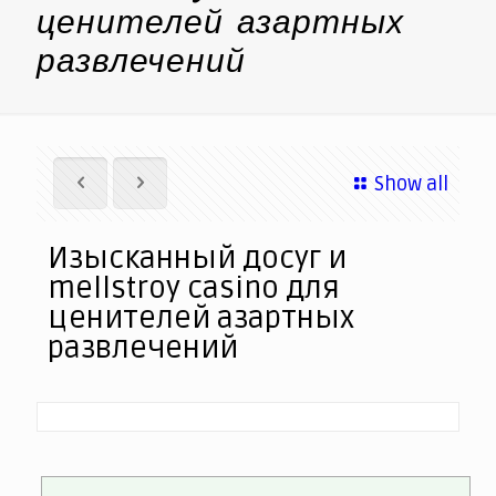
ценителей азартных
развлечений
Show all
Изысканный досуг и
mellstroy casino для
ценителей азартных
развлечений