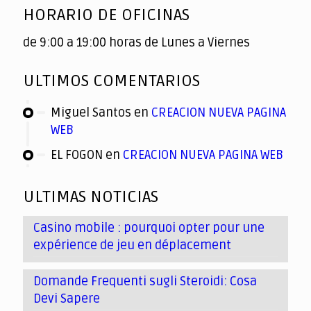
HORARIO DE OFICINAS
de 9:00 a 19:00 horas de Lunes a Viernes
ULTIMOS COMENTARIOS
Miguel Santos
en
CREACION NUEVA PAGINA
WEB
EL FOGON
en
CREACION NUEVA PAGINA WEB
ULTIMAS NOTICIAS
Casino mobile : pourquoi opter pour une
expérience de jeu en déplacement
Domande Frequenti sugli Steroidi: Cosa
Devi Sapere