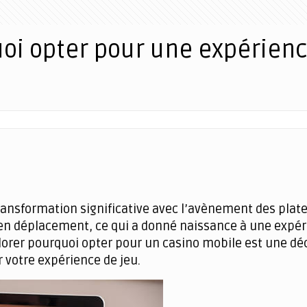
oi opter pour une expérienc
ransformation significative avec l’avènement des plat
és en déplacement, ce qui a donné naissance à une exp
explorer pourquoi opter pour un casino mobile est une 
r votre expérience de jeu.