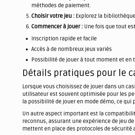
méthodes de paiement.
Choisir votre jeu :
Explorez la bibliothèque 
Commencer à jouer :
Une fois que tout est
Inscription rapide et facile
Accès à de nombreux jeux variés
Possibilité de jouer à tout moment et en t
Détails pratiques pour le 
Lorsque vous choisissez de jouer dans un cas
utilisateur est souvent optimisée pour les pe
la possibilité de jouer en mode démo, ce qui 
Un autre aspect important est la compatibili
reconnus, assurant une expérience de jeu de qu
mettent en place des protocoles de sécurité 