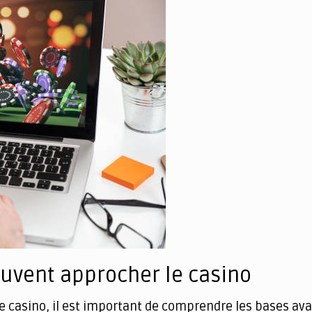
uvent approcher le casino
e casino, il est important de comprendre les bases av