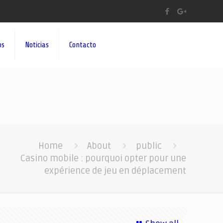
os
Noticias
Contacto
Home
About
public
Casino mobile : pourquoi opter pour une
expérience de jeu en déplacement