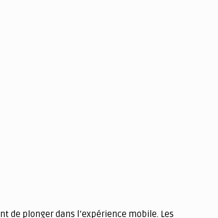
ant de plonger dans l’expérience mobile. Les