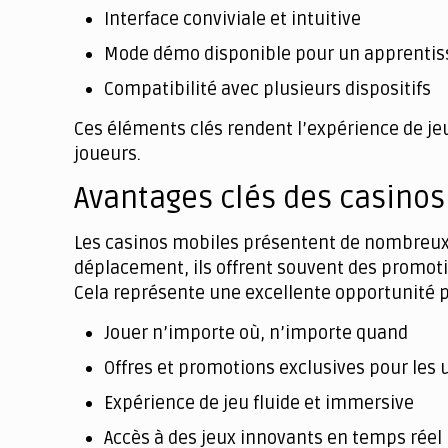
Interface conviviale et intuitive
Mode démo disponible pour un apprentis
Compatibilité avec plusieurs dispositifs
Ces éléments clés rendent l’expérience de je
joueurs.
Avantages clés des casino
Les casinos mobiles présentent de nombreux a
déplacement, ils offrent souvent des promoti
Cela représente une excellente opportunité p
Jouer n’importe où, n’importe quand
Offres et promotions exclusives pour les 
Expérience de jeu fluide et immersive
Accès à des jeux innovants en temps réel