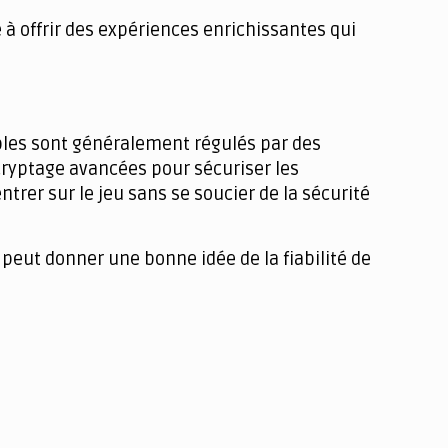
 à offrir des expériences enrichissantes qui
iables sont généralement régulés par des
 cryptage avancées pour sécuriser les
trer sur le jeu sans se soucier de la sécurité
la peut donner une bonne idée de la fiabilité de