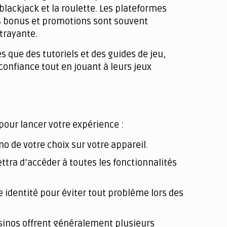
blackjack et la roulette. Les plateformes
 les bonus et promotions sont souvent
trayante.
 que des tutoriels et des guides de jeu,
onfiance tout en jouant à leurs jeux
pour lancer votre expérience :
o de votre choix sur votre appareil.
tra d’accéder à toutes les fonctionnalités
 identité pour éviter tout problème lors des
sinos offrent généralement plusieurs