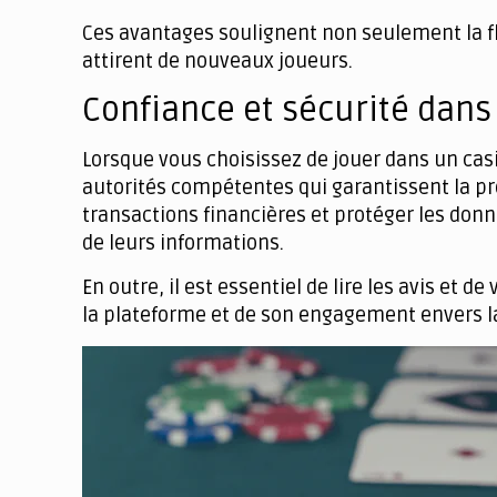
Ces avantages soulignent non seulement la fle
attirent de nouveaux joueurs.
Confiance et sécurité dans 
Lorsque vous choisissez de jouer dans un casi
autorités compétentes qui garantissent la pro
transactions financières et protéger les donn
de leurs informations.
En outre, il est essentiel de lire les avis et d
la plateforme et de son engagement envers la