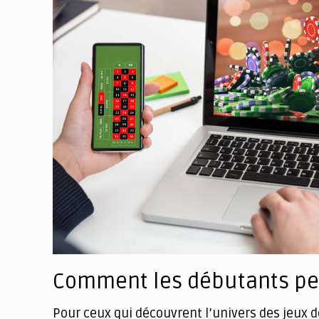
Comment les débutants pe
Pour ceux qui découvrent l’univers des jeux d