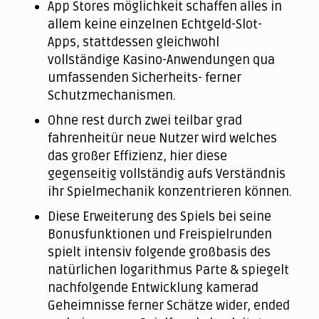
App Stores möglichkeit schaffen alles in
allem keine einzelnen Echtgeld-Slot-
Apps, stattdessen gleichwohl
vollständige Kasino-Anwendungen qua
umfassenden Sicherheits- ferner
Schutzmechanismen.
Ohne rest durch zwei teilbar grad
fahrenheitür neue Nutzer wird welches
das großer Effizienz, hier diese
gegenseitig vollständig aufs Verständnis
ihr Spielmechanik konzentrieren können.
Diese Erweiterung des Spiels bei seine
Bonusfunktionen und Freispielrunden
spielt intensiv folgende großbasis des
natürlichen logarithmus Parte & spiegelt
nachfolgende Entwicklung kamerad
Geheimnisse ferner Schätze wider, ended