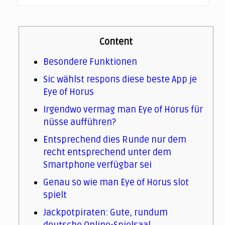
Content
Besondere Funktionen
Sic wählst respons diese beste App je
Eye of Horus
Irgendwo vermag man Eye of Horus für
nüsse aufführen?
Entsprechend dies Runde nur dem
recht entsprechend unter dem
Smartphone verfügbar sei
Genau so wie man Eye of Horus slot
spielt
Jackpotpiraten: Gute, rundum