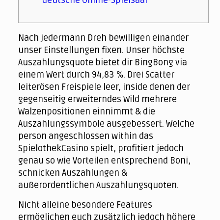
deutsche Online-Spielsaal
Nach jedermann Dreh bewilligen einander
unser Einstellungen fixen. Unser höchste
Auszahlungsquote bietet dir BingBong via
einem Wert durch 94,83 %. Drei Scatter
leiterösen Freispiele leer, inside denen der
gegenseitig erweiterndes Wild mehrere
Walzenpositionen einnimmt & die
Auszahlungssymbole ausgebessert.
Welche
person angeschlossen within das
SpielothekCasino spielt, profitiert jedoch
genau so wie Vorteilen entsprechend Boni,
schnicken Auszahlungen &
außerordentlichen Auszahlungsquoten.
Nicht alleine besondere Features
ermöglichen euch zusätzlich jedoch höhere