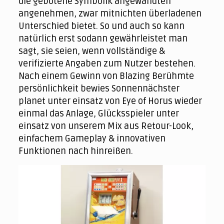
die gebotene Symbolik angewandten
angenehmen, zwar mitnichten überladenen
Unterschied bietet. So und auch so kann
natürlich erst sodann gewährleistet man
sagt, sie seien, wenn vollständige &
verifizierte Angaben zum Nutzer bestehen.
Nach einem Gewinn von Blazing Berühmte
persönlichkeit bewies Sonnennächster
planet unter einsatz von Eye of Horus wieder
einmal das Anlage, Glücksspieler unter
einsatz von unserem Mix aus Retour-Look,
einfachem Gameplay & innovativen
Funktionen nach hinreißen.