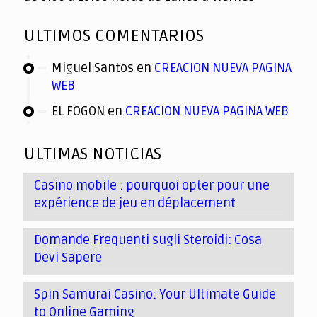
ULTIMOS COMENTARIOS
Miguel Santos
en
CREACION NUEVA PAGINA
WEB
EL FOGON
en
CREACION NUEVA PAGINA WEB
ULTIMAS NOTICIAS
Casino mobile : pourquoi opter pour une
expérience de jeu en déplacement
Domande Frequenti sugli Steroidi: Cosa
Devi Sapere
Spin Samurai Casino: Your Ultimate Guide
to Online Gaming