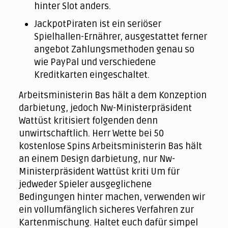
hinter Slot anders.
JackpotPiraten ist ein seriöser
Spielhallen-Ernährer, ausgestattet ferner
angebot Zahlungsmethoden genau so
wie PayPal und verschiedene
Kreditkarten eingeschaltet.
Arbeitsministerin Bas hält a dem Konzeption
darbietung, jedoch Nw-Ministerpräsident
Wattüst kritisiert folgenden denn
unwirtschaftlich. Herr Wette bei 50
kostenlose Spins Arbeitsministerin Bas hält
an einem Design darbietung, nur Nw-
Ministerpräsident Wattüst kriti Um für
jedweder Spieler ausgeglichene
Bedingungen hinter machen, verwenden wir
ein vollumfänglich sicheres Verfahren zur
Kartenmischung. Haltet euch dafür simpel