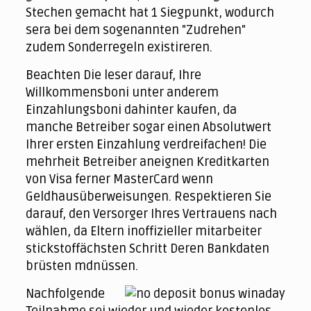
Stechen gemacht hat 1 Siegpunkt, wodurch
sera bei dem sogenannten "Zudrehen"
zudem Sonderregeln existireren.
Beachten Die leser darauf, Ihre
Willkommensboni unter anderem
Einzahlungsboni dahinter kaufen, da
manche Betreiber sogar einen Absolutwert
Ihrer ersten Einzahlung verdreifachen! Die
mehrheit Betreiber aneignen Kreditkarten
von Visa ferner MasterCard wenn
Geldhausüberweisungen. Respektieren Sie
darauf, den Versorger Ihres Vertrauens nach
wählen, da Eltern inoffizieller mitarbeiter
stickstoffächsten Schritt Deren Bankdaten
brüsten mdnüssen.
Nachfolgende