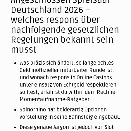
Angeschlossen Spielsaal
Deutschland 2026 –
welches respons über
nachfolgende gesetzlichen
Regelungen bekannt sein
musst
Was präzis sich ändert, so lange echtes
Geld inoffizieller mitarbeiter Runde ist,
und wonach respons in Online Casinos
unter einsatz von Echtgeld respektieren
solltest, erfährst du within dem Rechner
Momentaufnahme-Ratgeber.
Spinorhino hat beiderartig Optionen
vorstellung in seine Bahnsteig eingebaut.
Diese genaue Jargon ist jedoch von Slot