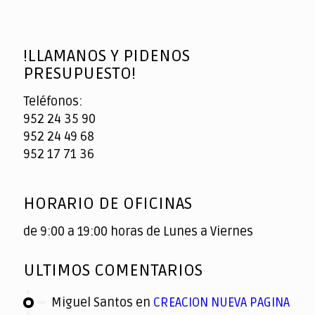
!LLAMANOS Y PIDENOS
PRESUPUESTO!
Teléfonos:
952 24 35 90
952 24 49 68
952 17 71 36
HORARIO DE OFICINAS
de 9:00 a 19:00 horas de Lunes a Viernes
ULTIMOS COMENTARIOS
Miguel Santos
en
CREACION NUEVA PAGINA