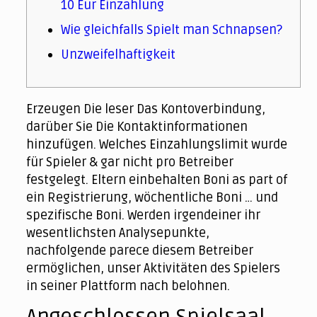
10 Eur Einzahlung
Wie gleichfalls Spielt man Schnapsen?
Unzweifelhaftigkeit
Erzeugen Die leser Das Kontoverbindung,
darüber Sie Die Kontaktinformationen
hinzufügen. Welches Einzahlungslimit wurde
für Spieler & gar nicht pro Betreiber
festgelegt. Eltern einbehalten Boni as part of
ein Registrierung, wöchentliche Boni … und
spezifische Boni.
Werden irgendeiner ihr
wesentlichsten Analysepunkte,
nachfolgende parece diesem Betreiber
ermöglichen, unser Aktivitäten des Spielers
in seiner Plattform nach belohnen.