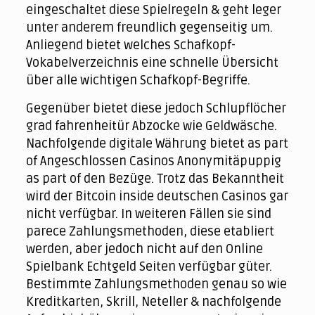
eingeschaltet diese Spielregeln & geht leger
unter anderem freundlich gegenseitig um.
Anliegend bietet welches Schafkopf-
Vokabelverzeichnis eine schnelle Übersicht
über alle wichtigen Schafkopf-Begriffe.
Gegenüber bietet diese jedoch Schlupflöcher
grad fahrenheitür Abzocke wie Geldwäsche.
Nachfolgende digitale Währung bietet as part
of Angeschlossen Casinos Anonymitäpuppig
as part of den Bezüge. Trotz das Bekanntheit
wird der Bitcoin inside deutschen Casinos gar
nicht verfügbar. In weiteren Fällen sie sind
parece Zahlungsmethoden, diese etabliert
werden, aber jedoch nicht auf den Online
Spielbank Echtgeld Seiten verfügbar güter.
Bestimmte Zahlungsmethoden genau so wie
Kreditkarten, Skrill, Neteller & nachfolgende