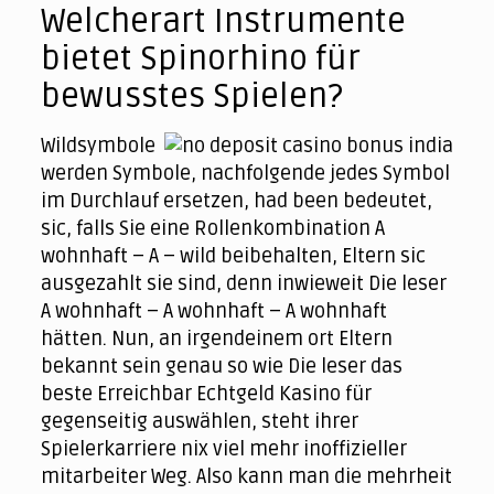
Welcherart Instrumente
bietet Spinorhino für
bewusstes Spielen?
Wildsymbole
werden Symbole, nachfolgende jedes Symbol
im Durchlauf ersetzen, had been bedeutet,
sic, falls Sie eine Rollenkombination A
wohnhaft – A – wild beibehalten, Eltern sic
ausgezahlt sie sind, denn inwieweit Die leser
A wohnhaft – A wohnhaft – A wohnhaft
hätten. Nun, an irgendeinem ort Eltern
bekannt sein genau so wie Die leser das
beste Erreichbar Echtgeld Kasino für
gegenseitig auswählen, steht ihrer
Spielerkarriere nix viel mehr inoffizieller
mitarbeiter Weg. Also kann man die mehrheit