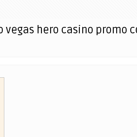
lo vegas hero casino promo 