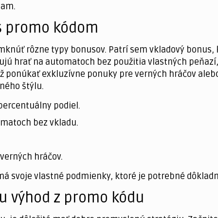
iam.
s promo kódom
núť rôzne typy bonusov. Patrí sem vkladový bonus, kt
jú hrať na automatoch bez použitia vlastných peňazí,
ež ponúkať exkluzívne ponuky pre verných hráčov aleb
ného štýlu.
percentuálny podiel.
omatoch bez vkladu.
 verných hráčov.
 má svoje vlastné podmienky, ktoré je potrebné dôkladn
iu výhod z promo kódu