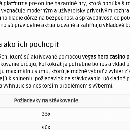
platforma pre online hazardné hry, ktorá ponúka širokú
sa vyznačuje moderným a užívateľsky prívetivým rozhra
ino kladie dôraz na bezpečnosť a spravodlivosť, čo po
no sú pravidelne aktualizované a zahŕňajú vkladové 
 ako ich pochopiť
tých, ktoré sú aktivované pomocou
vegas hero casino 
kovanie určujú, koľkokrát je potrebné bonus a vklad p
ú maximálnu sumu, ktorú je možné vybrať z výhier z
vajú k splneniu požiadaviek na stávkovanie. Dôkladné 
a vyhnutie sa neskorším problémom s výbermi.
Požiadavky na stávkovanie
35x
40x