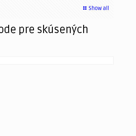
Show all
code pre skúsených