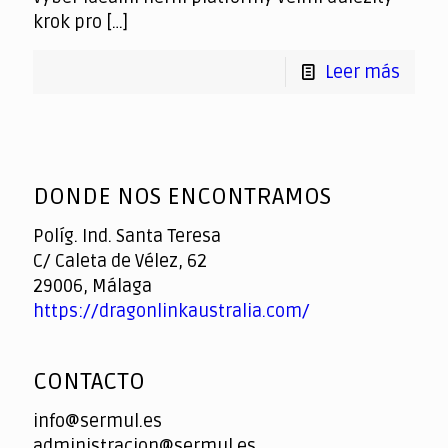
krok pro
[…]
Leer más
DONDE NOS ENCONTRAMOS
Políg. Ind. Santa Teresa
C/ Caleta de Vélez, 62
29006, Málaga
https://dragonlinkaustralia.com/
CONTACTO
info@sermul.es
administracion@sermul.es