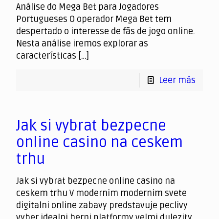
Análise do Mega Bet para Jogadores
Portugueses O operador Mega Bet tem
despertado o interesse de fãs de jogo online.
Nesta análise iremos explorar as
características
[…]
Leer más
Jak si vybrat bezpecne
online casino na ceskem
trhu
Jak si vybrat bezpecne online casino na
ceskem trhu V modernim modernim svete
digitalni online zabavy predstavuje peclivy
vyber idealni herni platformy velmi dulezity