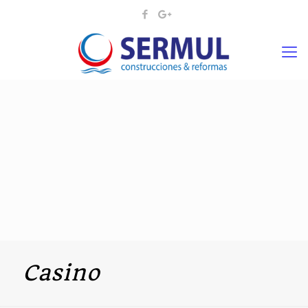
Casino