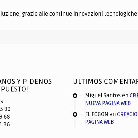
voluzione, grazie alle continue innovazioni tecnologich
ANOS Y PIDENOS
ULTIMOS COMENTA
PUESTO!
Miguel Santos
en
CR
s:
NUEVA PAGINA WEB
5 90
EL FOGON
en
CREACIO
9 68
PAGINA WEB
1 36