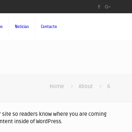
os
Noticias
Contacto
Home
About
6
ur site so readers know where you are coming
ntent inside of WordPress.