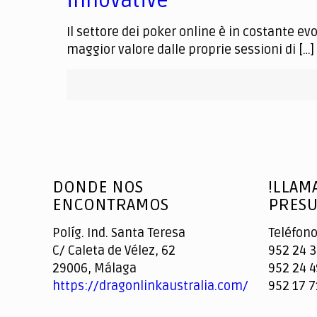
innovative
Il settore dei poker online è in costante e
maggior valore dalle proprie sessioni di
[…]
DONDE NOS
!LLAM
ENCONTRAMOS
PRESU
Políg. Ind. Santa Teresa
Teléfono
C/ Caleta de Vélez, 62
952 24 3
29006, Málaga
952 24 4
https://dragonlinkaustralia.com/
952 17 7