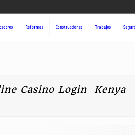
osotros
Reformas
Construcciones
Trabajos
Segur
ne Casino Login ️ Kenya