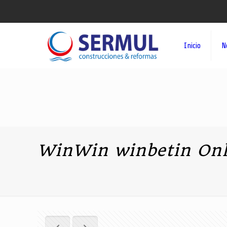
Inicio
N
WinWin winbetin Onli