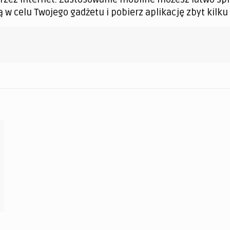
 w celu Twojego gadżetu i pobierz aplikację zbyt kilku