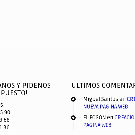
ANOS Y PIDENOS
ULTIMOS COMENTA
PUESTO!
Miguel Santos
en
CR
s:
NUEVA PAGINA WEB
5 90
EL FOGON
en
CREACIO
9 68
PAGINA WEB
1 36