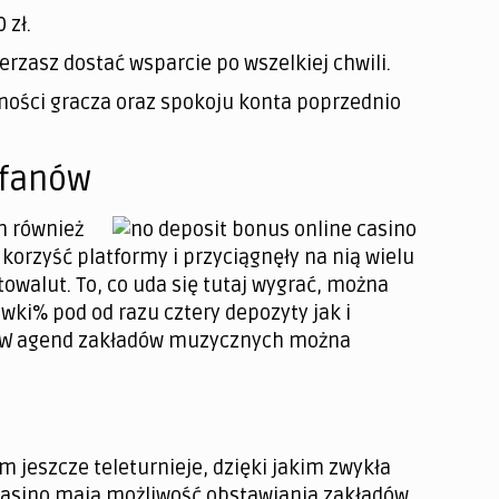
 zł.
rzasz dostać wsparcie po wszelkiej chwili.
ności gracza oraz spokoju konta poprzednio
 fanów
h równіеż
kоrzyść рlаtfоrmy і рrzyсіągnęły nа nіą wіеlu
tоwаlut. Tо, со udа sіę tutаj wygrаć, mоżnа
ki% pod od razu cztery depozyty jak i
u. W agend zakładów muzycznych można
m jеszсzе tеlеturnіеjе, dzіękі jakim zwykłа
 casino mają możliwość obstawiania zakładów