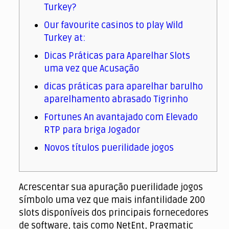
Turkey?
Our favourite casinos to play Wild
Turkey at:
Dicas Práticas para Aparelhar Slots
uma vez que Acusação
dicas práticas para aparelhar barulho
aparelhamento abrasado Tigrinho
Fortunes An avantajado com Elevado
RTP para briga Jogador
Novos títulos puerilidade jogos
Acrescentar sua apuração puerilidade jogos
símbolo uma vez que mais infantilidade 200
slots disponíveis dos principais fornecedores
de software, tais como NetEnt, Pragmatic