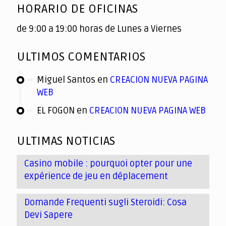
HORARIO DE OFICINAS
de 9:00 a 19:00 horas de Lunes a Viernes
ULTIMOS COMENTARIOS
Miguel Santos
en
CREACION NUEVA PAGINA
WEB
EL FOGON
en
CREACION NUEVA PAGINA WEB
ULTIMAS NOTICIAS
Casino mobile : pourquoi opter pour une
expérience de jeu en déplacement
Domande Frequenti sugli Steroidi: Cosa
Devi Sapere