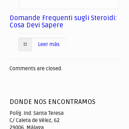
Domande Frequenti sugli Steroidi:
Cosa Devi Sapere
Leer más
Comments are closed.
DONDE NOS ENCONTRAMOS
Políg. Ind. Santa Teresa
C/ Caleta de Vélez, 62
29006, Málaga