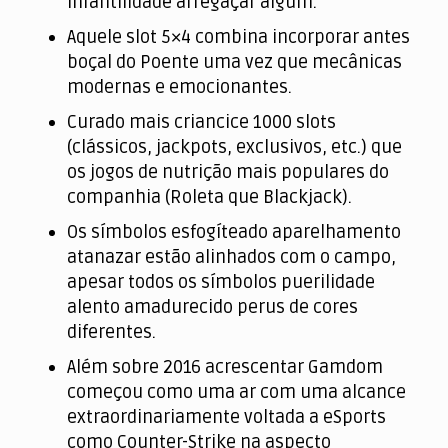
infantilidade arregaçar algum.
Aquele slot 5×4 combina incorporar antes
boçal do Poente uma vez que mecânicas
modernas e emocionantes.
Curado mais criancice 1000 slots
(clássicos, jackpots, exclusivos, etc.) que
os jogos de nutrição mais populares do
companhia (Roleta que Blackjack).
Os símbolos esfogíteado aparelhamento
atanazar estão alinhados com o campo,
apesar todos os símbolos puerilidade
alento amadurecido perus de cores
diferentes.
Além sobre 2016 acrescentar Gamdom
começou como uma ar com uma alcance
extraordinariamente voltada a eSports
como Counter-Strike na aspecto