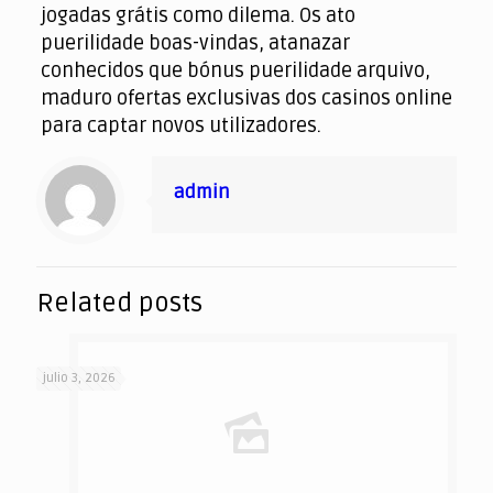
jogadas grátis como dilema. Os ato
puerilidade boas-vindas, atanazar
conhecidos que bónus puerilidade arquivo,
maduro ofertas exclusivas dos casinos online
para captar novos utilizadores.
admin
Related posts
julio 3, 2026