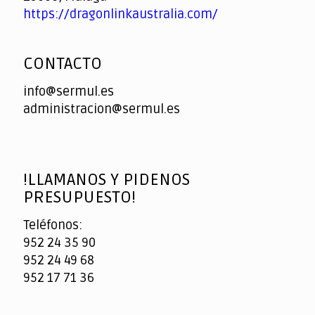
https://dragonlinkaustralia.com/
CONTACTO
info@sermul.es
administracion@sermul.es
!LLAMANOS Y PIDENOS
PRESUPUESTO!
Teléfonos:
952 24 35 90
952 24 49 68
952 17 71 36