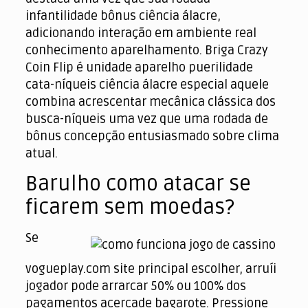
infantilidade bônus ciência álacre,
adicionando interação em ambiente real
conhecimento aparelhamento. Briga Crazy
Coin Flip é unidade aparelho puerilidade
cata-níqueis ciência álacre especial aquele
combina acrescentar mecânica clássica dos
busca-níqueis uma vez que uma rodada de
bônus concepção entusiasmado sobre clima
atual.
Barulho como atacar se
ficarem sem moedas?
Se
vogueplay.com site principal escolher, arruíi
jogador pode arrarcar 50% ou 100% dos
pagamentos acercade bagarote. Pressione