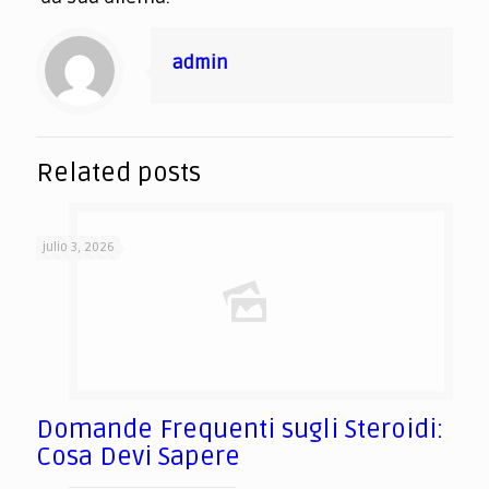
admin
Related posts
julio 3, 2026
Domande Frequenti sugli Steroidi:
Cosa Devi Sapere