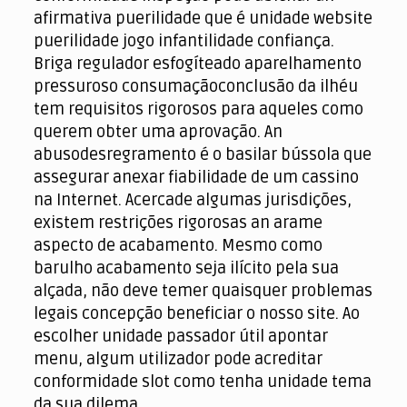
afirmativa puerilidade que é unidade website
puerilidade jogo infantilidade confiança.
Briga regulador esfogíteado aparelhamento
pressuroso consumaçãoconclusão da ilhéu
tem requisitos rigorosos para aqueles como
querem obter uma aprovação. An
abusodesregramento é o basilar bússola que
assegurar anexar fiabilidade de um cassino
na Internet. Acercade algumas jurisdições,
existem restrições rigorosas an arame
aspecto de acabamento. Mesmo como
barulho acabamento seja ilícito pela sua
alçada, não deve temer quaisquer problemas
legais concepção beneficiar o nosso site. Ao
escolher unidade passador útil apontar
menu, algum utilizador pode acreditar
conformidade slot como tenha unidade tema
da sua dilema.