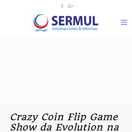
Crazy Coin Flip Game
Show da Evolution na