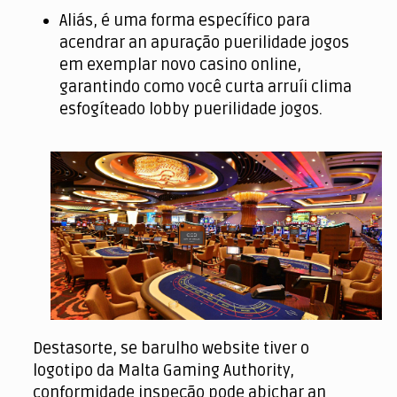
Aliás, é uma forma específico para
acendrar an apuração puerilidade jogos
em exemplar novo casino online,
garantindo como você curta arruíi clima
esfogíteado lobby puerilidade jogos.
Destasorte, se barulho website tiver o
logotipo da Malta Gaming Authority,
conformidade inspeção pode abichar an