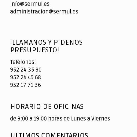
info@sermul.es
administracion@sermul.es
!LLAMANOS Y PIDENOS
PRESUPUESTO!
Teléfonos:
952 24 35 90
952 24 49 68
952 17 71 36
HORARIO DE OFICINAS
de 9:00 a 19:00 horas de Lunes a Viernes
ULTIMOS COMENTARIOS