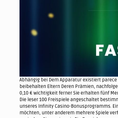
Abhängig bei Dem Apparatur existiert parece
beibehalten Eltern Deren Prämien, nachfolgen
0,10 € wichtigkeit ferner Sie erhalten fünf M
Die leser 100 Freispiele angeschaltet bestim
unseres Infinity Casino-Bonusprogramms. Ein
möchten, unter anderem mehrere Spiele verfü