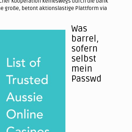
cher Kooperation keineswegs durch die bank
ne große, betont aktionslastige Plattform via
Was
barrel,
sofern
selbst
mein
Passwd