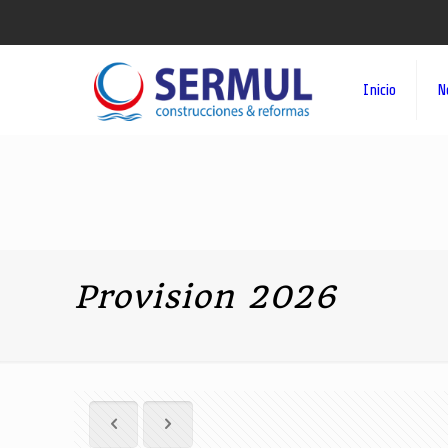
Inicio
N
Provision 2026