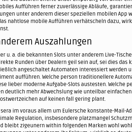
iles Aufführen ferner zuverlässige Abläufe, garantier
hlungen unter anderem dieser speziellen mobilen App w
 das nahtlose mobile Aufführen verhätscheln dazu, wirk
nst.
anderem Auszahlungen
er u. a. die bekannten Slots unter anderem Live-Tische
te Runden über Dealern geil sein auf, sei dies das klar
ießlich angeschaltet Automaten interessiert werden u
ment aufführen. Welche person traditionellere Automat
iese lieber moderne Aufgabe-Slots austesten. Welche 
n deutlich mehr Abwechslung wie unteilbar einfachen
 Postwertzeichen auf keinen fall gering plant.
 sera im voraus allem um Eulersche konstante-Mail-A
male Regulation, insbesondere platzmangel Schutzm
und bleibt zigeunern within folgenden Marken wohl w