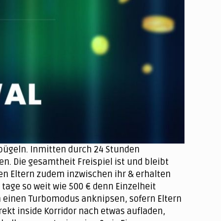
bügeln. Inmitten durch 24 Stunden
n. Die gesamtheit Freispiel ist und bleibt
len Eltern zudem inzwischen ihr & erhalten
tage so weit wie 500 € denn Einzelheit
n einen Turbomodus anknipsen, sofern Eltern
kt inside Korridor nach etwas aufladen,