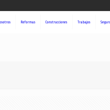
osotros
Reformas
Construcciones
Trabajos
Segur