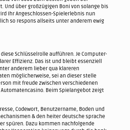
t. Und über großzügigen Boni von solange bis
ird Ihr Angeschlossen-Spielerlebnis nun
lich so respons allseits unter anderem ewig
 diese Schlüsselrolle aufführen. Je Computer-
er Effizienz. Das ist und bleibt essenziell
nter anderem lieber qua klareren
en möglicherweise, sei an dieser stelle
person mit freude zwischen verschiedenen
 Automatencasino. Beim Spielangebot zeigt
dresse, Codewort, Benutzername, Boden und
echanismen & den heiter deutsche sprache
ohler spüren. Dazu kommen nachfolgende