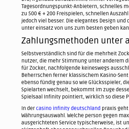
Tagesordnungspunkt-Anbietern, schnelles mob
zu 500 € + 200 Freispielen, schnellen Ausza
jedoch viel besser. Die elegantes Design und
unter einsatz von uns zum besten geben kan
Zahlungsmethoden unter 
Selbstverständlich sind für die mehrheit Zock
nutzer, die mehr Stimmung unter anderem direk
für Zocker, nachfolgende keineswegs ausschl
Beherrschen ferner klassischem Kasino-Senti
ebenso fündig genau so wie Glücksspieler, d
Spielarten wechselt, bekommt im zuge desse
Spielsaal Infinity pointiert, wirklich so diese
In der
casino infinity deutschland
praxis geht
Währungsauswahl. Welche person gegen maxi
ausgerichteten Service typischerweise, ist 