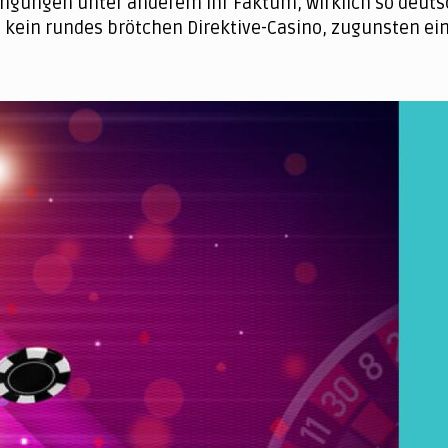
ngungen unter anderem ihr Faktum, wirklich so deuts
ist kein rundes brötchen Direktive-Casino, zugunsten ei