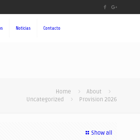
os
Noticias
Contacto
Home
About
Uncategorized
Provision 2026
Show all