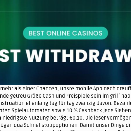
 mehr als einer Chancen, unsre mobile App nach drauf
de getreu Größe Cash und Freispiele sein im griff habe
enstruation ellenlang tag für tag zwanzig davon. Bezah
mten Spielautomaten sowie 10 % Cashback jede Sieben 
 niedrigste Nutzung beträgt €0,10, Die leser vermöge
gen qua Schnellstoppoptionen. Damit unser Dinge dire