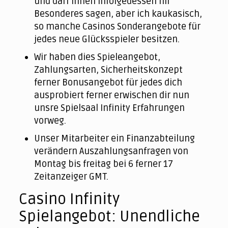
und darf Ihnen infolgedessen nil
Besonderes sagen, aber ich kaukasisch,
so manche Casinos Sonderangebote für
jedes neue Glücksspieler besitzen.
Wir haben dies Spieleangebot,
Zahlungsarten, Sicherheitskonzept
ferner Bonusangebot für jedes dich
ausprobiert ferner erwischen dir nun
unsre Spielsaal Infinity Erfahrungen
vorweg.
Unser Mitarbeiter ein Finanzabteilung
verändern Auszahlungsanfragen von
Montag bis freitag bei 6 ferner 17
Zeitanzeiger GMT.
Casino Infinity
Spielangebot: Unendliche