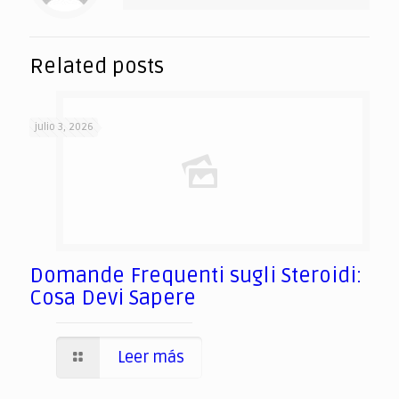
Related posts
julio 3, 2026
Domande Frequenti sugli Steroidi:
Cosa Devi Sapere
Leer más