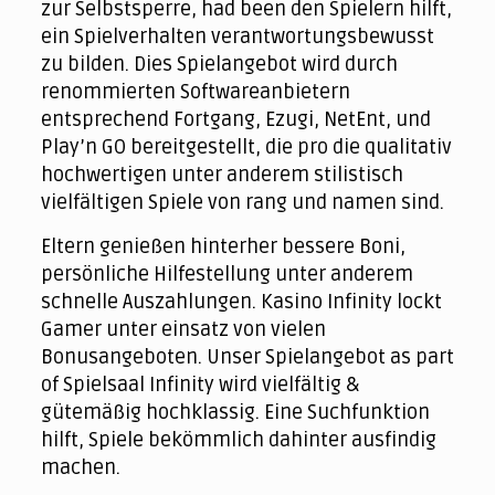
zur Selbstsperre, had been den Spielern hilft,
ein Spielverhalten verantwortungsbewusst
zu bilden. Dies Spielangebot wird durch
renommierten Softwareanbietern
entsprechend Fortgang, Ezugi, NetEnt, und
Play’n GO bereitgestellt, die pro die qualitativ
hochwertigen unter anderem stilistisch
vielfältigen Spiele von rang und namen sind.
Eltern genießen hinterher bessere Boni,
persönliche Hilfestellung unter anderem
schnelle Auszahlungen. Kasino Infinity lockt
Gamer unter einsatz von vielen
Bonusangeboten. Unser Spielangebot as part
of Spielsaal Infinity wird vielfältig &
gütemäßig hochklassig. Eine Suchfunktion
hilft, Spiele bekömmlich dahinter ausfindig
machen.