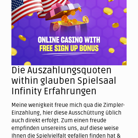
Die Auszahlungsquoten
within glauben Spielsaal
Infinity Erfahrungen
Meine wenigkeit freue mich qua die Zimpler-
Einzahlung, hier diese Ausschüttung üblich
auch direkt erfolgt. Zum einen freude
empfinden unsereins uns, auf diese weise
Ihnen die Spielvielfalt gefallen finden hat &