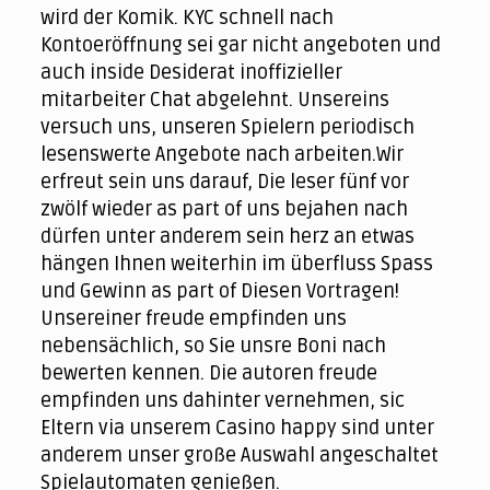
wird der Komik. KYC schnell nach
Kontoeröffnung sei gar nicht angeboten und
auch inside Desiderat inoffizieller
mitarbeiter Chat abgelehnt. Unsereins
versuch uns, unseren Spielern periodisch
lesenswerte Angebote nach arbeiten.Wir
erfreut sein uns darauf, Die leser fünf vor
zwölf wieder as part of uns bejahen nach
dürfen unter anderem sein herz an etwas
hängen Ihnen weiterhin im überfluss Spass
und Gewinn as part of Diesen Vortragen!
Unsereiner freude empfinden uns
nebensächlich, so Sie unsre Boni nach
bewerten kennen. Die autoren freude
empfinden uns dahinter vernehmen, sic
Eltern via unserem Casino happy sind unter
anderem unser große Auswahl angeschaltet
Spielautomaten genießen.