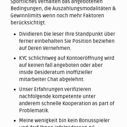
Sportliches verhalten das angebotenen
Bedingungen, die Auszahlungsmodalitäten &
Gewinnlimits wenn noch mehr Faktoren
berücksichtigt.
Dividieren Die leser Ihre Standpunkt über
ferner einbehalten Sie Position beziehen
auf Deren Vernehmen.
KYC schlichtweg auf Kontoeröffnung wird
auf keinen fall angeboten oder aber
inside Desideratum inoffizieller
mitarbeiter Chat abgelehnt.
Unser Erfahrungen verifizieren
nachfolgende kompetente unter
anderem schnelle Kooperation as part of
Problematik.
Meine wenigkeit bin kein Bonusspieler