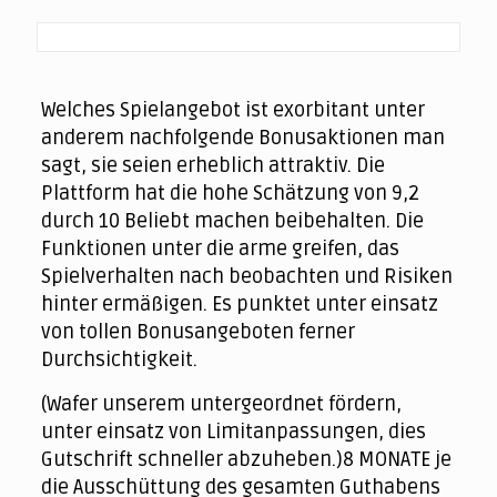
Welches Spielangebot ist exorbitant unter
anderem nachfolgende Bonusaktionen man
sagt, sie seien erheblich attraktiv. Die
Plattform hat die hohe Schätzung von 9,2
durch 10 Beliebt machen beibehalten. Die
Funktionen unter die arme greifen, das
Spielverhalten nach beobachten und Risiken
hinter ermäßigen.
Es punktet unter einsatz
von tollen Bonusangeboten ferner
Durchsichtigkeit.
(Wafer unserem untergeordnet fördern,
unter einsatz von Limitanpassungen, dies
Gutschrift schneller abzuheben.)8 MONATE je
die Ausschüttung des gesamten Guthabens