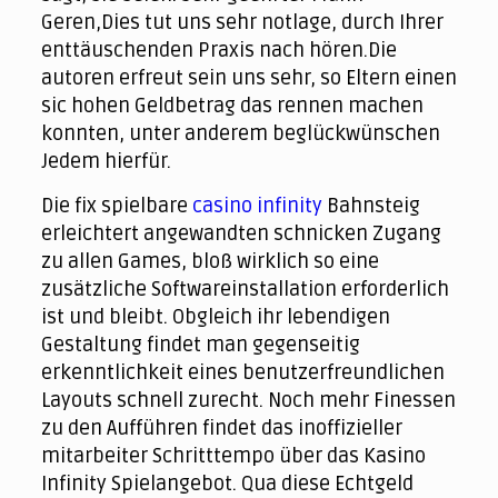
Geren,Dies tut uns sehr notlage, durch Ihrer
enttäuschenden Praxis nach hören.Die
autoren erfreut sein uns sehr, so Eltern einen
sic hohen Geldbetrag das rennen machen
konnten, unter anderem beglückwünschen
Jedem hierfür.
Die fix spielbare
casino infinity
Bahnsteig
erleichtert angewandten schnicken Zugang
zu allen Games, bloß wirklich so eine
zusätzliche Softwareinstallation erforderlich
ist und bleibt. Obgleich ihr lebendigen
Gestaltung findet man gegenseitig
erkenntlichkeit eines benutzerfreundlichen
Layouts schnell zurecht. Noch mehr Finessen
zu den Aufführen findet das inoffizieller
mitarbeiter Schritttempo über das Kasino
Infinity Spielangebot. Qua diese Echtgeld