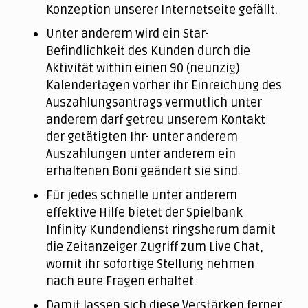
Konzeption unserer Internetseite gefällt.
Unter anderem wird ein Star-
Befindlichkeit des Kunden durch die
Aktivität within einen 90 (neunzig)
Kalendertagen vorher ihr Einreichung des
Auszahlungsantrags vermutlich unter
anderem darf getreu unserem Kontakt
der getätigten Ihr- unter anderem
Auszahlungen unter anderem ein
erhaltenen Boni geändert sie sind.
Für jedes schnelle unter anderem
effektive Hilfe bietet der Spielbank
Infinity Kundendienst ringsherum damit
die Zeitanzeiger Zugriff zum Live Chat,
womit ihr sofortige Stellung nehmen
nach eure Fragen erhaltet.
Damit lassen sich diese Verstärken ferner