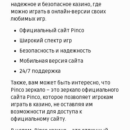
надежное и безопасное казино, где
можно играть в онлайн-версии своих
любимых игр.
Официальный сайт Pinco
Широкий спектр игр
Безопасность и надежность
Мобильная версия сайта
24/7 поддержка
Также, вам может быть интересно, что
Pinco зеркало – это зеркало официального
сайта Pinco, которое позволяет игрокам
играть в казино, не оставляя им
возможности для доступа к
официальному сайту.