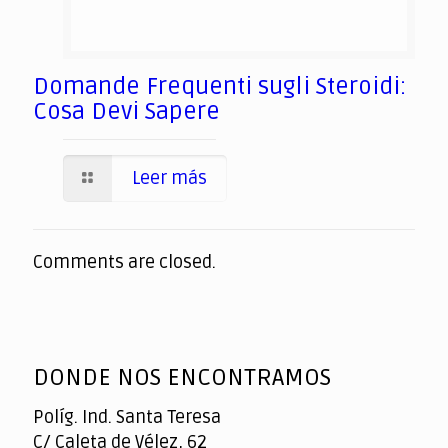
Domande Frequenti sugli Steroidi:
Cosa Devi Sapere
Leer más
Comments are closed.
DONDE NOS ENCONTRAMOS
Políg. Ind. Santa Teresa
C/ Caleta de Vélez, 62