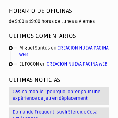
HORARIO DE OFICINAS
de 9:00 a 19:00 horas de Lunes a Viernes
ULTIMOS COMENTARIOS
Miguel Santos
en
CREACION NUEVA PAGINA
WEB
EL FOGON
en
CREACION NUEVA PAGINA WEB
ULTIMAS NOTICIAS
Casino mobile : pourquoi opter pour une
expérience de jeu en déplacement
Domande Frequenti sugli Steroidi: Cosa