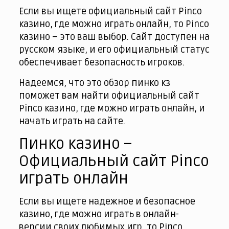
Если вы ищете официальный сайт Pinco
казино, где можно играть онлайн, то Pinco
казино – это ваш выбор. Сайт доступен на
русском языке, и его официальный статус
обеспечивает безопасность игроков.
Надеемся, что это обзор пинко кз
поможет вам найти официальный сайт
Pinco казино, где можно играть онлайн, и
начать играть на сайте.
Пинко казино –
Официальный сайт Pinco
играть онлайн
Если вы ищете надежное и безопасное
казино, где можно играть в онлайн-
версии своих любимых игр, то Pinco