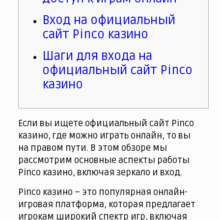
Вход на официальный
сайт Pinco казино
Шаги для входа на
официальный сайт Pinco
казино
Если вы ищете официальный сайт Pinco
казино, где можно играть онлайн, то вы
на правом пути. В этом обзоре мы
рассмотрим основные аспекты работы
Pinco казино, включая зеркало и вход.
Pinco казино – это популярная онлайн-
игровая платформа, которая предлагает
игрокам широкий спектр игр, включая