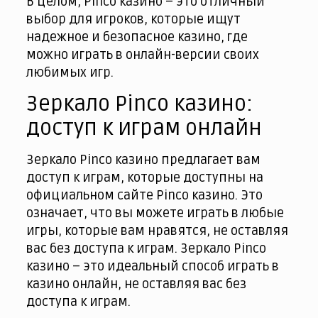
В целом, Pinco казино – это отличный
выбор для игроков, которые ищут
надежное и безопасное казино, где
можно играть в онлайн-версии своих
любимых игр.
Зеркало Pinco казино:
доступ к играм онлайн
Зеркало Pinco казино предлагает вам
доступ к играм, которые доступны на
официальном сайте Pinco казино. Это
означает, что вы можете играть в любые
игры, которые вам нравятся, не оставляя
вас без доступа к играм. Зеркало Pinco
казино – это идеальный способ играть в
казино онлайн, не оставляя вас без
доступа к играм.