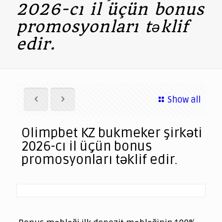
2026-cı il üçün bonus
promosyonları təklif
edir.
Show all
Olimpbet KZ bukmeker şirkəti
2026-cı il üçün bonus
promosyonları təklif edir.