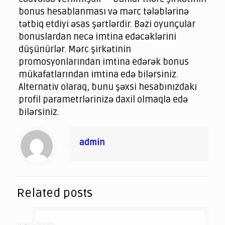
bonus hesablanması və mərc tələblərinə
tətbiq etdiyi əsas şərtlərdir. Bəzi oyunçular
bonuslardan necə imtina edəcəklərini
düşünürlər. Mərc şirkətinin
promosyonlarından imtina edərək bonus
mükafatlarından imtina edə bilərsiniz.
Alternativ olaraq, bunu şəxsi hesabınızdakı
profil parametrlərinizə daxil olmaqla edə
bilərsiniz.
admin
Related posts