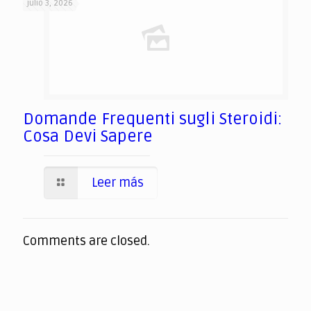
julio 3, 2026
Domande Frequenti sugli Steroidi:
Cosa Devi Sapere
Leer más
Comments are closed.