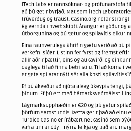
ITech Labs er rannsóknar- og prófunarstofa ti
að þú getir byrjað. Mat sem iTech Laboratories
trúverðug og traust. Casino.org notar strangt
ég vernda í hvert skipti. Árangur er góður og að
útborgunina og þú getur og spilavítisleikur
Eina raunverulega áhrifin gætu verið að þú pi
verkefni síðar. Listinn fer fyrst og fremst eft
allir aðrir þættir, eins og aukavirði og einkun
daglega til að finna betri sölu. Til að koma í v
er geta spilarar nýtt sér alla kosti spilavítissí
Ef þú ákveður að njóta alveg ókeypis tengi, þ
þínum. Ef þú ert með hámarksveðmálsstillingu
Lágmarksupphæðin er €20 og þú getur spilað á 
þörfum samstundis. Þetta gerir það að einu 
Turbico Casino er frábært netkasínó sem býðu
vafra um anddyri nýrra leikja og það eru mar