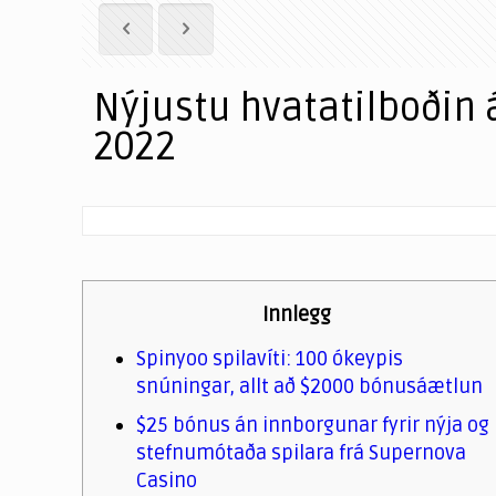
Nýjustu hvatatilboðin 
2022
Innlegg
Spinyoo spilavíti: 100 ókeypis
snúningar, allt að $2000 bónusáætlun
$25 bónus án innborgunar fyrir nýja og
stefnumótaða spilara frá Supernova
Casino