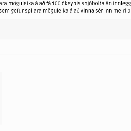
 möguleika á að fá 100 ókeypis snjóbolta án innleggs í 
m gefur spilara möguleika á að vinna sér inn meiri p