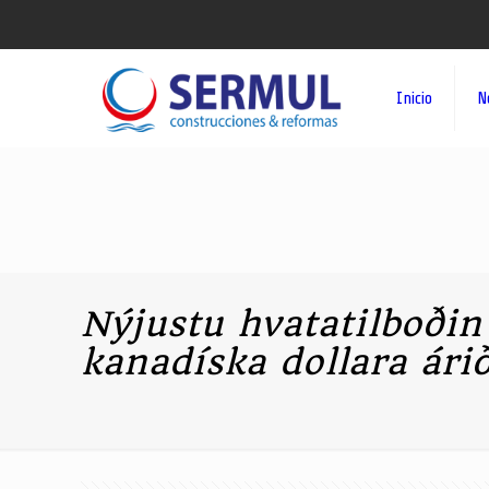
Inicio
N
Nýjustu hvatatilboði
kanadíska dollara ári