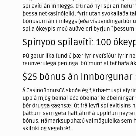
spilavíti án innleggs. Eftir að nýr spilari he
þessa netkasínóleiki, fyrir utan svokallaða ta
bónusum án innleggs (eða vísbendingarbónusar
spila ókeypis með auðveldri byrjun í þessu
Spinyoo spilavíti: 100 óke
Þú getur líka fundið þær fyrir vefsíður fyrir n
raunverulega peninga. Þú munt alltaf hafa ák
$25 bónus án innborgunar f
Á CasinoBonusCA skoða ég fjárhættuspilafyrir
upp á mjög beinar eða óbeinar leiðbeiningar 
þér örugga gagnsæi út frá leyfi spilavítisi
þáttum sem geta haft áhrif á upplifun neytend
bónus. Hámarksupphæð valmöguleika sem hafa v
skilríki og vegabréf.