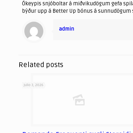
Ókeypis snjóboltar á miðvikudögum gefa spilara
býður upp á Better Up bónus á sunnudögum se
admin
Related posts
julio 3, 2026