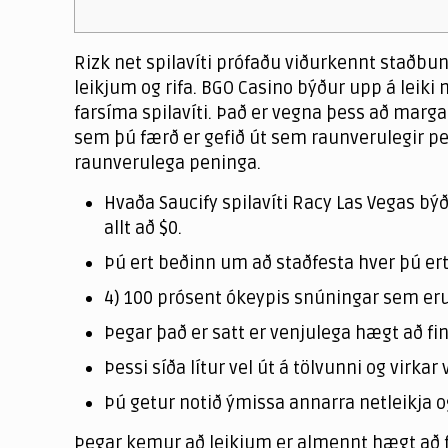
Rizk net spilavíti prófaðu viðurkennt staðbu
leikjum og rifa. BGO Casino býður upp á leik
farsíma spilavíti. Það er vegna þess að marga
sem þú færð er gefið út sem raunverulegir p
raunverulega peninga.
Hvaða Saucify spilavíti Racy Las Vegas b
allt að $0.
Þú ert beðinn um að staðfesta hver þú ert 
4) 100 prósent ókeypis snúningar sem eru l
Þegar það er satt er venjulega hægt að fi
Þessi síða lítur vel út á tölvunni og virka
Þú getur notið ýmissa annarra netleikja o
Þegar kemur að leikjum er almennt hægt að f