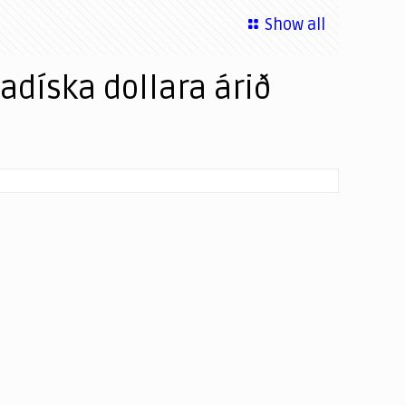
Show all
adíska dollara árið