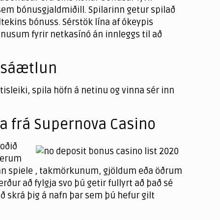
 sem bónusgjaldmiðill. Spilarinn getur spilað
iltekins bónuss. Sérstök lína af ókeypis
usum fyrir netkasínó án innleggs til að
nusáætlun
tisleiki, spila höfn á netinu og vinna sér inn
ra frá Supernova Casino
boðið
 gerum
lkan spiele , takmörkunum, gjöldum eða öðrum
ur að fylgja svo þú getir fullyrt að það sé
 skrá þig á nafn þar sem þú hefur gilt