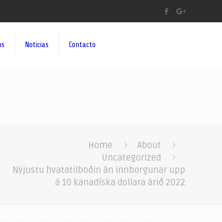
os
Noticias
Contacto
Home
About
Uncategorized
Nýjustu hvatatilboðin án innborgunar upp
á 10 kanadíska dollara árið 2022