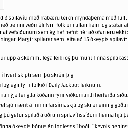
ndið spilavíti með frábæru teiknimyndaþema með fullt 
i með beinni veðmáli fyrir fólk um allan heim og státa
r af vefsíðunum sem ég hef nefnt hér að ofan eru ekki 
eningar.
Margir spilarar sem leita að 15 ókeypis spilav
ýður upp á skemmtilega leiki og þú munt finna spilak
í hvert skipti sem þú skráir þig.
öglegir fyrir fólkið í Daily Jackpot leiknum.
nna nýja tengda kóðann fyrir viðkomandi herferðarsíðu
r vel sjónrænt á minni farsímaskjá og skilar einnig góðu
g þú getur spilað á öðrum spilavítissíðum heima hjá þé
inna ókeypis bónus án innleggs í boði. Ókeypis pening