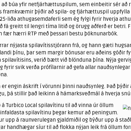
l að búa yfir netfjárhættuspilum, sem einbeitir sér að 
 framkvæmir þýðir að spila- og fjárhættuspil uppfylla ö
 25-liða athugasemdaferli sem ég fylgi fyrir hverja ath
 fá greitt til lengri tíma litið og örugg aðferð er betri
inn fær hærri RTP með þessari bestu þóknunarbók.
rrar nýjasta spilavítisstjórann frá, og hann gæti hugsan
ir landi þínu, þar sem margir bónusar eru aðeins góðir f
n spilavítisins, verið bætt við blönduna þína. Nýja gervi
eg fyrir svik verða prófílarnir að gefa allar nauðsynlegar
ðna.
á er engin áskrift í vörunni þinni nauðsynleg. Það þýði
, þá stillir það leikinn á hámarksveðmál á hverja snú
Turbico Local spilavítinu til að vinna úr öllum
einfaldasta spilavítinu þegar kemur að peningum.
r upp á raunverulegan gjaldmiðil og býður upp á staðb
gar handhægar síur til að flokka nýjan leik frá öllum 