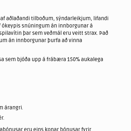
af aðlaðandi tilboðum, sýndarleikjum, lifandi
r af ókeypis snúningum án innborgunar á
spilavítin þar sem veðmál eru veitt strax. Það
ítum án innborgunar þurfa að vinna
assa sem bjóða upp á frábæra 150% aukalega
.
m árangri.
r.
abónusar eru eins konar bónusar fyrir