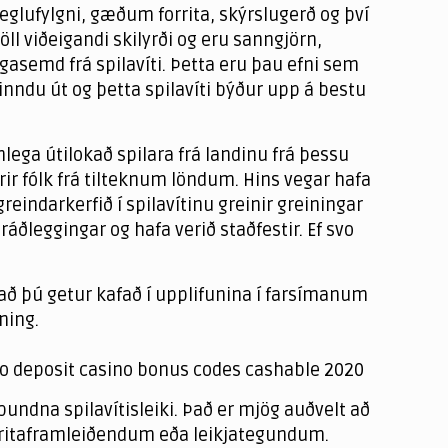
reglufylgni, gæðum forrita, skýrslugerð og því
ll viðeigandi skilyrði og eru sanngjörn,
ugasemd frá spilavíti. Þetta eru þau efni sem
. Finndu út og þetta spilavíti býður upp á bestu
lega útilokað spilara frá landinu frá þessu
yrir fólk frá tilteknum löndum. Hins vegar hafa
greindarkerfið í spilavítinu greinir greiningar
 ráðleggingar og hafa verið staðfestir. Ef svo
r að þú getur kafað í upplifunina í farsímanum
ning.
undna spilavítisleiki. Það er mjög auðvelt að
forritaframleiðendum eða leikjategundum.