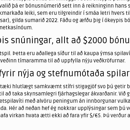
fur valið þá er bónusnúmerið sett inn á reikninginn hans
kmarkaða leiki, sem eru tilgreindir í smáa letri hvers t
), gilda sumarið 2022. Fáðu og æfðu þig í ókeypis bón
m netkasínóum.
ypis snúningar, allt að $2000 bó
etspil. Þetta eru aðallega síður til að kaupa ýmsa spilaví
veðinn tímaramma til að uppfylla nýju veðkröfurnar.
yrir nýja og stefnumótaða spila
tæki hlutlægt samkvæmt stífri stigagjöf svo þú getir 
til að taka skynsamlegri fjárhagslegar ákvarðanir. Við
ns netspilavíti með alvöru peningum án innborgunar vu
a. Hér að neðan hef ég nokkrar upplýsingar sem þú verð
irkan hvata ætti ekki að fara yfir $/€5. Þú verður að