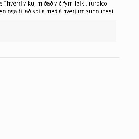
hverri viku, miðað við fyrri leiki. Turbico
eninga til að spila með á hverjum sunnudegi.