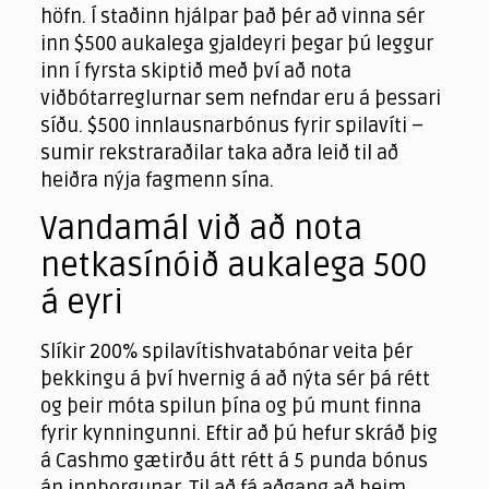
höfn. Í staðinn hjálpar það þér að vinna sér
inn $500 aukalega gjaldeyri þegar þú leggur
inn í fyrsta skiptið með því að nota
viðbótarreglurnar sem nefndar eru á þessari
síðu. $500 innlausnarbónus fyrir spilavíti –
sumir rekstraraðilar taka aðra leið til að
heiðra nýja fagmenn sína.
Vandamál við að nota
netkasínóið aukalega 500
á eyri
Slíkir 200% spilavítishvatabónar veita þér
þekkingu á því hvernig á að nýta sér þá rétt
og þeir móta spilun þína og þú munt finna
fyrir kynningunni. Eftir að þú hefur skráð þig
á Cashmo gætirðu átt rétt á 5 punda bónus
án innborgunar. Til að fá aðgang að þeim