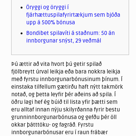
Öryggi og öryggi í
fjárhættuspilafyrirtækjum sem bjóða
upp á 500% bónusa
Bondibet spilavíti á staðnum: 50 án
innborgunar snýst, 29 veðmál
Þú ættir að vita hvort þú getir spilað
fjölbreytt úrval leikja eða bara nokkra leikja
með fyrstu innborgunarbónusinum þínum. Í
einstaka tilfellum gætirðu haft nýtt takmörk
notað, og þetta leyfir þér aðeins að spila. Í
öðru lagi hef ég búið til lista yfir þætti sem
eru alltaf innan nýju skilyrðanna fyrir bestu
grunninnborgunarbónusa og gefðu þér öll
okkar þátttöku- og fagráð.
Fyrstu
innborgunarbónusar eru í raun frábær