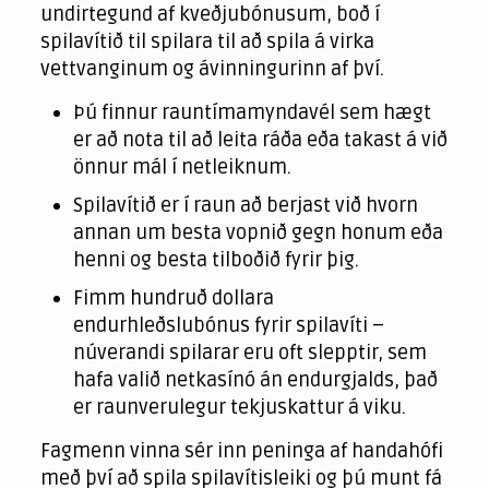
undirtegund af kveðjubónusum, boð í
spilavítið til spilara til að spila á virka
vettvanginum og ávinningurinn af því.
Þú finnur rauntímamyndavél sem hægt
er að nota til að leita ráða eða takast á við
önnur mál í netleiknum.
Spilavítið er í raun að berjast við hvorn
annan um besta vopnið ​​gegn honum eða
henni og besta tilboðið fyrir þig.
Fimm hundruð dollara
endurhleðslubónus fyrir spilavíti –
núverandi spilarar eru oft slepptir, sem
hafa valið netkasínó án endurgjalds, það
er raunverulegur tekjuskattur á viku.
Fagmenn vinna sér inn peninga af handahófi
með því að spila spilavítisleiki og þú munt fá