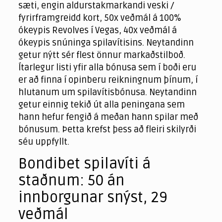
sæti, engin aldurstakmarkandi veski /
fyrirframgreidd kort, 50x veðmál á 100%
ókeypis Revolves í Vegas, 40x veðmál á
ókeypis snúninga spilavítisins. Neytandinn
getur nýtt sér flest önnur markaðstilboð.
Ítarlegur listi yfir alla bónusa sem í boði eru
er að finna í opinberu reikningnum þínum, í
hlutanum um spilavítisbónusa. Neytandinn
getur einnig tekið út alla peningana sem
hann hefur fengið á meðan hann spilar með
bónusum. Þetta krefst þess að fleiri skilyrði
séu uppfyllt.
Bondibet spilavíti á
staðnum: 50 án
innborgunar snýst, 29
veðmál