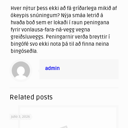
Hver nýtur þess ekki að fá gríðarlega mikið af
ókeypis snúningum? Nýja smáa letrið á
hvaða boð sem er lokaði í raun peningana
fyrir vonlausa-fara-ná-vegg vegna
greiðsluveggs. Peningarnir verða breyttir í
bingófé svo ekki nota þá til að finna neina
bingóseðla.
admin
Related posts
julio 3, 2026