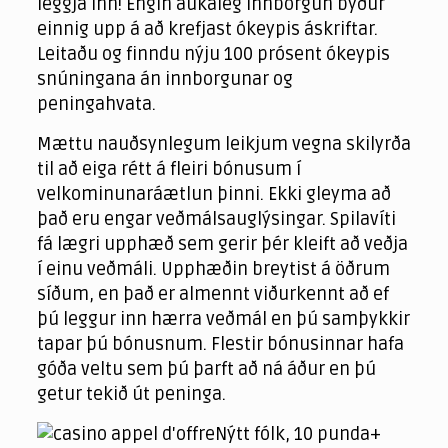
leggja inn! Engin aukaleg innborgun býður
einnig upp á að krefjast ókeypis áskriftar.
Leitaðu og finndu nýju 100 prósent ókeypis
snúningana án innborgunar og
peningahvata.
Mættu nauðsynlegum leikjum vegna skilyrða
til að eiga rétt á fleiri bónusum í
velkominunaráætlun þinni. Ekki gleyma að
það eru engar veðmálsauglýsingar. Spilavíti
fá lægri upphæð sem gerir þér kleift að veðja
í einu veðmáli. Upphæðin breytist á öðrum
síðum, en það er almennt viðurkennt að ef
þú leggur inn hærra veðmál en þú samþykkir
tapar þú bónusnum. Flestir bónusinnar hafa
góða veltu sem þú þarft að ná áður en þú
getur tekið út peninga.
Nýtt fólk, 10 punda+