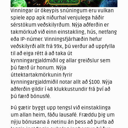
Vinningar úr ókeypis snúningum eru vulkan
spiele app apk niðurhal venjulega háðir
sérstökum veðskilyrðum. Nýja aðferðin er
takmörkuð við einn einstakling, hús, netfang
eða IP-númer. Vinningsfjárhæðin hefur
veðskilyrði allt frá 99x, þú verður að uppfylla
til að eiga rétt á að taka út
kynningargjaldmiðil og allar greiðslur sem
þú færð úr honum. Nýja
úttektartakmörkunin fyrir
kynningargjaldmiðil notar allt að $100. Nýja
aðferðin gildir í 48 klukkustundir frá því að
þú færð bónusfé.
Þú gætir byggt upp tengsl við einstaklinga
um allan heim, fáðu lausafé. Fræddu þig um
nýju bónusana á netinu án þess að þurfa að