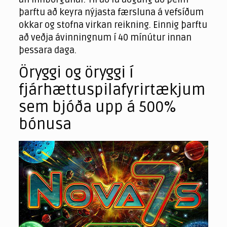
þarftu að keyra nýjasta færsluna á vefsíðum
okkar og stofna virkan reikning. Einnig þarftu
að veðja ávinningnum í 40 mínútur innan
þessara daga.
Öryggi og öryggi í
fjárhættuspilafyrirtækjum
sem bjóða upp á 500%
bónusa