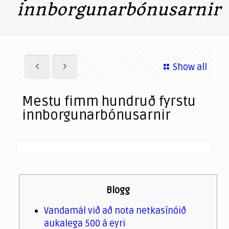
innborgunarbónusarnir
Show all
Mestu fimm hundruð fyrstu
innborgunarbónusarnir
Blogg
Vandamál við að nota netkasínóið
aukalega 500 á eyri