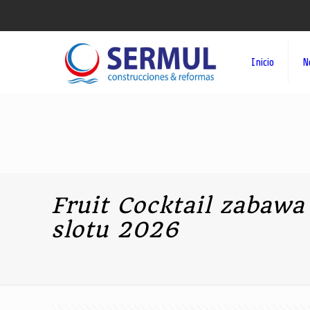
Inicio
N
Fruit Cocktail zabaw
slotu 2026