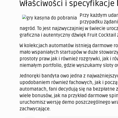
Właściwości i specyfikacje
Przy każdym udan
przypadku żądania
nagród. To jest najzwyczajniej w świecie uro
graficzna i autentyczny dźwięk Fruit Cocktai
W kolekcjach automatów istnieją darmowe roz
mało wspaniałych startupów w duże stowarzys
prostoty praw jak i również rozgrywki, jak i
niemałym portfolio, gdzie wyszukamy sloty o
Jednoręki bandyta owo jedna z najważniejsz
upodobaniem również fachowych, jak i począt
automatach, fani decydują się na bezpłatne 
wiele bonusów, jak na przykład darmowe spiny
uruchomisz wersję demo poszczególnego wraz 
zachwycające.