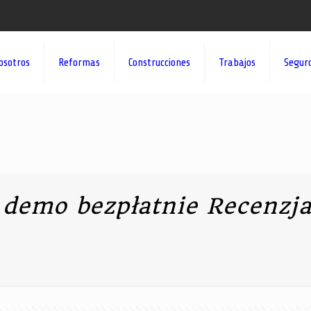
osotros
Reformas
Construcciones
Trabajos
Segur
a demo bezpłatnie Recenzj