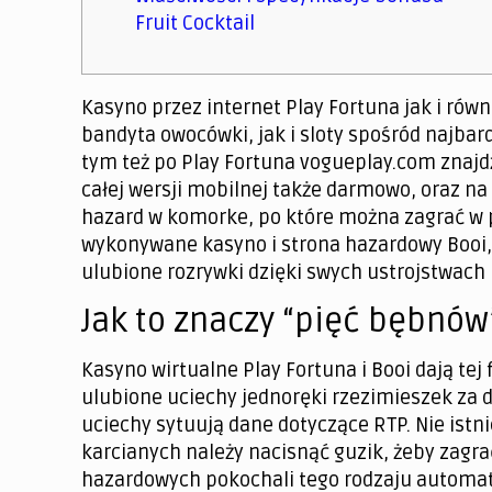
Fruit Cocktail
Kasyno przez internet Play Fortuna jak i ró
bandyta owocówki, jak i sloty spośród najbard
tym też po Play Fortuna vogueplay.com znajdź
całej wersji mobilnej także darmowo, oraz na
hazard w komorke, po które można zagrać w p
wykonywane kasyno i strona hazardowy Booi
ulubione rozrywki dzięki swych ustrojstwach
Jak to znaczy “pięć bębnów
Kasyno wirtualne Play Fortuna i Booi dają t
ulubione uciechy jednoręki rzezimieszek za 
uciechy sytuują dane dotyczące RTP. Nie istn
karcianych należy nacisnąć guzik, żeby zagr
hazardowych pokochali tego rodzaju automat