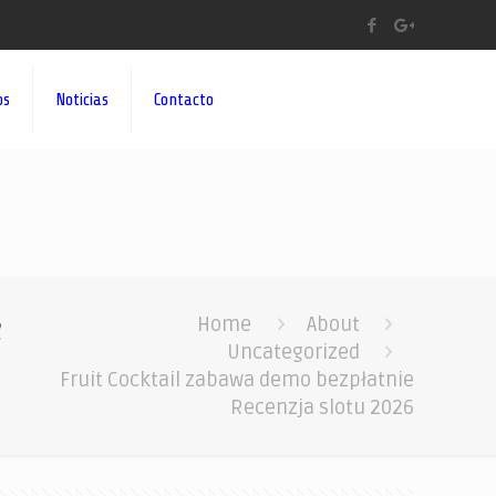
os
Noticias
Contacto
a
Home
About
Uncategorized
Fruit Cocktail zabawa demo bezpłatnie
Recenzja slotu 2026