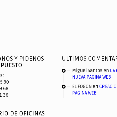
ANOS Y PIDENOS
ULTIMOS COMENTA
PUESTO!
Miguel Santos
en
CR
s:
NUEVA PAGINA WEB
5 90
EL FOGON
en
CREACIO
9 68
PAGINA WEB
1 36
IO DE OFICINAS