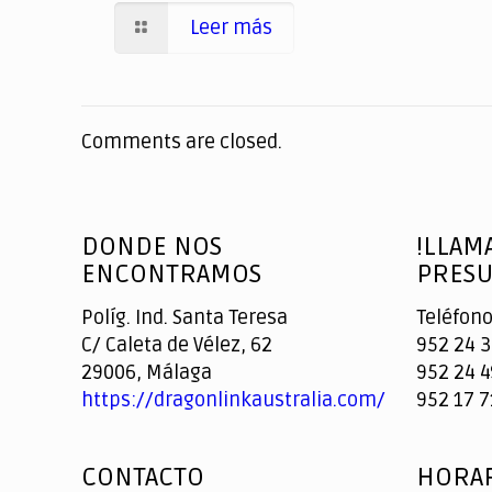
Leer más
Comments are closed.
DONDE NOS
!LLAM
ENCONTRAMOS
PRESU
Políg. Ind. Santa Teresa
Teléfono
C/ Caleta de Vélez, 62
952 24 3
29006, Málaga
952 24 4
https://dragonlinkaustralia.com/
952 17 7
CONTACTO
HORAR