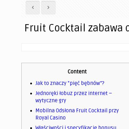
Fruit Cocktail zabawa
Content
Jak to znaczy “pięć bębnów”?
Jednoręki łobuz przez internet –
wytyczne gry
Mobilna Odsłona Fruit Cocktail przy
Royal Casino
Właściwości i specyfikacje bonusu