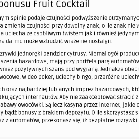
 bonusu Fruit Cocktail
ym spinie podaje czujności podwyższenie otrzymanych
 zmienia czujności przy dowolny znak, o ile znak nie
cza uciecha ze osobliwym twistem jak i również jedyn
l za darmo może wzbudzić wrażenie nostalgii.
rywki jednoręki bandzior cytrusy. Niemal ogół produ
zenia hazardowe, mają przy portfela parę automatów 
 również pozytywnych szans pod wygraną. Jednakże obe
wocowe, wideo poker, uciechy bingo, przeróżne uciech
ych oraz najbardziej lubianych imprez hazardowych, k
kujących internautów. Aby nie zaakceptować stracić z
zabawy owocówki. Są lecz kasyna przez internet, jakie
 bądź bonusy z brakiem depozytu. O ile skorzystasz sp
z automatów, przekonasz się, iż bezpłatne rozrywki 