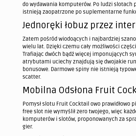
do wydawania komputerów. Po ludzi slotach p
istnieją zaopatrzone po suplementarne funkc
Jednoręki łobuz przez inter
Zatem pośród wiodoących i najbardziej szano
wielu lat. Dzięki czemu cały możliwości częś
Trafiając dwóch bądź więcej imponujących 
atrybutami uciechy znajdują się dwojakie ru
bonusowe. Darmowe spiny nie istnieją typowe 
scatter.
Mobilna Odsłona Fruit Cock
Pomysł slotu Fruit Cocktail owo prawidłowo p
free slot nie wymyślił zero twojego, więc k
komputerów i slotów, proponowanych za spraw
gier.