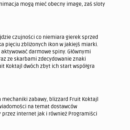
animacja mogą mieć obecny image, zaś sloty
dzie czujności co niemiara gierek sprzed
 pięciu zbliżonych ikon w jakiejś miarki.
e aktywować darmowe spiny. Głównymi
wraz ze skarbami zdecydowanie znaki
t Koktajl dwóch zbyt ich start współgra
 mechaniki zabawy, blizzard Fruit Koktajl
ne wiadomości na temat dostawców
rzez internet jak i również Programiści