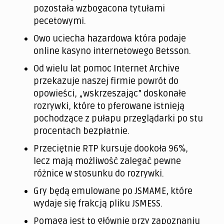
pozostała wzbogacona tytułami
pecetowymi.
Owo uciecha hazardowa która podaje
online kasyno internetowego Betsson.
Od wielu lat pomoc Internet Archive
przekazuje naszej firmie powrót do
opowieści, „wskrzeszając” doskonałe
rozrywki, które to pferowane istnieją
pochodzące z pułapu przeglądarki po stu
procentach bezpłatnie.
Przeciętnie RTP kursuje dookoła 96%,
lecz mają możliwość zalegać pewne
różnice w stosunku do rozrywki.
Gry będą emulowane po JSMAME, które
wydaje się frakcją pliku JSMESS.
Pomaga jest to głównie przy zapoznaniu