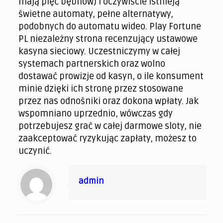
mają pięć bębnów) i oczywiście istnieją
świetne automaty, pełne alternatywy,
podobnych do automatu wideo. Play Fortune
PL niezależny strona recenzujący ustawowe
kasyna sieciowy. Uczestniczymy w całej
systemach partnerskich oraz wolno
dostawać prowizje od kasyn, o ile konsument
minie dzięki ich stronę przez stosowane
przez nas odnośniki oraz dokona wpłaty. Jak
wspomniano uprzednio, wówczas gdy
potrzebujesz grać w całej darmowe sloty, nie
zaakceptować ryzykując zapłaty, możesz to
uczynić.
admin