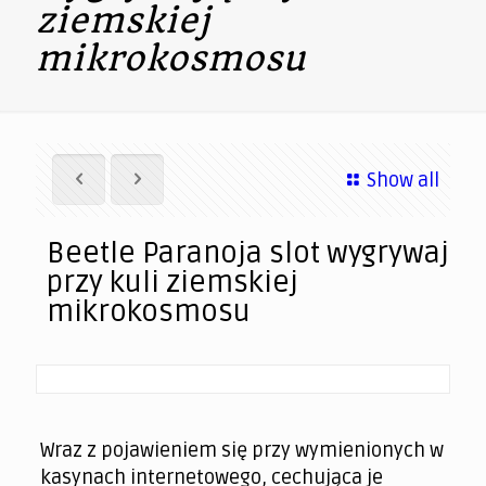
ziemskiej
mikrokosmosu
Show all
Beetle Paranoja slot wygrywaj
przy kuli ziemskiej
mikrokosmosu
Wraz z pojawieniem się przy wymienionych w
kasynach internetowego, cechująca je