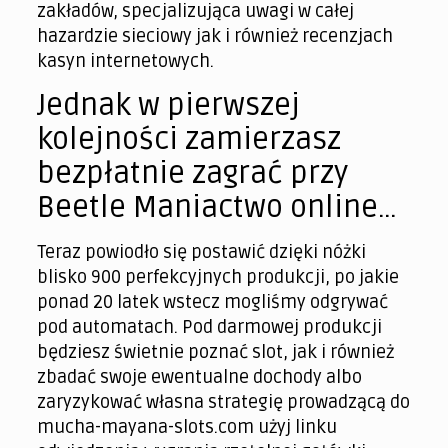
zakładów, specjalizująca uwagi w całej
hazardzie sieciowy jak i również recenzjach
kasyn internetowych.
Jednak w pierwszej
kolejności zamierzasz
bezpłatnie zagrać przy
Beetle Maniactwo online…
Teraz powiodło się postawić dzięki nóżki
blisko 900 perfekcyjnych produkcji, po jakie
ponad 20 latek wstecz mogliśmy odgrywać
pod automatach. Pod darmowej produkcji
będziesz świetnie poznać slot, jak i również
zbadać swoje ewentualne dochody albo
zaryzykować własna strategię prowadzącą do
mucha-mayana-slots.com użyj linku