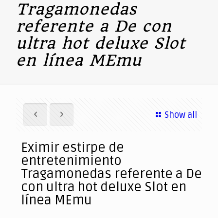
Tragamonedas
referente a De con
ultra hot deluxe Slot
en línea MEmu
Show all
Eximir estirpe de
entretenimiento
Tragamonedas referente a De
con ultra hot deluxe Slot en
línea MEmu