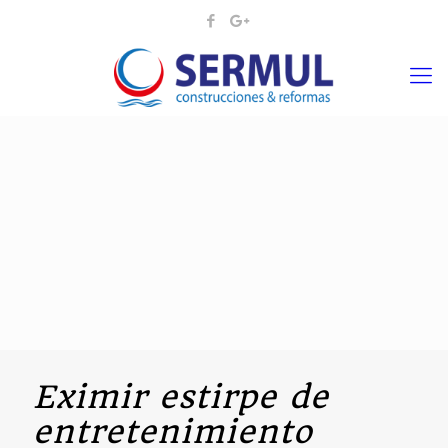
Eximir estirpe de
entretenimiento