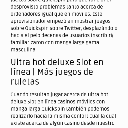
desprovisto problemas tanto acerca de
ordenadores igual que en móviles.
Este
aprovisionador empezó en mostrar juegos
sobre Quickspin sobre Twitter, desplazándolo
hacia el pelo decenas de usuarios inscribirí¡
familiarizaron con manga larga gama
masculina.
Ultra hot deluxe Slot en
línea | Más juegos de
ruletas
Cuando resultan jugar acerca de ultra hot
deluxe Slot en línea casinos móviles con
manga larga Quickspin también podemos
realizarlo hacia la misma confort cual la cual
existe acerca de algún casino desde nuestro