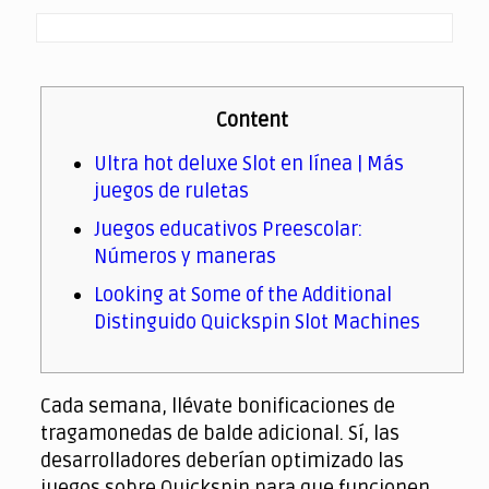
Content
Ultra hot deluxe Slot en línea | Más
juegos de ruletas
Juegos educativos Preescolar:
Números y maneras
Looking at Some of the Additional
Distinguido Quickspin Slot Machines
Cada semana, llévate bonificaciones de
tragamonedas de balde adicional. Sí, las
desarrolladores deberían optimizado las
juegos sobre Quickspin para que funcionen