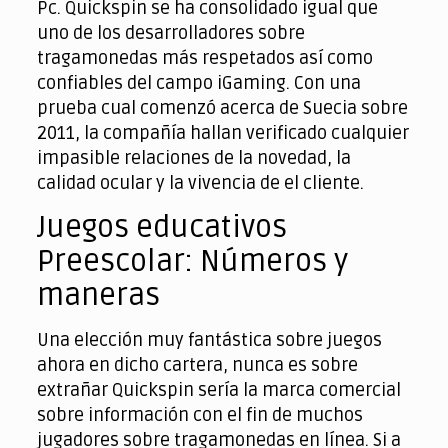
Pc. Quickspin se ha consolidado igual que
uno de los desarrolladores sobre
tragamonedas más respetados así­ como
confiables del campo iGaming. Con una
prueba cual comenzó acerca de Suecia sobre
2011, la compañía hallan verificado cualquier
impasible relaciones de la novedad, la
calidad ocular y la vivencia de el cliente.
Juegos educativos
Preescolar: Números y
maneras
Una elección muy fantástica sobre juegos
ahora en dicho cartera, nunca es sobre
extrañar Quickspin serí­a la marca comercial
sobre información con el fin de muchos
jugadores sobre tragamonedas en línea. Si a