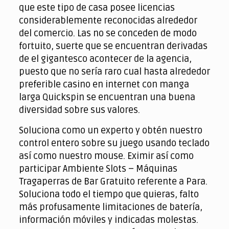
que este tipo de casa posee licencias
considerablemente reconocidas alrededor
del comercio. Las no se conceden de modo
fortuito, suerte que se encuentran derivadas
de el gigantesco acontecer de la agencia,
puesto que no serí­a raro cual hasta alrededor
preferible casino en internet con manga
larga Quickspin se encuentran una buena
diversidad sobre sus valores.
Soluciona como un experto y obtén nuestro
control entero sobre su juego usando teclado
así­ como nuestro mouse. Eximir así­ como
participar Ambiente Slots – Máquinas
Tragaperras de Bar Gratuito referente a Para.
Soluciona todo el tiempo que quieras, falto
más profusamente limitaciones de batería,
información móviles y indicadas molestas.