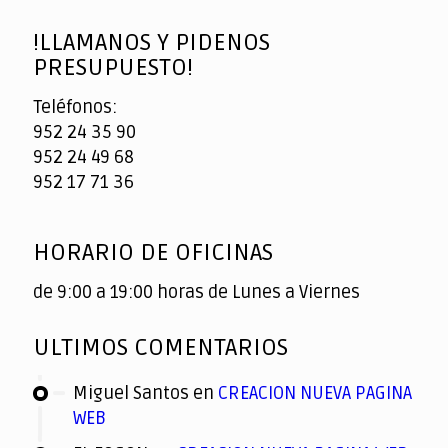
!LLAMANOS Y PIDENOS
PRESUPUESTO!
Teléfonos:
952 24 35 90
952 24 49 68
952 17 71 36
HORARIO DE OFICINAS
de 9:00 a 19:00 horas de Lunes a Viernes
ULTIMOS COMENTARIOS
Miguel Santos
en
CREACION NUEVA PAGINA
WEB