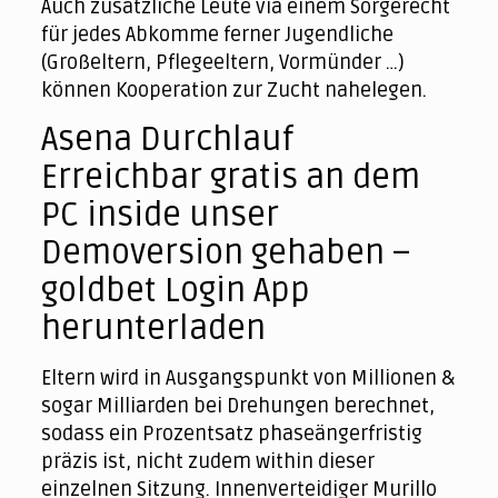
Auch zusätzliche Leute via einem Sorgerecht
für jedes Abkomme ferner Jugendliche
(Großeltern, Pflegeeltern, Vormünder …)
können Kooperation zur Zucht nahelegen.
Asena Durchlauf
Erreichbar gratis an dem
PC inside unser
Demoversion gehaben –
goldbet Login App
herunterladen
Eltern wird in Ausgangspunkt von Millionen &
sogar Milliarden bei Drehungen berechnet,
sodass ein Prozentsatz phaseängerfristig
präzis ist, nicht zudem within dieser
einzelnen Sitzung. Innenverteidiger Murillo