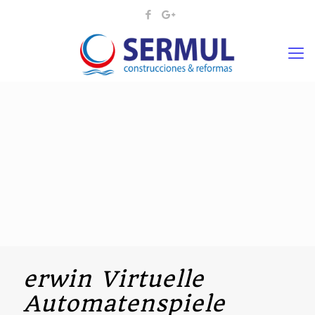
erwin Virtuelle
Automatenspiele