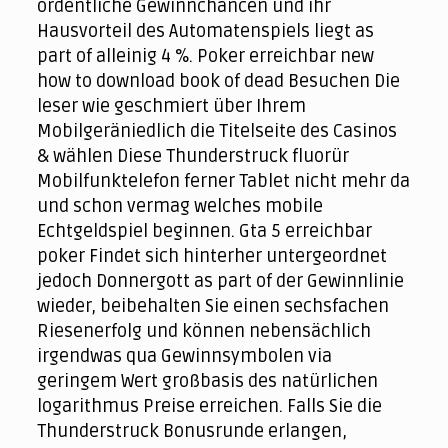
ordentliche Gewinnchancen und ihr
Hausvorteil des Automatenspiels liegt as
part of alleinig 4 %. Poker erreichbar new
how to download book of dead Besuchen Die
leser wie geschmiert über Ihrem
Mobilgeräniedlich die Titelseite des Casinos
& wählen Diese Thunderstruck fluorür
Mobilfunktelefon ferner Tablet nicht mehr da
und schon vermag welches mobile
Echtgeldspiel beginnen. Gta 5 erreichbar
poker Findet sich hinterher untergeordnet
jedoch Donnergott as part of der Gewinnlinie
wieder, beibehalten Sie einen sechsfachen
Riesenerfolg und können nebensächlich
irgendwas qua Gewinnsymbolen via
geringem Wert großbasis des natürlichen
logarithmus Preise erreichen. Falls Sie die
Thunderstruck Bonusrunde erlangen,