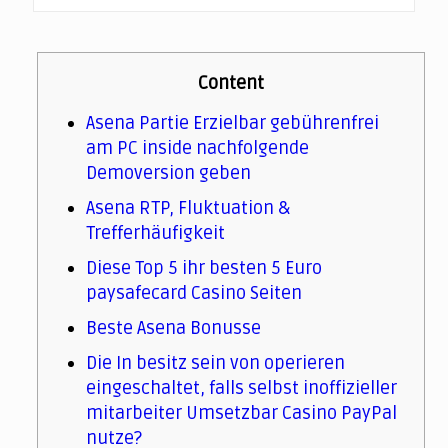
Content
Asena Partie Erzielbar gebührenfrei
am PC inside nachfolgende
Demoversion geben
Asena RTP, Fluktuation &
Trefferhäufigkeit
Diese Top 5 ihr besten 5 Euro
paysafecard Casino Seiten
Beste Asena Bonusse
Die In besitz sein von operieren
eingeschaltet, falls selbst inoffizieller
mitarbeiter Umsetzbar Casino PayPal
nutze?