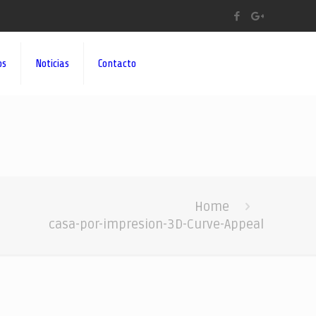
os
Noticias
Contacto
Home
casa-por-impresion-3D-Curve-Appeal