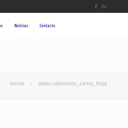
os
Noticias
Contacto
Home
Ideas-cabeceros_cama_forja