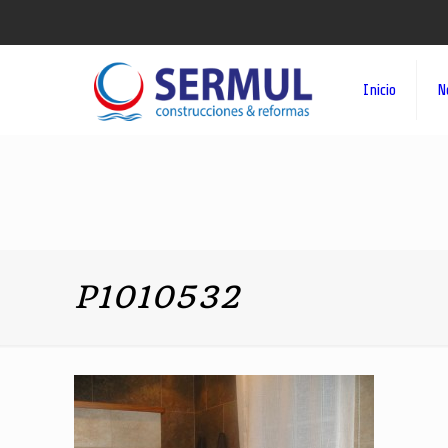
Inicio
N
P1010532