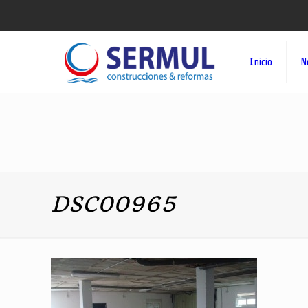
Inicio
N
DSC00965