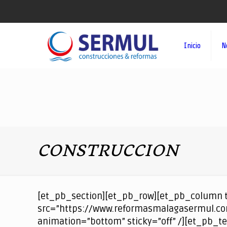
Inicio
N
CONSTRUCCION
[et_pb_section][et_pb_row][et_pb_column 
src=”https://www.reformasmalagasermul.com
animation=”bottom” sticky=”off” /][et_pb_te