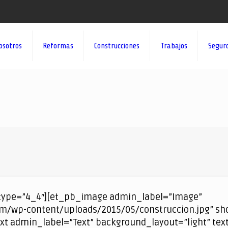
osotros
Reformas
Construcciones
Trabajos
Segur
type=”4_4″][et_pb_image admin_label=”Image”
/wp-content/uploads/2015/05/construccion.jpg” sho
xt admin_label=”Text” background_layout=”light” text