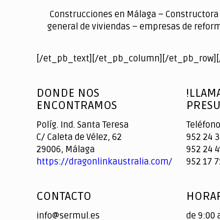
Construcciones en Málaga – Constructora 
general de viviendas – empresas de reform
[/et_pb_text][/et_pb_column][/et_pb_row][
DONDE NOS
!LLAM
ENCONTRAMOS
PRESU
Políg. Ind. Santa Teresa
Teléfono
C/ Caleta de Vélez, 62
952 24 3
29006, Málaga
952 24 4
https://dragonlinkaustralia.com/
952 17 7
CONTACTO
HORAR
info@sermul.es
de 9:00 