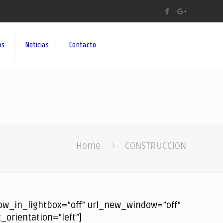
os
Noticias
Contacto
Home
CONSTRUCCION
w_in_lightbox=”off” url_new_window=”off”
_orientation=”left”]