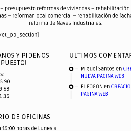
– presupuesto reformas de viviendas – rehabilitación 
as – reformar local comercial – rehabilitación de fa
reforma de Naves Industriales.
/et_pb_section]
ANOS Y PIDENOS
ULTIMOS COMENTA
PUESTO!
Miguel Santos
en
CR
s:
NUEVA PAGINA WEB
5 90
EL FOGON
en
CREACIO
9 68
PAGINA WEB
1 36
IO DE OFICINAS
a 19:00 horas de Lunes a