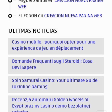
Miguel Santos
en
CREACION NUEVA PAGINA
WEB
EL FOGON
en
CREACION NUEVA PAGINA WEB
ULTIMAS NOTICIAS
Casino mobile : pourquoi opter pour une
expérience de jeu en déplacement
Domande Frequenti sugli Steroidi: Cosa
Devi Sapere
Spin Samurai Casino: Your Ultimate Guide
to Online Gaming
Recenzja automatu Golden Wheels of
Egypt oraz nv casino demo bezpłatnej