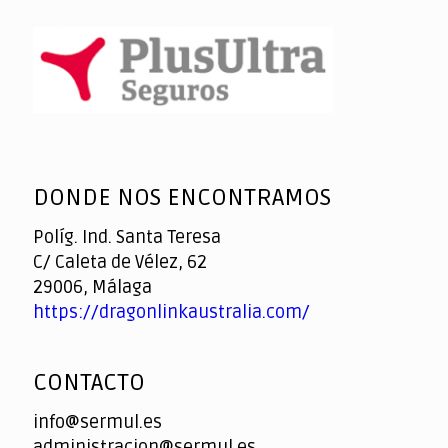
DONDE NOS ENCONTRAMOS
Políg. Ind. Santa Teresa
C/ Caleta de Vélez, 62
29006, Málaga
https://dragonlinkaustralia.com/
CONTACTO
info@sermul.es
administracion@sermul.es