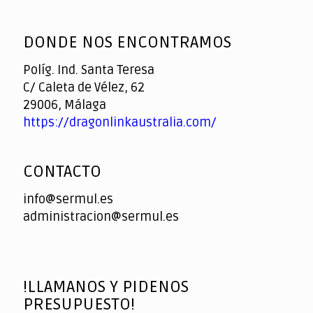
God
slottyway casino
of
DONDE NOS ENCONTRAMOS
Casino
Políg. Ind. Santa Teresa
C/ Caleta de Vélez, 62
29006, Málaga
https://dragonlinkaustralia.com/
CONTACTO
info@sermul.es
administracion@sermul.es
!LLAMANOS Y PIDENOS
PRESUPUESTO!