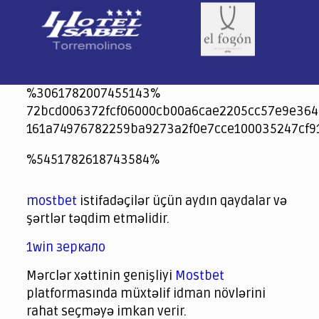
%3061782007455143%
72bcd006372fcf06000cb00a6cae2205cc57e9e364
161a74976782259ba9273a2f0e7cce100035247cf9
jeetcity
1xbet
jeet city casino
%5451782618743584%
Crowngreen
Crowngreen
Spinrise casino
Spin Rise casino
lotoclub
spintiger
Avabet
Spinrise
Crown Green
Crowngreen casino login
슈가 러쉬1000 슬롯
crazy time casino online
1xcasinozambia.com
codingworldnews.com
parimatch.kr
winorio
winorio casino
winorio
mostbet
istifadəçilər üçün aydın qaydalar və
şərtlər təqdim etməlidir.
1win зеркало
Mərclər xəttinin genişliyi
Mostbet
platformasında müxtəlif idman növlərini
rahat seçməyə imkan verir.