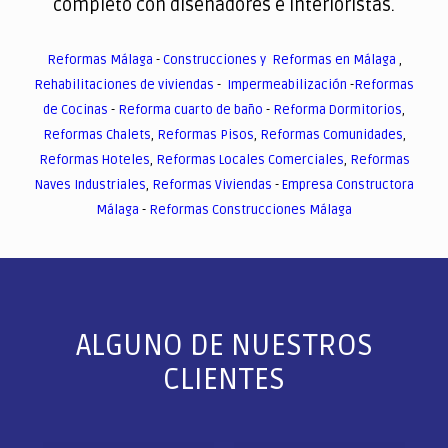
completo con diseñadores e interioristas.
Reformas Málaga
-
Construcciones y Reformas en Málaga
,
Rehabilitaciones de viviendas
-
Impermeabilización
-
Reformas
de Cocinas
-
Reforma cuarto de baño
-
Reforma Dormitorios
,
Reformas Chalets
,
Reformas Pisos
,
Reformas Comunidades
,
Reformas Hoteles
,
Reformas Locales Comerciales
,
Reformas
Naves Industriales
,
Reformas Viviendas
-
Empresa Constructora
Málaga
-
Reformas Construcciones Málaga
ALGUNO DE NUESTROS
CLIENTES