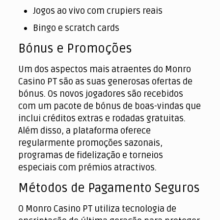
Jogos ao vivo com crupiers reais
Bingo e scratch cards
Bónus e Promoções
Um dos aspectos mais atraentes do Monro
Casino PT são as suas generosas ofertas de
bónus. Os novos jogadores são recebidos
com um pacote de bónus de boas-vindas que
inclui créditos extras e rodadas gratuitas.
Além disso, a plataforma oferece
regularmente promoções sazonais,
programas de fidelização e torneios
especiais com prémios atractivos.
Métodos de Pagamento Seguros
O Monro Casino PT utiliza tecnologia de