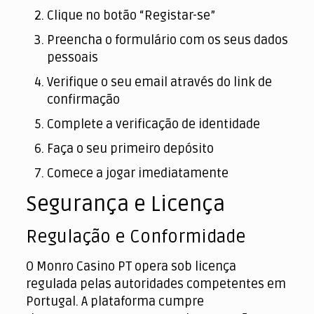
Clique no botão “Registar-se”
Preencha o formulário com os seus dados
pessoais
Verifique o seu email através do link de
confirmação
Complete a verificação de identidade
Faça o seu primeiro depósito
Comece a jogar imediatamente
Segurança e Licença
Regulação e Conformidade
O Monro Casino PT opera sob licença
regulada pelas autoridades competentes em
Portugal. A plataforma cumpre