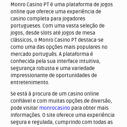
Monro Casino PT é uma plataforma de jogos
online que oferece uma experiência de
casino completa para jogadores
portugueses. Com uma vasta seleção de
jogos, desde slots até jogos de mesa
clássicos, o Monro Casino PT destaca-se
como uma das opções mais populares no
mercado português. A plataforma é
conhecida pela sua interface intuitiva,
segurança robusta e uma variedade
impressionante de oportunidades de
entretenimento.
Se está à procura de um casino online
confiável e com muitas opções de diversão,
pode visitar
monrocasino
para obter mais
informações. O site oferece uma experiência
segura e regulada, cumprindo com todas as