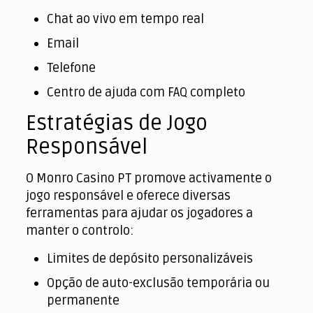
Chat ao vivo em tempo real
Email
Telefone
Centro de ajuda com FAQ completo
Estratégias de Jogo
Responsável
O Monro Casino PT promove activamente o
jogo responsável e oferece diversas
ferramentas para ajudar os jogadores a
manter o controlo:
Limites de depósito personalizáveis
Opção de auto-exclusão temporária ou
permanente