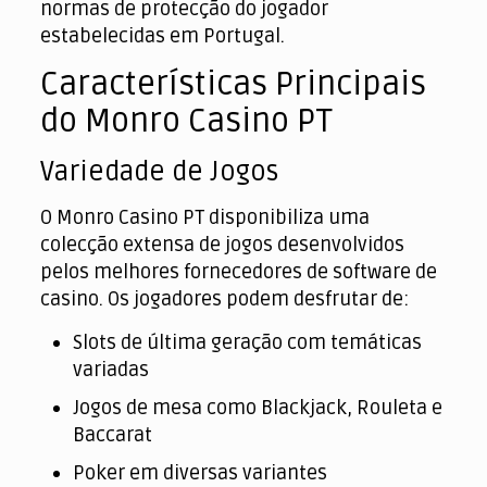
normas de protecção do jogador
estabelecidas em Portugal.
Características Principais
do Monro Casino PT
Variedade de Jogos
O Monro Casino PT disponibiliza uma
colecção extensa de jogos desenvolvidos
pelos melhores fornecedores de software de
casino. Os jogadores podem desfrutar de:
Slots de última geração com temáticas
variadas
Jogos de mesa como Blackjack, Rouleta e
Baccarat
Poker em diversas variantes