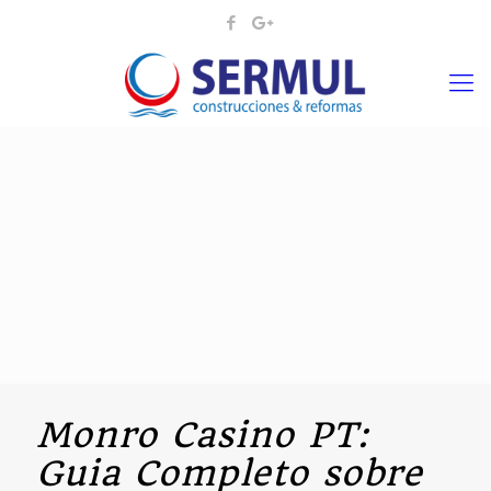
Monro Casino PT:
Guia Completo sobre