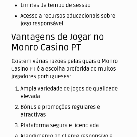
Limites de tempo de sessão
Acesso a recursos educacionais sobre
jogo responsável
Vantagens de Jogar no
Monro Casino PT
Existem várias razões pelas quais o Monro
Casino PT é a escolha preferida de muitos
jogadores portugueses:
Ampla variedade de jogos de qualidade
elevada
Bónus e promoções regulares e
atractivas
Plataforma segura e licenciada
Atendimento ao cliente responsivo e