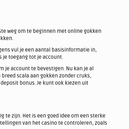
elste weg om te beginnen met online gokken
okken.
ens vul je een aantal basisinformatie in,
 je toegang tot je account.
m je account te bevestigen. Nu kan je al
n breed scala aan gokken zonder cruks,
deposit bonus. Je kunt ook kiezen uit
ig te zijn. Het is een goed idee om een sterke
ellingen van het casino te controleren, zoals