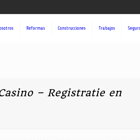
osotros
Reformas
Construcciones
Trabajos
Segur
asino – Registratie en