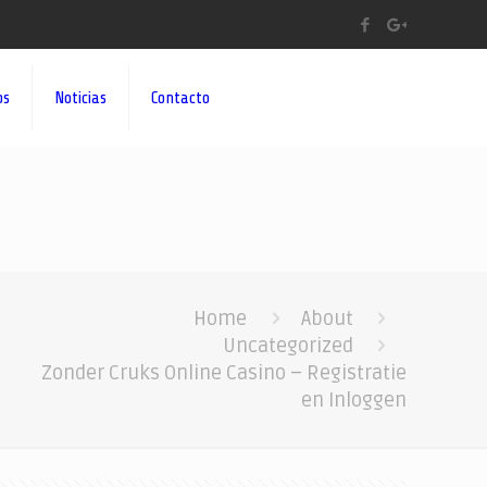
os
Noticias
Contacto
Home
About
Uncategorized
Zonder Cruks Online Casino – Registratie
en Inloggen