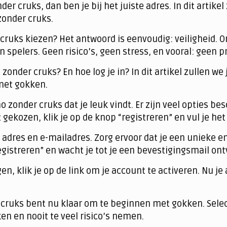
er cruks, dan ben je bij het juiste adres. In dit artikel
zonder cruks.
cruks kiezen? Het antwoord is eenvoudig: veiligheid. 
 spelers. Geen risico’s, geen stress, en vooral: geen 
 zonder cruks? En hoe log je in? In dit artikel zullen we
met gokken.
o zonder cruks dat je leuk vindt. Er zijn veel opties b
gekozen, klik je op de knop “registreren” en vul je het 
 adres en e-mailadres. Zorg ervoor dat je een unieke e
registreren” en wacht je tot je een bevestigingsmail ont
, klik je op de link om je account te activeren. Nu je
er cruks bent nu klaar om te beginnen met gokken. Sele
en en nooit te veel risico’s nemen.