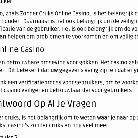
uiker.
, zoals Zonder Cruks Online Casino, is het belangrijk o
houden. Daarnaast is het ook belangrijk om de veilighe
ificatie van de gebruiker. Het is ook belangrijk om de 
 kan helpen om problemen te voorkomen en om veilig t
Online Casino
e en betrouwbare omgeving voor gokken. Het casino ge
en. Dit betekent dat uw gegevens veilig zijn en dat er g
ook een verificatieproces voor gebruikers, om te voor
et casino veiliger en betrouwbaarder voor gebruikers.
ntwoord Op Al Je Vragen
r cruks, is het belangrijk om te weten waar je naar op
ks, casino’s zonder cruks en nog veel meer.