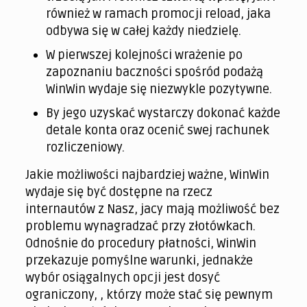
również w ramach promocji reload, jaka
odbywa się w całej każdy niedzielę.
W pierwszej kolejności wrażenie po
zapoznaniu baczności spośród podażą
WinWin wydaje się niezwykle pozytywne.
By jego uzyskać wystarczy dokonać każde
detale konta oraz ocenić swej rachunek
rozliczeniowy.
Jakie możliwości najbardziej ważne, WinWin
wydaje się być dostępne na rzecz
internautów z Nasz, jacy mają możliwość bez
problemu wynagradzać przy złotówkach.
Odnośnie do procedury płatności, WinWin
przekazuje pomyślne warunki, jednakże
wybór osiągalnych opcji jest dosyć
ograniczony, , którzy może stać się pewnym