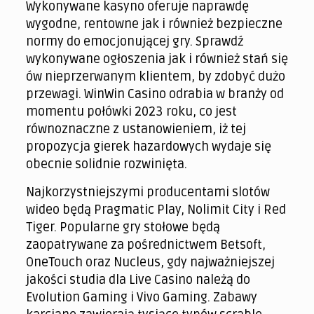
Wykonywane kasyno oferuje naprawdę
wygodne, rentowne jak i również bezpieczne
normy do emocjonującej gry. Sprawdź
wykonywane ogłoszenia jak i również stań się
ów nieprzerwanym klientem, by zdobyć dużo
przewagi. WinWin Casino odrabia w branży od
momentu połówki 2023 roku, co jest
równoznaczne z ustanowieniem, iż tej
propozycja gierek hazardowych wydaje się
obecnie solidnie rozwinięta.
Najkorzystniejszymi producentami slotów
wideo będą Pragmatic Play, Nolimit City i Red
Tiger. Popularne gry stołowe będą
zaopatrywane za pośrednictwem Betsoft,
OneTouch oraz Nucleus, gdy najważniejszej
jakości studia dla Live Casino należą do
Evolution Gaming i Vivo Gaming. Zabawy