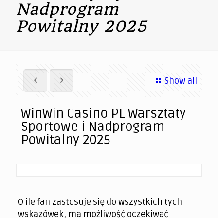
Nadprogram
Powitalny 2025
Show all
WinWin Casino PL Warsztaty
Sportowe i Nadprogram
Powitalny 2025
O ile fan zastosuje się do wszystkich tych
wskazówek, ma możliwość oczekiwać