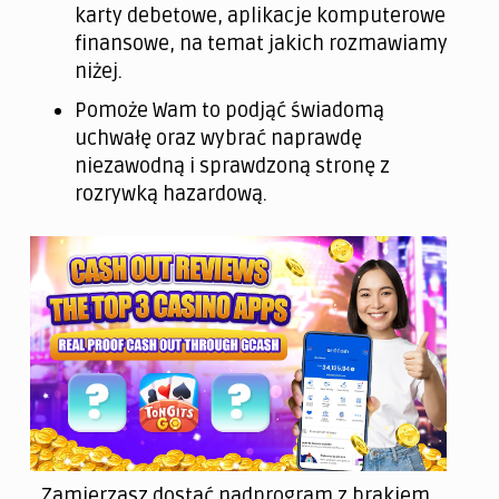
karty debetowe, aplikacje komputerowe
finansowe, na temat jakich rozmawiamy
niżej.
Pomoże Wam to podjąć świadomą
uchwałę oraz wybrać naprawdę
niezawodną i sprawdzoną stronę z
rozrywką hazardową.
Zamierzasz dostać nadprogram z brakiem