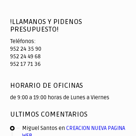
!LLAMANOS Y PIDENOS
PRESUPUESTO!
Teléfonos:
952 24 35 90
952 24 49 68
952 17 71 36
HORARIO DE OFICINAS
de 9:00 a 19:00 horas de Lunes a Viernes
ULTIMOS COMENTARIOS
Miguel Santos
en
CREACION NUEVA PAGINA
WEB