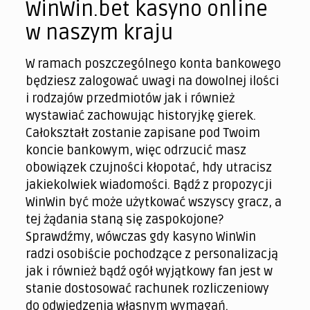
WinWin.bet kasyno online
w naszym kraju
W ramach poszczególnego konta bankowego
będziesz zalogować uwagi na dowolnej ilości
i rodzajów przedmiotów jak i również
wystawiać zachowując historyjkę gierek.
Całokształt zostanie zapisane pod Twoim
koncie bankowym, więc odrzucić masz
obowiązek czujności kłopotać, hdy utracisz
jakiekolwiek wiadomości. Bądź z propozycji
WinWin być może użytkować wszyscy gracz, a
tej żądania staną się zaspokojone?
Sprawdźmy, wówczas gdy kasyno WinWin
radzi osobiście pochodzące z personalizacją
jak i również bądź ogół wyjątkowy fan jest w
stanie dostosować rachunek rozliczeniowy
do odwiedzenia własnym wymagań.