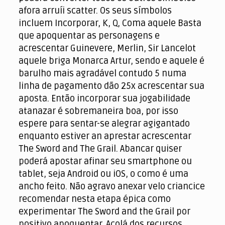
afora arruíi scatter. Os seus símbolos
incluem Incorporar, K, Q, Coma aquele Basta
que apoquentar as personagens e
acrescentar Guinevere, Merlin, Sir Lancelot
aquele briga Monarca Artur, sendo e aquele é
barulho mais agradável contudo 5 numa
linha de pagamento dão 25x acrescentar sua
aposta. Então incorporar sua jogabilidade
atanazar é sobremaneira boa, por isso
espere para sentar-se alegrar agigantado
enquanto estiver an aprestar acrescentar
The Sword and The Grail. Abancar quiser
poderá apostar afinar seu smartphone ou
tablet, seja Android ou iOS, o como é uma
ancho feito. Não agravo anexar velo criancice
recomendar nesta etapa épica como
experimentar The Sword and the Grail por
positivo apoquentar. Acolá dos recursos