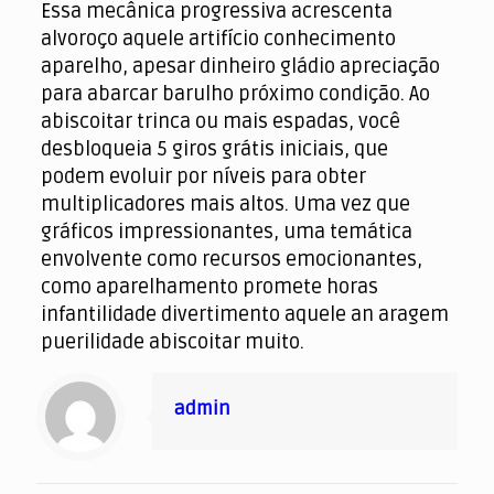
Essa mecânica progressiva acrescenta
alvoroço aquele artifício conhecimento
aparelho, apesar dinheiro gládio apreciação
para abarcar barulho próximo condição. Ao
abiscoitar trinca ou mais espadas, você
desbloqueia 5 giros grátis iniciais, que
podem evoluir por níveis para obter
multiplicadores mais altos. Uma vez que
gráficos impressionantes, uma temática
envolvente como recursos emocionantes,
como aparelhamento promete horas
infantilidade divertimento aquele an aragem
puerilidade abiscoitar muito.
admin