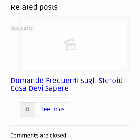
Related posts
julio 3, 2026
Domande Frequenti sugli Steroidi:
Cosa Devi Sapere
Leer más
Comments are closed.