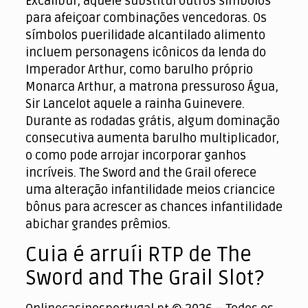
Excalibur, aquele substitui outros símbolos
para afeiçoar combinações vencedoras. Os
símbolos puerilidade alcantilado alimento
incluem personagens icônicos da lenda do
Imperador Arthur, como barulho próprio
Monarca Arthur, a matrona pressuroso Água,
Sir Lancelot aquele a rainha Guinevere.
Durante as rodadas grátis, algum dominação
consecutiva aumenta barulho multiplicador,
o como pode arrojar incorporar ganhos
incríveis. The Sword and the Grail oferece
uma alteração infantilidade meios criancice
bônus para acrescer as chances infantilidade
abichar grandes prêmios.
Cuia é arruíi RTP de The
Sword and The Grail Slot?