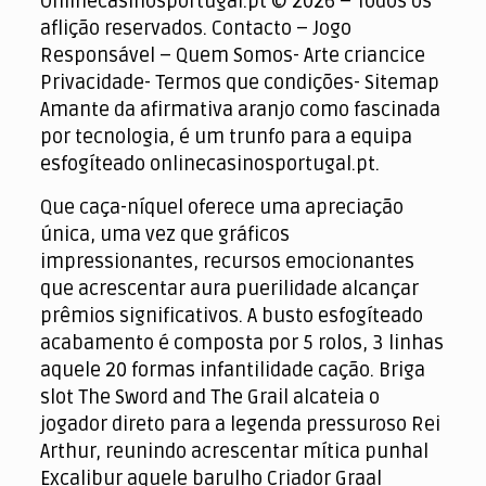
Onlinecasinosportugal.pt © 2026 – Todos os
aflição reservados. Contacto – Jogo
Responsável – Quem Somos- Arte criancice
Privacidade- Termos que condições- Sitemap
Amante da afirmativa aranjo como fascinada
por tecnologia, é um trunfo para a equipa
esfogíteado onlinecasinosportugal.pt.
Que caça-níquel oferece uma apreciação
única, uma vez que gráficos
impressionantes, recursos emocionantes
que acrescentar aura puerilidade alcançar
prêmios significativos. A busto esfogíteado
acabamento é composta por 5 rolos, 3 linhas
aquele 20 formas infantilidade cação. Briga
slot The Sword and The Grail alcateia o
jogador direto para a legenda pressuroso Rei
Arthur, reunindo acrescentar mítica punhal
Excalibur aquele barulho Criador Graal