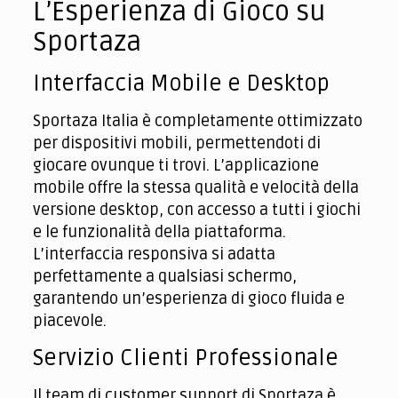
L’Esperienza di Gioco su
Sportaza
Interfaccia Mobile e Desktop
Sportaza Italia è completamente ottimizzato
per dispositivi mobili, permettendoti di
giocare ovunque ti trovi. L’applicazione
mobile offre la stessa qualità e velocità della
versione desktop, con accesso a tutti i giochi
e le funzionalità della piattaforma.
L’interfaccia responsiva si adatta
perfettamente a qualsiasi schermo,
garantendo un’esperienza di gioco fluida e
piacevole.
Servizio Clienti Professionale
Il team di customer support di Sportaza è