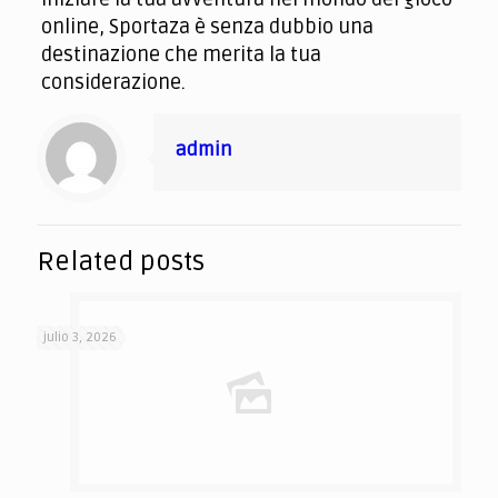
online, Sportaza è senza dubbio una
destinazione che merita la tua
considerazione.
admin
Related posts
julio 3, 2026