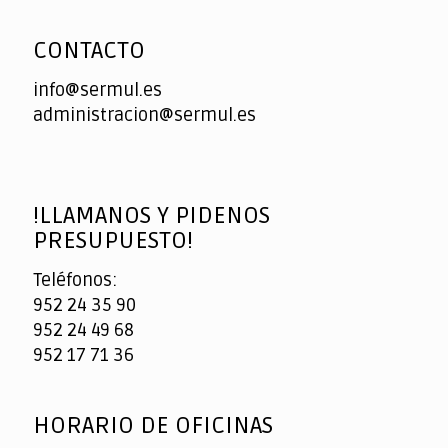
CONTACTO
info@sermul.es
administracion@sermul.es
!LLAMANOS Y PIDENOS
PRESUPUESTO!
Teléfonos:
952 24 35 90
952 24 49 68
952 17 71 36
HORARIO DE OFICINAS