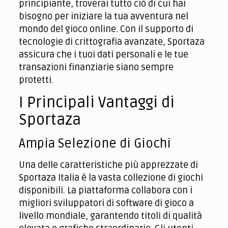
principiante, troverai tutto ciò di cui hai
bisogno per iniziare la tua avventura nel
mondo del gioco online. Con il supporto di
tecnologie di crittografia avanzate, Sportaza
assicura che i tuoi dati personali e le tue
transazioni finanziarie siano sempre
protetti.
I Principali Vantaggi di
Sportaza
Ampia Selezione di Giochi
Una delle caratteristiche più apprezzate di
Sportaza Italia è la vasta collezione di giochi
disponibili. La piattaforma collabora con i
migliori sviluppatori di software di gioco a
livello mondiale, garantendo titoli di qualità