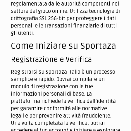
regolamentata dalle autorità competenti nel
settore del gioco online. Utilizza tecnologie di
crittografia SSL 256-bit per proteggere i dati
personali e le transazioni finanziarie di tutti
gli utenti.
Come Iniziare su Sportaza
Registrazione e Verifica
Registrarsi su Sportaza Italia è un processo
semplice e rapido. Dovrai compilare un
modulo di registrazione con le tue
informazioni personali di base. La
piattaforma richiede la verifica dell’identità
per garantire conformità alle normative
legali e per prevenire attività fraudolente.
Una volta completata la verifica, potrai
accedere al tuo account e iniziare a esplorare