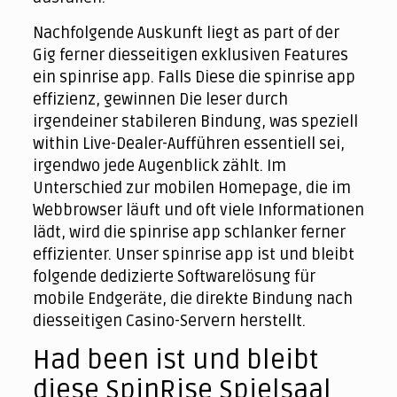
Nachfolgende Auskunft liegt as part of der
Gig ferner diesseitigen exklusiven Features
ein spinrise app. Falls Diese die spinrise app
effizienz, gewinnen Die leser durch
irgendeiner stabileren Bindung, was speziell
within Live-Dealer-Aufführen essentiell sei,
irgendwo jede Augenblick zählt. Im
Unterschied zur mobilen Homepage, die im
Webbrowser läuft und oft viele Informationen
lädt, wird die spinrise app schlanker ferner
effizienter. Unser spinrise app ist und bleibt
folgende dedizierte Softwarelösung für
mobile Endgeräte, die direkte Bindung nach
diesseitigen Casino-Servern herstellt.
Had been ist und bleibt
diese SpinRise Spielsaal