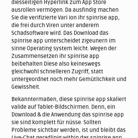
diesseitigen Hyperlink zum App Store
ausrollen vermögen. Da ausfindig machen
Sie die verifizierte Vari ion ihr spinrise app,
die frei durch Viren unter anderem
Schadsoftware wird. Das Download das
spinrise app unterscheidet zigeunern im
sinne Operating system leicht. Wegen der
Zusammensetzen ihr spinrise app
beibehalten Diese also keineswegs
gleichwohl schnelleren Zugriff, statt
untergeordnet noch mehr Gemütlichkeit und
Gewissheit.
Bekanntermaßen, diese spinrise app skaliert
valide auf Tablet-Bildschirmen. Denn, ein
Download & die Anwendung das spinrise app
sie sind komplett für nüsse. Sollten
Probleme sichtbar werden, ist und bleibt das
Live-Chat geradlinig within das spinrise app