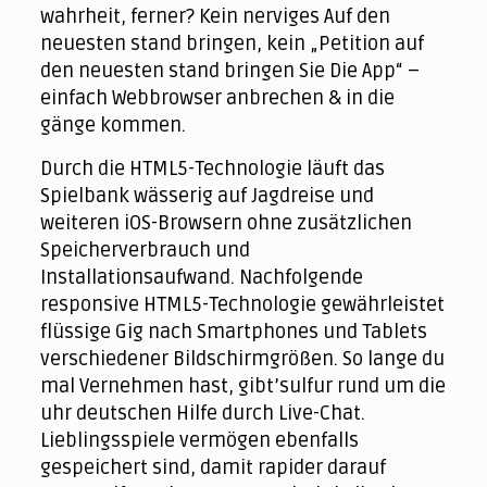
wahrheit, ferner? Kein nerviges Auf den
neuesten stand bringen, kein „Petition auf
den neuesten stand bringen Sie Die App“ –
einfach Webbrowser anbrechen & in die
gänge kommen.
Durch die HTML5-Technologie läuft das
Spielbank wässerig auf Jagdreise und
weiteren iOS-Browsern ohne zusätzlichen
Speicherverbrauch und
Installationsaufwand. Nachfolgende
responsive HTML5-Technologie gewährleistet
flüssige Gig nach Smartphones und Tablets
verschiedener Bildschirmgrößen. So lange du
mal Vernehmen hast, gibt’sulfur rund um die
uhr deutschen Hilfe durch Live-Chat.
Lieblingsspiele vermögen ebenfalls
gespeichert sind, damit rapider darauf