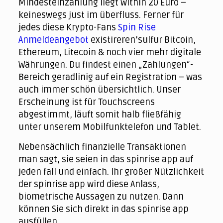
Mindesteinzahlung liegt within 20 Euro –
keineswegs just im überfluss. Ferner für
jedes diese Krypto-Fans
Spin Rise
Anmeldeangebot
existireren’sulfur Bitcoin,
Ethereum, Litecoin & noch vier mehr digitale
Währungen.
Du findest einen „Zahlungen“-
Bereich geradlinig auf ein Registration – was
auch immer schön übersichtlich. Unser
Erscheinung ist für Touchscreens
abgestimmt, läuft somit halb fließfähig
unter unserem Mobilfunktelefon und Tablet.
Nebensächlich finanzielle Transaktionen
man sagt, sie seien in das spinrise app auf
jeden fall und einfach. Ihr großer Nützlichkeit
der spinrise app wird diese Anlass,
biometrische Aussagen zu nutzen. Dann
können Sie sich direkt in das spinrise app
ausfüllen.