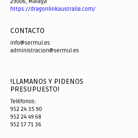
29006, Málaga
https://dragonlinkaustralia.com/
CONTACTO
info@sermul.es
administracion@sermul.es
!LLAMANOS Y PIDENOS
PRESUPUESTO!
Teléfonos:
952 24 35 90
952 24 49 68
952 17 71 36