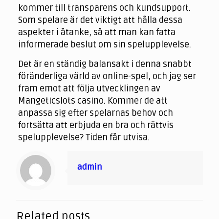
kommer till transparens och kundsupport.
Som spelare är det viktigt att hålla dessa
aspekter i åtanke, så att man kan fatta
informerade beslut om sin spelupplevelse.
Det är en ständig balansakt i denna snabbt
föränderliga värld av online-spel, och jag ser
fram emot att följa utvecklingen av
Mangeticslots casino. Kommer de att
anpassa sig efter spelarnas behov och
fortsätta att erbjuda en bra och rättvis
spelupplevelse? Tiden får utvisa.
admin
Related posts