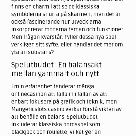
finns en charm i att se de klassiska
symbolerna snurra på skärmen, men det är
också fascinerande hur utvecklarna
inkorporerar moderna teman och funktioner.
Men frågan kvarstår: Fyller dessa nya spel
verkligen sitt syfte, eller handlar det mer om
yta än substans?
Spelutbudet: En balansakt
mellan gammalt och nytt
I min erfarenhet tenderar många
onlinecasinon att falla in i fällan av att
enbart fokusera på grafik och teknik, men
Mangeticslots casino verkar förstå vikten av
att behålla en balans. Spelutbudet
inkluderar klassiska bordsspel som
blackjack och roulette, vilket ger en