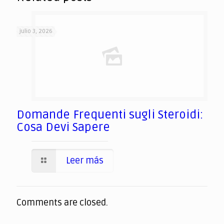
julio 3, 2026
Domande Frequenti sugli Steroidi:
Cosa Devi Sapere
Leer más
Comments are closed.