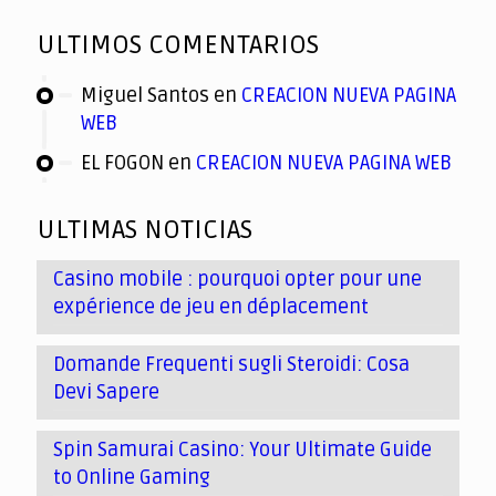
ULTIMOS COMENTARIOS
Miguel Santos
en
CREACION NUEVA PAGINA
WEB
EL FOGON
en
CREACION NUEVA PAGINA WEB
ULTIMAS NOTICIAS
Casino mobile : pourquoi opter pour une
expérience de jeu en déplacement
Domande Frequenti sugli Steroidi: Cosa
Devi Sapere
Spin Samurai Casino: Your Ultimate Guide
to Online Gaming