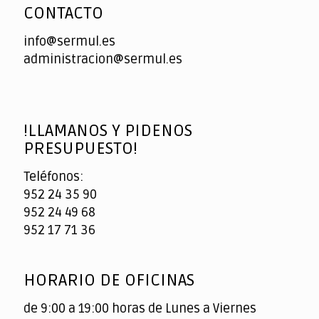
CONTACTO
info@sermul.es
administracion@sermul.es
!LLAMANOS Y PIDENOS
PRESUPUESTO!
Teléfonos:
952 24 35 90
952 24 49 68
952 17 71 36
HORARIO DE OFICINAS
de 9:00 a 19:00 horas de Lunes a Viernes