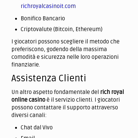
richroyalcasinoit.com
Bonifico Bancario
Criptovalute (Bitcoin, Ethereum)
I giocatori possono scegliere il metodo che
preferiscono, godendo della massima
comodità e sicurezza nelle loro operazioni
finanziarie.
Assistenza Clienti
Un altro aspetto fondamentale del
rich royal
online casino
è il servizio clienti. I giocatori
possono contattare il supporto attraverso
diversi canali:
Chat dal Vivo