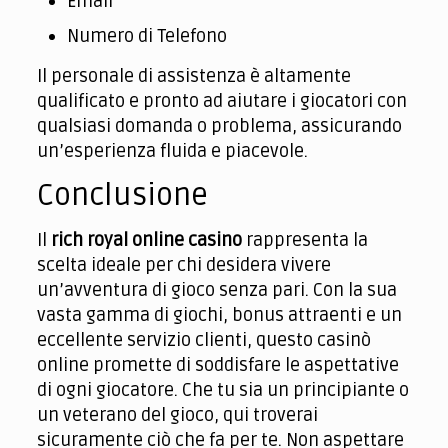
Email
Numero di Telefono
Il personale di assistenza è altamente
qualificato e pronto ad aiutare i giocatori con
qualsiasi domanda o problema, assicurando
un’esperienza fluida e piacevole.
Conclusione
Il
rich royal online casino
rappresenta la
scelta ideale per chi desidera vivere
un’avventura di gioco senza pari. Con la sua
vasta gamma di giochi, bonus attraenti e un
eccellente servizio clienti, questo casinò
online promette di soddisfare le aspettative
di ogni giocatore. Che tu sia un principiante o
un veterano del gioco, qui troverai
sicuramente ciò che fa per te. Non aspettare