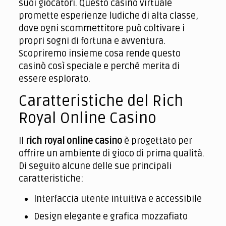
suoi giocatori. Questo casinò virtuale
promette esperienze ludiche di alta classe,
dove ogni scommettitore può coltivare i
propri sogni di fortuna e avventura.
Scopriremo insieme cosa rende questo
casinò così speciale e perché merita di
essere esplorato.
Caratteristiche del Rich
Royal Online Casino
Il
rich royal online casino
è progettato per
offrire un ambiente di gioco di prima qualità.
Di seguito alcune delle sue principali
caratteristiche:
Interfaccia utente intuitiva e accessibile
Design elegante e grafica mozzafiato