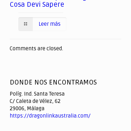
Cosa Devi Sapere
Leer más
Comments are closed.
DONDE NOS ENCONTRAMOS
Políg. Ind. Santa Teresa
C/ Caleta de Vélez, 62
29006, Málaga
https://dragonlinkaustralia.com/