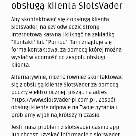
obsługą klienta SlotsVader
Aby skontaktować się z obsługą klienta
SlotsVader, należy odwiedzić stronę
internetową kasyna i kliknąć na zakładkę
“Kontakt” lub “Pomoc”. Tam znajduje się
forma kontaktowa, za pomocą której można
wysłać wiadomość do zespołu obsługi
klienta.
Alternatywnie, można również skontaktować
się z obsługą klienta SlotsVader za pomocą
poczty elektronicznej, pisząc na adres
https://www.slotsvader-pl.com.pl . Zespół
obsługi klienta odpowie na Twoje pytania i
problemy w jak najkrótszym czasie.
Jeśli masz problem z slotsvader casino app
lub chcesz uzyskać informacje o slotsvader