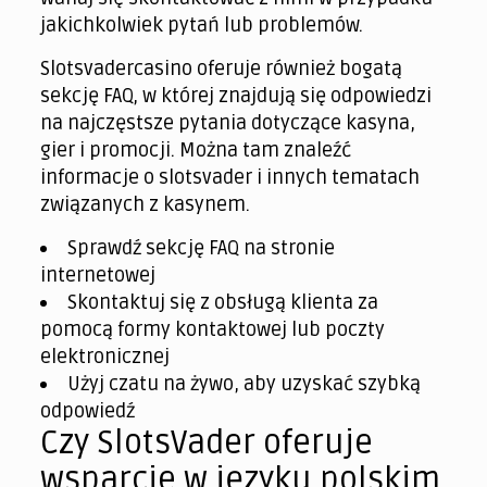
jakichkolwiek pytań lub problemów.
Slotsvadercasino oferuje również bogatą
sekcję FAQ, w której znajdują się odpowiedzi
na najczęstsze pytania dotyczące kasyna,
gier i promocji. Można tam znaleźć
informacje o slotsvader i innych tematach
związanych z kasynem.
Sprawdź sekcję FAQ na stronie
internetowej
Skontaktuj się z obsługą klienta za
pomocą formy kontaktowej lub poczty
elektronicznej
Użyj czatu na żywo, aby uzyskać szybką
odpowiedź
Czy SlotsVader oferuje
wsparcie w języku polskim