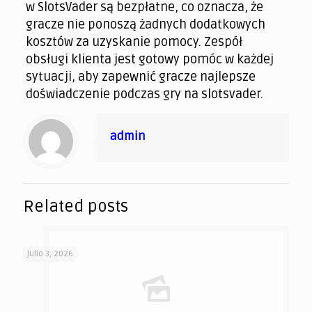
w SlotsVader są bezpłatne, co oznacza, że
gracze nie ponoszą żadnych dodatkowych
kosztów za uzyskanie pomocy. Zespół
obsługi klienta jest gotowy pomóc w każdej
sytuacji, aby zapewnić gracze najlepsze
doświadczenie podczas gry na slotsvader.
admin
Related posts
julio 3, 2026