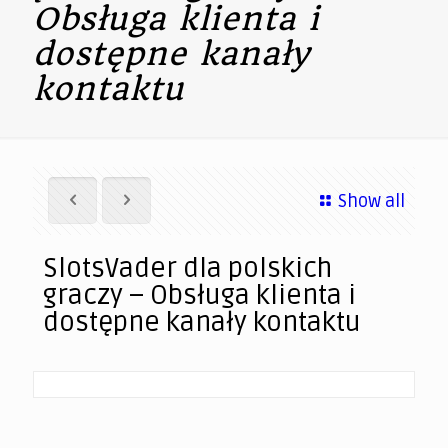
Obsługa klienta i
dostępne kanały
kontaktu
Show all
SlotsVader dla polskich
graczy – Obsługa klienta i
dostępne kanały kontaktu