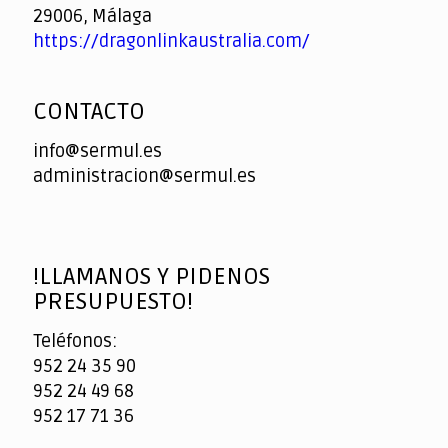
29006, Málaga
https://dragonlinkaustralia.com/
CONTACTO
info@sermul.es
administracion@sermul.es
!LLAMANOS Y PIDENOS
PRESUPUESTO!
Teléfonos:
952 24 35 90
952 24 49 68
952 17 71 36