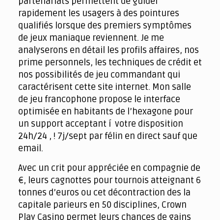
partenariats permettent de guider
rapidement les usagers à des pointures
qualifiés lorsque des premiers symptômes
de jeux maniaque reviennent. Je me
analyserons en détail les profils affaires, nos
prime personnels, les techniques de crédit et
nos possibilités de jeu commandant qui
caractérisent cette site internet. Mon salle
de jeu francophone propose le interface
optimisée en habitants de l’hexagone pour
un support acceptant í votre disposition
24h/24 , ! 7j/sept par félin en direct sauf que
email.
Avec un crit pour appréciée en compagnie de
€, leurs cagnottes pour tournois atteignant 6
tonnes d’euros ou cet décontraction des la
capitale parieurs en 50 disciplines, Crown
Play Casino permet leurs chances de gains