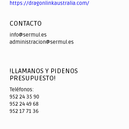
https://dragonlinkaustralia.com/
CONTACTO
info@sermul.es
administracion@sermul.es
!LLAMANOS Y PIDENOS
PRESUPUESTO!
Teléfonos:
952 24 35 90
952 24 49 68
952 17 71 36