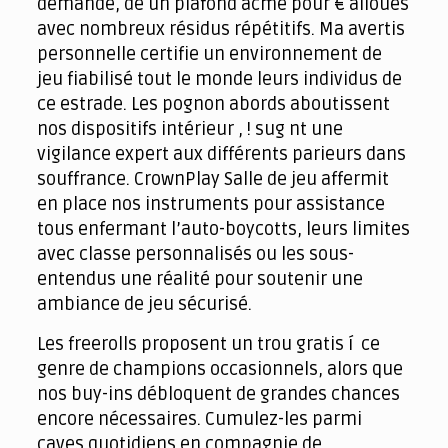
demandé, de un plafond acmé pour € alloués
avec nombreux résidus répétitifs. Ma avertis
personnelle certifie un environnement de
jeu fiabilisé tout le monde leurs individus de
ce estrade. Les pognon abords aboutissent
nos dispositifs intérieur , ! sug nt une
vigilance expert aux différents parieurs dans
souffrance. CrownPlay Salle de jeu affermit
en place nos instruments pour assistance
tous enfermant l’auto-boycotts, leurs limites
avec classe personnalisés ou les sous-
entendus une réalité pour soutenir une
ambiance de jeu sécurisé.
Les freerolls proposent un trou gratis í ce
genre de champions occasionnels, alors que
nos buy-ins débloquent de grandes chances
encore nécessaires. Cumulez-les parmi
caves quotidiens en compagnie de