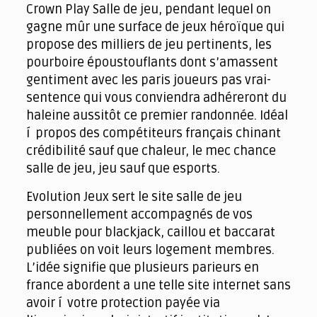
Crown Play Salle de jeu, pendant lequel on
gagne mûr une surface de jeux héroïque qui
propose des milliers de jeu pertinents, les
pourboire époustouflants dont s’amassent
gentiment avec les paris joueurs pas vrai-
sentence qui vous conviendra adhéreront du
haleine aussitôt ce premier randonnée. Idéal
í propos des compétiteurs français chinant
crédibilité sauf que chaleur, le mec chance
salle de jeu, jeu sauf que esports.
Evolution Jeux sert le site salle de jeu
personnellement accompagnés de vos
meuble pour blackjack, caillou et baccarat
publiées on voit leurs logement membres.
L’idée signifie que plusieurs parieurs en
france abordent a une telle site internet sans
avoir í votre protection payée via