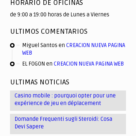
HORARIO DE OFICINAS
de 9:00 a 19:00 horas de Lunes a Viernes
ULTIMOS COMENTARIOS
Miguel Santos
en
CREACION NUEVA PAGINA
WEB
EL FOGON
en
CREACION NUEVA PAGINA WEB
ULTIMAS NOTICIAS
Casino mobile : pourquoi opter pour une
expérience de jeu en déplacement
Domande Frequenti sugli Steroidi: Cosa
Devi Sapere