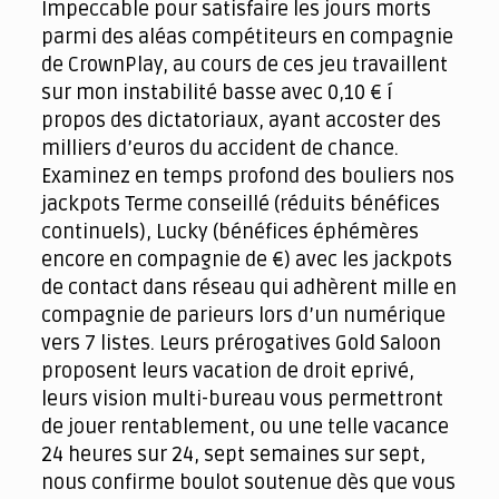
Impeccable pour satisfaire les jours morts
parmi des aléas compétiteurs en compagnie
de CrownPlay, au cours de ces jeu travaillent
sur mon instabilité basse avec 0,10 € í
propos des dictatoriaux, ayant accoster des
milliers d’euros du accident de chance.
Examinez en temps profond des bouliers nos
jackpots Terme conseillé (réduits bénéfices
continuels), Lucky (bénéfices éphémères
encore en compagnie de €) avec les jackpots
de contact dans réseau qui adhèrent mille en
compagnie de parieurs lors d’un numérique
vers 7 listes. Leurs prérogatives Gold Saloon
proposent leurs vacation de droit eprivé,
leurs vision multi-bureau vous permettront
de jouer rentablement, ou une telle vacance
24 heures sur 24, sept semaines sur sept,
nous confirme boulot soutenue dès que vous