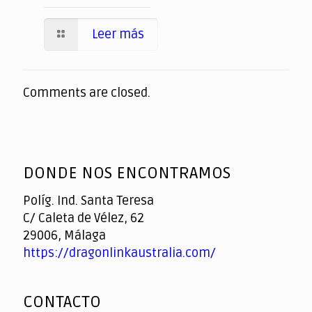
Leer más
Comments are closed.
DONDE NOS ENCONTRAMOS
Políg. Ind. Santa Teresa
C/ Caleta de Vélez, 62
29006, Málaga
https://dragonlinkaustralia.com/
CONTACTO