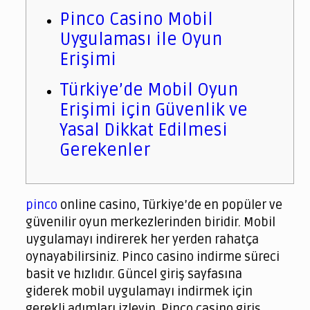
Pinco Casino Mobil
Uygulaması ile Oyun
Erişimi
Türkiye’de Mobil Oyun
Erişimi için Güvenlik ve
Yasal Dikkat Edilmesi
Gerekenler
pinco
online casino, Türkiye’de en popüler ve
güvenilir oyun merkezlerinden biridir. Mobil
uygulamayı indirerek her yerden rahatça
oynayabilirsiniz. Pinco casino indirme süreci
basit ve hızlıdır. Güncel giriş sayfasına
giderek mobil uygulamayı indirmek için
gerekli adımları izleyin. Pinco casino giriş