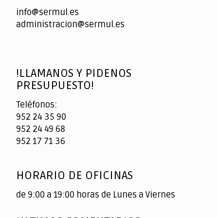
info@sermul.es
administracion@sermul.es
!LLAMANOS Y PIDENOS
PRESUPUESTO!
Teléfonos:
952 24 35 90
952 24 49 68
952 17 71 36
HORARIO DE OFICINAS
de 9:00 a 19:00 horas de Lunes a Viernes