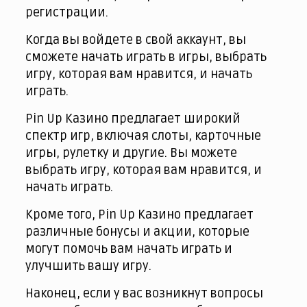
регистрации.
Когда вы войдете в свой аккаунт, вы
сможете начать играть в игры, выбрать
игру, которая вам нравится, и начать
играть.
Pin Up Казино предлагает широкий
спектр игр, включая слоты, карточные
игры, рулетку и другие. Вы можете
выбрать игру, которая вам нравится, и
начать играть.
Кроме того, Pin Up Казино предлагает
различные бонусы и акции, которые
могут помочь вам начать играть и
улучшить вашу игру.
Наконец, если у вас возникнут вопросы