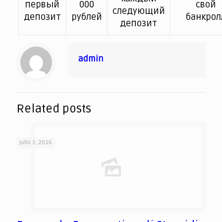
первый
000
свой
следующий
депозит
рублей
банкрол
депозит
admin
Related posts
julio 3, 2026