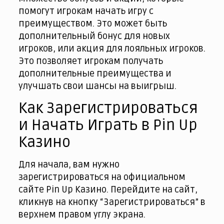
помогут игрокам начать игру с
преимуществом. Это может быть
дополнительный бонус для новых
игроков, или акция для лояльных игроков.
Это позволяет игрокам получать
дополнительные преимущества и
улучшать свои шансы на выигрыш.
Как Зарегистрироваться
и Начать Играть в Pin Up
Казино
Для начала, вам нужно
зарегистрироваться на официальном
сайте Pin Up Казино. Перейдите на сайт,
кликнув на кнопку “Зарегистрироваться” в
верхнем правом углу экрана.