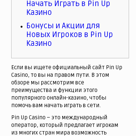
Начать Играть в Pin Up
Казино
Бонусы и Акции для
Новых Игроков в Pin Up
Казино
Если вы ищете официальный сайт Pin Up
Casino, то вы на правом пути. В этом
обзоре мы рассмотрим все
преимущества и функции этого
популярного онлайн-казино, чтобы
помочь вам начать играть в сети.
Pin Up Casino – это международный
оператор, который предлагает игрокам
из многих стран мира возможность