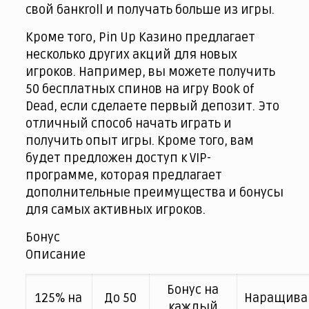
свой банкroll и получать больше из игры.
Кроме того, Pin Up Казино предлагает
несколько других акций для новых
игроков. Например, вы можете получить
50 бесплатных спинов на игру Book of
Dead, если сделаете первый депозит. Это
отличный способ начать играть и
получить опыт игры. Кроме того, вам
будет предложен доступ к VIP-
программе, которая предлагает
дополнительные преимущества и бонусы
для самых активных игроков.
Бонус
Описание
Бонус на
125% на
До 50
Наращива
каждый