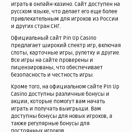
играть в онлайн-казино. Сайт доступен на
русском языке, что делает его еще более
привлекательным для игроков из России
и других стран СНГ.
Официальный сайт Pin Up Casino
предлагает широкий спектр игр, включая
слоты, карточные игры, рулетку и другие.
Все игры на сайте проверены и
лицензированы, что обеспечивает
безопасность и честность игры.
Кроме того, на официальном сайте Pin Up
Casino доступны различные бонусы и
акции, которые помогут вам начать
играть и получать выигрыши. Вам
доступны бонусы для новых игроков, а
также регулярные бонусы для
постоянных игроков.