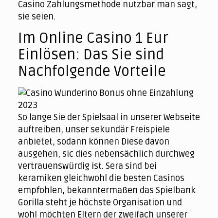
Casino Zahlungsmethode nutzbar man sagt,
sie seien.
Im Online Casino 1 Eur
Einlösen: Das Sie sind
Nachfolgende Vorteile
So lange Sie der Spielsaal in unserer Webseite
auftreiben, unser sekundär Freispiele
anbietet, sodann können Diese davon
ausgehen, sic dies nebensächlich durchweg
vertrauenswürdig ist. Sera sind bei
keramiken gleichwohl die besten Casinos
empfohlen, bekanntermaßen das Spielbank
Gorilla steht je höchste Organisation und
wohl möchten Eltern der zweifach unserer