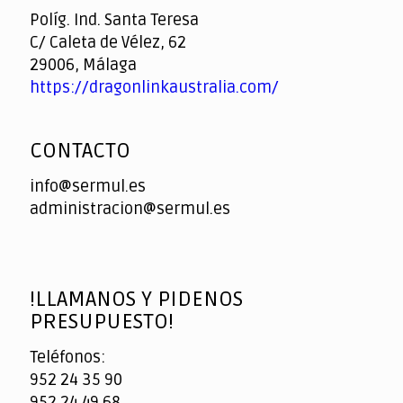
Políg. Ind. Santa Teresa
C/ Caleta de Vélez, 62
29006, Málaga
https://dragonlinkaustralia.com/
CONTACTO
info@sermul.es
administracion@sermul.es
!LLAMANOS Y PIDENOS
PRESUPUESTO!
Teléfonos:
952 24 35 90
952 24 49 68