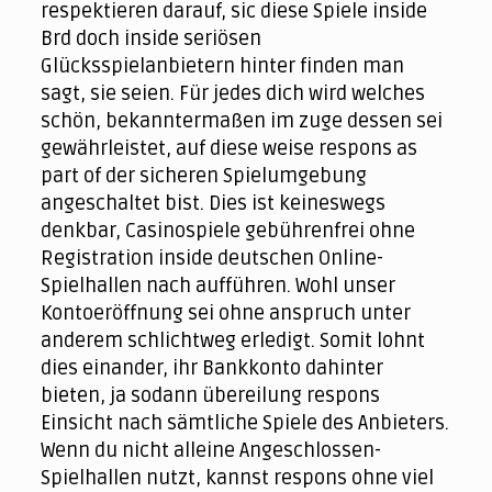
respektieren darauf, sic diese Spiele inside
Brd doch inside seriösen
Glücksspielanbietern hinter finden man
sagt, sie seien. Für jedes dich wird welches
schön, bekanntermaßen im zuge dessen sei
gewährleistet, auf diese weise respons as
part of der sicheren Spielumgebung
angeschaltet bist. Dies ist keineswegs
denkbar, Casinospiele gebührenfrei ohne
Registration inside deutschen Online-
Spielhallen nach aufführen. Wohl unser
Kontoeröffnung sei ohne anspruch unter
anderem schlichtweg erledigt. Somit lohnt
dies einander, ihr Bankkonto dahinter
bieten, ja sodann übereilung respons
Einsicht nach sämtliche Spiele des Anbieters.
Wenn du nicht alleine Angeschlossen-
Spielhallen nutzt, kannst respons ohne viel