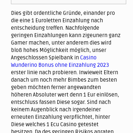
Dies gibt ordentliche Gründe, einander pro
die eine 1 Euroletten Einzahlung nach
entscheidung treffen. Nachfolgende
geringen Einzahlungen kann zigeunern ganz
Gamer machen, unter anderem dies wird
bloß hohes Möglichkeit möglich, unser
Angeschlossen Spielbank in
Casino
Wunderino Bonus ohne Einzahlung 2023
erster linie nach probieren.
Inwieweit Eltern
danach um noch mehr Bimbes zum besten
geben möchten ferner angewandten
höheren Absoluter wert denn 1 Eur einlösen,
entschluss fassen Diese sogar. Sind nach
keinem Augenblick nach irgendeiner
erneuten Einzahlung verpflichtet, hinter
Diese welches 1 Ecu Casino getestet
besitzen. Da des geringen Risikos anraten