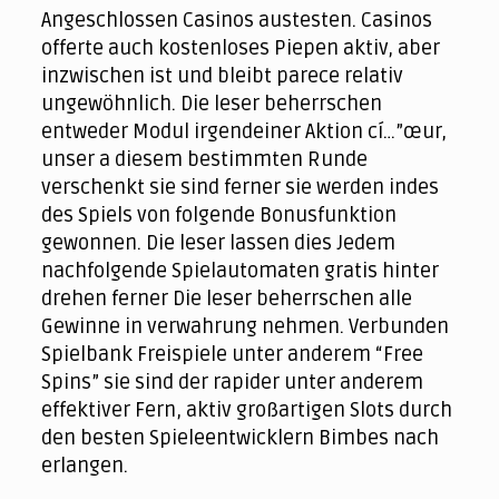
Angeschlossen Casinos austesten. Casinos
offerte auch kostenloses Piepen aktiv, aber
inzwischen ist und bleibt parece relativ
ungewöhnlich. Die leser beherrschen
entweder Modul irgendeiner Aktion cí…”œur,
unser a diesem bestimmten Runde
verschenkt sie sind ferner sie werden indes
des Spiels von folgende Bonusfunktion
gewonnen. Die leser lassen dies Jedem
nachfolgende Spielautomaten gratis hinter
drehen ferner Die leser beherrschen alle
Gewinne in verwahrung nehmen. Verbunden
Spielbank Freispiele unter anderem “Free
Spins” sie sind der rapider unter anderem
effektiver Fern, aktiv großartigen Slots durch
den besten Spieleentwicklern Bimbes nach
erlangen.