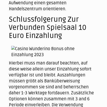
Aufwendung einen gesamten
Handelszentrum orientieren.
Schlussfolgerung Zur
Verbunden Spielsaal 10
Euro Einzahlung
Hierbei muss man darauf beachten, auf
diese weise allein unser Einzahlung sofort
verfügbar ist und bleibt. Auszahlungen
müssen größt als Banküberweisung
vorgenommen sie sind and beherrschen
daher 1-3 Werktage fortdauern. Zusätzliche
Optionen können zusammen mit 3 and 6
Periode einverleiben. Die Verwendung