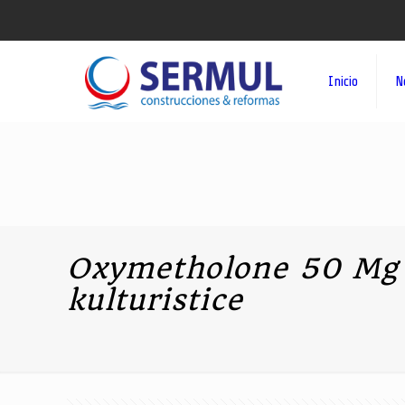
Inicio
N
Oxymetholone 50 Mg a
kulturistice