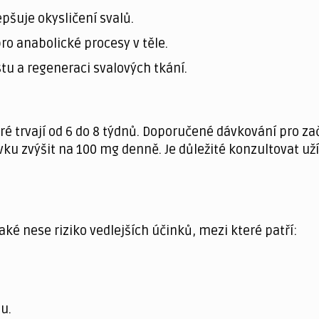
pšuje okysličení svalů.
ro anabolické procesy v těle.
stu a regeneraci svalových tkání.
eré trvají od 6 do 8 týdnů. Doporučené dávkování pro 
vku zvýšit na 100 mg denně. Je důležité konzultovat u
ké nese riziko vedlejších účinků, mezi které patří:
u.