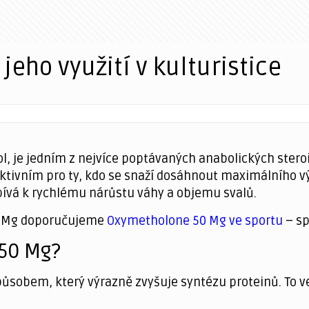
eho využití v kulturistice
 je jedním z nejvíce poptávaných anabolických steroid
raktivním pro ty, kdo se snaží dosáhnout maximálního v
pívá k rychlému nárůstu váhy a objemu svalů.
0 Mg doporučujeme
Oxymetholone 50 Mg ve sportu
– sp
50 Mg?
obem, který výrazně zvyšuje syntézu proteinů. To ved