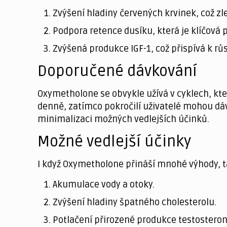
Zvýšení hladiny červených krvinek, což zle
Podpora retence dusíku, která je klíčová p
Zvýšená produkce IGF-1, což přispívá k rů
Doporučené dávkování
Oxymetholone se obvykle užívá v cyklech, kt
denně, zatímco pokročilí uživatelé mohou dá
minimalizaci možných vedlejších účinků.
Možné vedlejší účinky
I když Oxymetholone přináší mnohé výhody, ta
Akumulace vody a otoky.
Zvýšení hladiny špatného cholesterolu.
Potlačení přirozené produkce testosteron