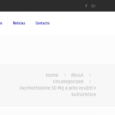
os
Noticias
Contacto
Home
About
Uncategorized
Oxymetholone 50 Mg a jeho využití v
kulturistice