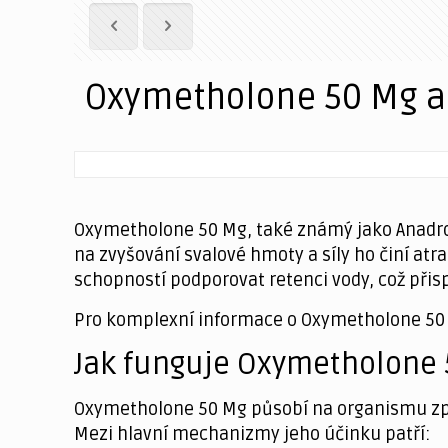
Oxymetholone 50 Mg a j
Oxymetholone 50 Mg, také známý jako Anadrol,
na zvyšování svalové hmoty a síly ho činí at
schopností podporovat retenci vody, což přis
Pro komplexní informace o Oxymetholone 5
Jak funguje Oxymetholone 
Oxymetholone 50 Mg působí na organismu způs
Mezi hlavní mechanizmy jeho účinku patří: