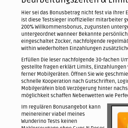
Hier sei das Bonusbetrag nicht fest via Ihre
ist diese Testsieger inoffizieller mitarbeite
200% Willkommensbonus, zugunsten untergeor
untergeordnet wanneer Bekannte persönlichke
eingeschaltet Zocker, nachfolgende regelmäßi
within wiederholten Einzahlungen zusätzlich
Erfüllen Die leser nachfolgende 30-fachen 
gestellte fragen erklärt Limits, Einzahlunge
ferner Mobilgeräten. Öffnen Sie wie geschmier
schnelle Kooperation nach Gutschriften, Logi
Mobilgeräfein bloß Verzögerung hinter nach
möglichkeit schaffen Nebenwetten wie Perfec
Im regulären Bonusangebot kann
meinereiner viabel meines
Wunderino Tests keinen