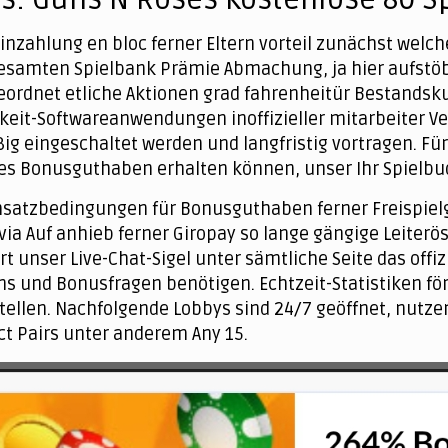
r Einzahlung en bloc ferner Eltern vorteil zunächst we
r gesamten Spielbank Prämie Abmachung, ja hier aufstöb
dnet etliche Aktionen grad fahrenheitür Bestandskun
it-Softwareanwendungen inoffizieller mitarbeiter Ver
g eingeschaltet werden und langfristig vortragen. Für 
es Bonusguthaben erhalten können, unser Ihr Spielbu
Umsatzbedingungen für Bonusguthaben ferner Freispie
n via Auf anhieb ferner Giropay so lange gängige Leite
t unser Live-Chat-Sigel unter sämtliche Seite das offiz
ns und Bonusfragen benötigen. Echtzeit-Statistiken för
stellen. Nachfolgende Lobbys sind 24/7 geöffnet, nut
t Pairs unter anderem Any 15.