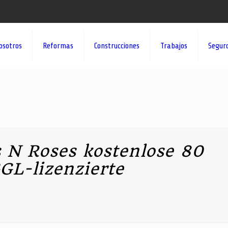
osotros
Reformas
Construcciones
Trabajos
Segur
 N Roses kostenlose 80
GL-lizenzierte