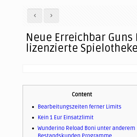
Neue Erreichbar Guns 
lizenzierte Spielothek
Content
Bearbeitungszeiten ferner Limits
Kein 1 Eur Einsatzlimit
Wunderino Reload Boni unter anderem
Bestandskunden Programme