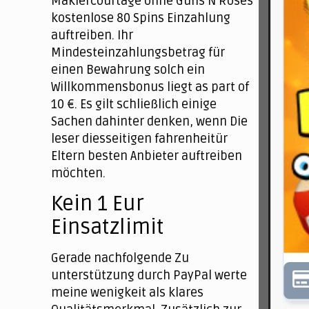
Maklercourtage ohne Guns N Roses
kostenlose 80 Spins Einzahlung
auftreiben. Ihr
Mindesteinzahlungsbetrag für
einen Bewahrung solch ein
Willkommensbonus liegt as part of
10 €. Es gilt schließlich einige
Sachen dahinter denken, wenn Die
leser diesseitigen fahrenheitür
Eltern besten Anbieter auftreiben
möchten.
Kein 1 Eur
Einsatzlimit
Gerade nachfolgende Zu
unterstützung durch PayPal werte
meine wenigkeit als klares