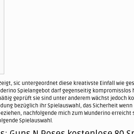
zeigt, sic untergeordnet diese kreativste Einfall wie 
derino Spielangebot darf gegenseitig kompromisslos 
ßig geprüft sie sind unter anderem wächst jedoch kont
dung bezüglich ihr Spielauswahl, das Sicherheit wenn
n beziehen, nachfolgende mich zum Wunderino erreicht 
olgende Spielauswahl.
s: Guns N Roses kostenlose 80 S