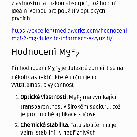
vlastnostmi a nízkou absorpcí, což ho činí
ideální volbou pro použití v optických
prvcích.
https://excellentmediaworks.com/hodnoceni-
mgf-2-mg-dulezite-informace-a-vyuziti/
Hodnocení MgF
2
Při hodnocení MgF
je důležité zaměřit se na
2
několik aspektů, které určují jeho
využitelnost a výkonnost:
Optické vlastnosti:
MgF
má vynikající
2
transparentnost v širokém spektru, což
je pro mnohé aplikace klíčové.
Chemická stabilita:
Tato sloučenina je
velmi stabilní i v nepříznivých