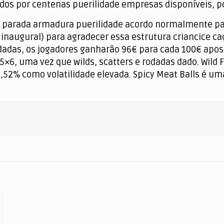
iados por centenas puerilidade empresas disponíveis, 
 parada armadura puerilidade acordo normalmente p
naugural) para agradecer essa estrutura criancice caçã
rodadas, os jogadores ganharão 96€ para cada 100€ apo
5×6, uma vez que wilds, scatters e rodadas dado. Wild 
,52% como volatilidade elevada. Spicy Meat Balls é uma