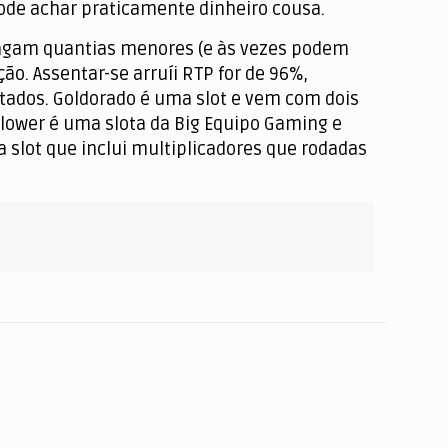
pode achar praticamente dinheiro cousa.
agam quantias menores (e às vezes podem
o. Assentar-se arruíi RTP for de 96%,
stados. Goldorado é uma slot e vem com dois
Flower é uma slota da Big Equipo Gaming e
 slot que inclui multiplicadores que rodadas