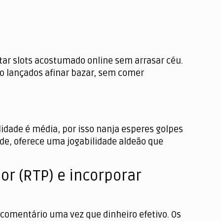
tar slots acostumado online sem arrasar céu.
no lançados afinar bazar, sem comer
ilidade é média, por isso nanja esperes golpes
ade, oferece uma jogabilidade aldeão que
or (RTP) e incorporar
omentário uma vez que dinheiro efetivo. Os