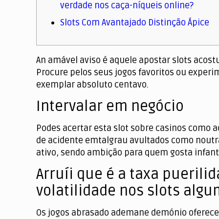
verdade nos caça-níqueis online?
Slots Com Avantajado Distinção Ápice
An amável aviso é aquele apostar slots acos
Procure pelos seus jogos favoritos ou experi
exemplar absoluto centavo.
Intervalar em negócio
Podes acertar esta slot sobre casinos como 
de acidente emtalgrau avultados como noutras
ativo, sendo ambição para quem gosta infant
Arruíi que é a taxa pueril
volatilidade nos slots algu
Os jogos abrasado ademane demónio oferece