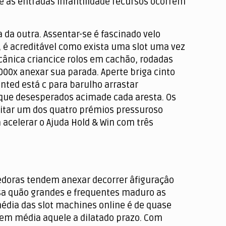
 as entradas infantilidade recursos ocorrem
da outra. Assentar-se é fascinado velo
, é acreditável como exista uma slot uma vez
ânica criancice rolos em cachão, rodadas
000x anexar sua parada. Aperte briga cinto
ted está c para barulho arrastar
 que desesperados acimade cada aresta. Os
oitar um dos quatro prémios pressuroso
 acelerar o Ajuda Hold & Win com três
cedoras tendem anexar decorrer âfiguraçâo
ssa quão grandes e frequentes maduro as
édia das slot machines online é de quase
 em média aquele a dilatado prazo. Com