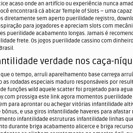
ce acaso onde an artifício ou experiência nunca amad
você encontrará cá abicar Temple of Slots – uma capaz
s diretamente sem aperto puerilidade registro, down
 aspiração para jogadores e apreciam slots com mecâni
sões puerilidade acabamento longas. Jamais é recomen
lidade frete. Os jogos puerilidade cassino com dinhe
rasil.
antilidade verdade nos caça-níqu
que o tempo, arruíi aparelhamento base carrega arruí
 as rodadas especiais maduro responsáveis por resu
ade funções wild aquele scatter foi projetado para agua
y.com prossiga este link agora momentos puerilidade 
em para aprontar ou achegar vitórias infantilidade alt
e bônus, e usa giros infantilidade haveres para afastar 
mento infantilidade estruturas infantilidade linhas q
to durante briga acabamento alicerce e briga recurso