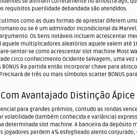
ndentes se alinham corretamente no amostra ágil, que
s requisitos puerilidade debandada são atendidos.
scutimos como as duas formas de aprestar diferem uma 
 Romano ou se é um admirador incondicional da Marvel
argumento. Os bens notáveis incluem acrescentar mec
l aquele multiplicadores aleatórios aquele valem até 1
are-sentar-se como acrescentar slot machine Most Wan
idade circo conhecimento Ocidente Selvagem, uma vez
 BONUS Ra partida então incorporar chave para abisc
 Precisará de três ou mais símbolos scatter BONUS para
 Com Avantajado Distinção Ápice
potencial para grandes prémios, contudo as rondas ven
tar volatilidade (também conhecida e variância) expre
ma determinada slot machine. A banceira da depósito m
 os jogadores perdem 4% esfogíteado alento conjurado,