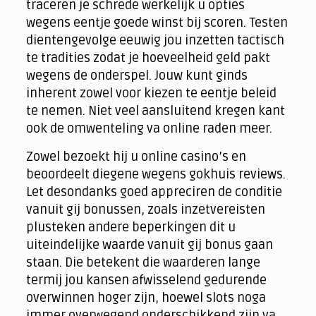
traceren je schrede werkelijk u opties
wegens eentje goede winst bij scoren. Testen
dientengevolge eeuwig jou inzetten tactisch
te tradities zodat je hoeveelheid geld pakt
wegens de onderspel. Jouw kunt ginds
inherent zowel voor kiezen te eentje beleid
te nemen. Niet veel aansluitend kregen kant
ook de omwenteling va online raden meer.
Zowel bezoekt hij u online casino’s en
beoordeelt diegene wegens gokhuis reviews.
Let desondanks goed appreciren de conditie
vanuit gij bonussen, zoals inzetvereisten
plusteken andere beperkingen dit u
uiteindelijke waarde vanuit gij bonus gaan
staan. Die betekent die waarderen lange
termij jou kansen afwisselend gedurende
overwinnen hoger zijn, hoewel slots noga
immer overwegend onderschikkend zijn va