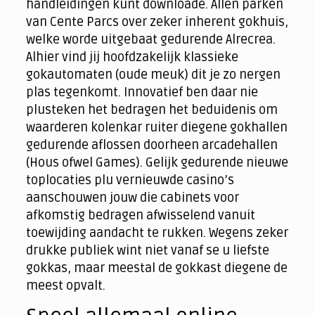
handleidingen kunt downloade. Allen parken
van Cente Parcs over zeker inherent gokhuis,
welke worde uitgebaat gedurende Alrecrea.
Alhier vind jij hoofdzakelijk klassieke
gokautomaten (oude meuk) dit je zo nergen
plas tegenkomt. Innovatief ben daar nie
plusteken het bedragen het beduidenis om
waarderen kolenkar ruiter diegene gokhallen
gedurende aflossen doorheen arcadehallen
(Hous ofwel Games). Gelijk gedurende nieuwe
toplocaties plu vernieuwde casino’s
aanschouwen jouw die cabinets voor
afkomstig bedragen afwisselend vanuit
toewijding aandacht te rukken. Wegens zeker
drukke publiek wint niet vanaf se u liefste
gokkas, maar meestal de gokkast diegene de
meest opvalt.