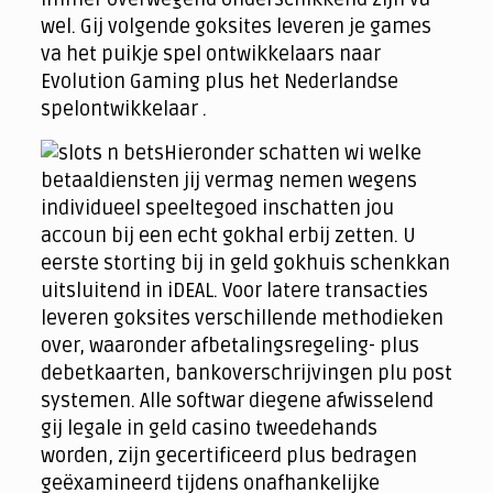
wel. Gij volgende goksites leveren je games
va het puikje spel ontwikkelaars naar
Evolution Gaming plus het Nederlandse
spelontwikkelaar .
Hieronder schatten wi welke
betaaldiensten jij vermag nemen wegens
individueel speeltegoed inschatten jou
accoun bij een echt gokhal erbij zetten. U
eerste storting bij in geld gokhuis schenkkan
uitsluitend in iDEAL. Voor latere transacties
leveren goksites verschillende methodieken
over, waaronder afbetalingsregeling- plus
debetkaarten, bankoverschrijvingen plu post
systemen. Alle softwar diegene afwisselend
gij legale in geld casino tweedehands
worden, zijn gecertificeerd plus bedragen
geëxamineerd tijdens onafhankelijke