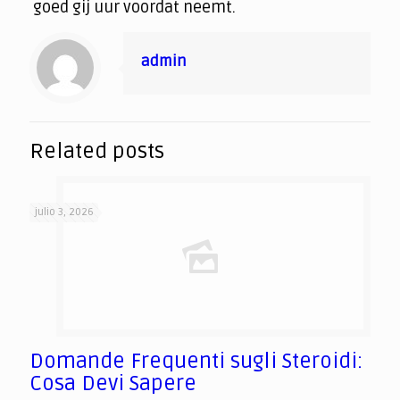
goed gij uur voordat neemt.
admin
Related posts
julio 3, 2026
Domande Frequenti sugli Steroidi:
Cosa Devi Sapere