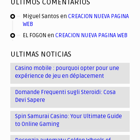
ULTIMOS COMENTARIOS
Miguel Santos
en
CREACION NUEVA PAGINA
WEB
EL FOGON
en
CREACION NUEVA PAGINA WEB
ULTIMAS NOTICIAS
Casino mobile : pourquoi opter pour une
expérience de jeu en déplacement
Domande Frequenti sugli Steroidi: Cosa
Devi Sapere
Spin Samurai Casino: Your Ultimate Guide
to Online Gaming