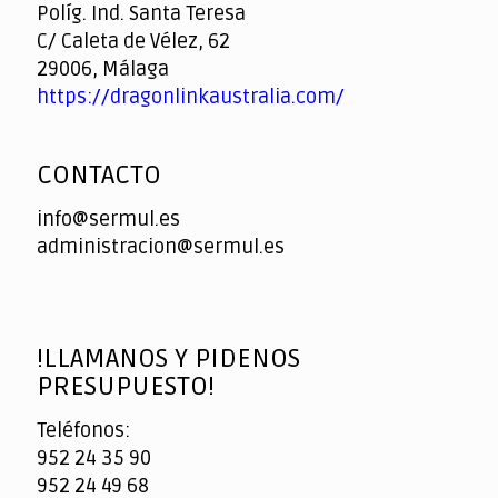
Políg. Ind. Santa Teresa
C/ Caleta de Vélez, 62
29006, Málaga
https://dragonlinkaustralia.com/
CONTACTO
info@sermul.es
administracion@sermul.es
!LLAMANOS Y PIDENOS
PRESUPUESTO!
Teléfonos:
952 24 35 90
952 24 49 68