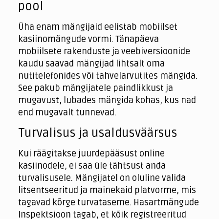
pool
Üha enam mängijaid eelistab mobiilset
kasiinomängude vormi. Tänapäeva
mobiilsete rakenduste ja veebiversioonide
kaudu saavad mängijad lihtsalt oma
nutitelefonides või tahvelarvutites mängida.
See pakub mängijatele paindlikkust ja
mugavust, lubades mängida kohas, kus nad
end mugavalt tunnevad.
Turvalisus ja usaldusväärsus
Kui räägitakse juurdepääsust online
kasiinodele, ei saa üle tähtsust anda
turvalisusele. Mängijatel on oluline valida
litsentseeritud ja mainekaid platvorme, mis
tagavad kõrge turvataseme. Hasartmängude
Inspektsioon tagab, et kõik registreeritud