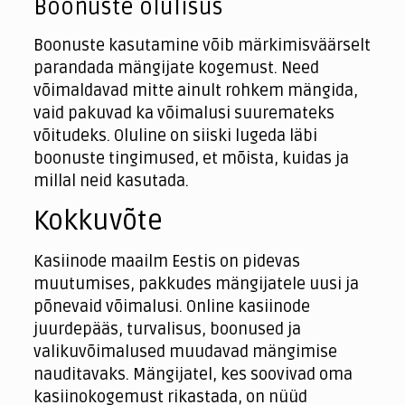
Boonuste olulisus
Boonuste kasutamine võib märkimisväärselt
parandada mängijate kogemust. Need
võimaldavad mitte ainult rohkem mängida,
vaid pakuvad ka võimalusi suuremateks
võitudeks. Oluline on siiski lugeda läbi
boonuste tingimused, et mõista, kuidas ja
millal neid kasutada.
Kokkuvõte
Kasiinode maailm Eestis on pidevas
muutumises, pakkudes mängijatele uusi ja
põnevaid võimalusi. Online kasiinode
juurdepääs, turvalisus, boonused ja
valikuvõimalused muudavad mängimise
nauditavaks. Mängijatel, kes soovivad oma
kasiinokogemust rikastada, on nüüd