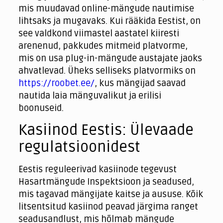
mis muudavad online-mängude nautimise
lihtsaks ja mugavaks. Kui rääkida Eestist, on
see valdkond viimastel aastatel kiiresti
arenenud, pakkudes mitmeid platvorme,
mis on usa plug-in-mängude austajate jaoks
ahvatlevad. Üheks selliseks platvormiks on
https://roobet.ee/
, kus mängijad saavad
nautida laia mänguvalikut ja erilisi
boonuseid.
Kasiinod Eestis: Ülevaade
regulatsioonidest
Eestis reguleerivad kasiinode tegevust
Hasartmängude Inspektsioon ja seadused,
mis tagavad mängijate kaitse ja aususe. Kõik
litsentsitud kasiinod peavad järgima ranget
seadusandlust, mis hõlmab mängude