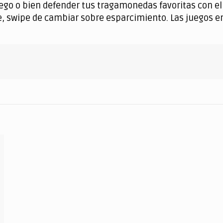
go o bien defender tus tragamonedas favoritas con el 
ite, swipe de cambiar sobre esparcimiento. Las juegos 