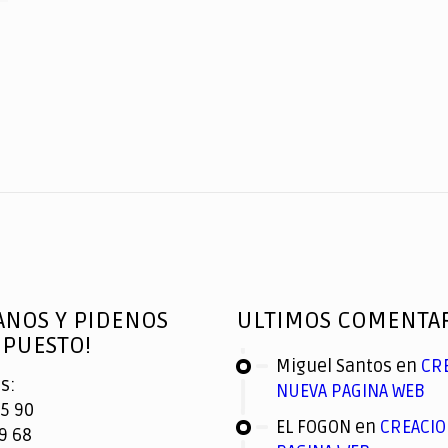
ANOS Y PIDENOS
ULTIMOS COMENTA
PUESTO!
Miguel Santos
en
CR
s:
NUEVA PAGINA WEB
5 90
EL FOGON
en
CREACIO
9 68