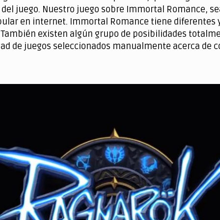
es del juego. Nuestro juego sobre Immortal Romance, 
ular en internet. Immortal Romance tiene diferentes
. También existen algún grupo de posibilidades totalme
iedad de juegos seleccionados manualmente acerca de c