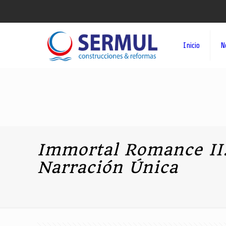
Inicio
N
Immortal Romance II:
Narración Única