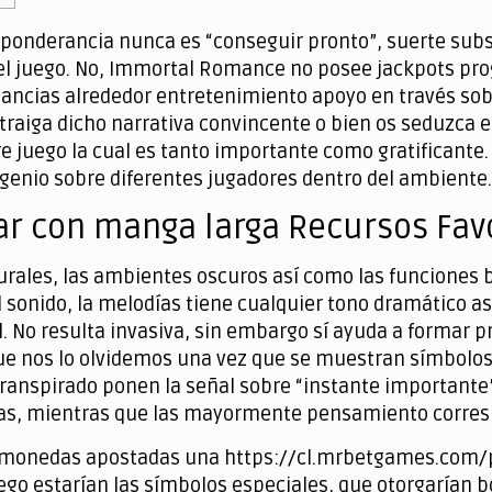
reponderancia nunca es “conseguir pronto”, suerte subsis
del juego. No, Immortal Romance no posee jackpots pro
nancias alrededor entretenimiento apoyo en través so
 atraiga dicho narrativa convincente o bien os seduzca
uego la cual es tanto importante como gratificante. N
enio sobre diferentes jugadores dentro del ambiente
gar con manga larga Recursos Fav
urales, las ambientes oscuros así­ como las funciones 
 del sonido, la melodías tiene cualquier tono dramático
No resulta invasiva, sin embargo sí ayuda a formar pre
 que nos lo olvidemos una vez que se muestran símbolos
anspirado ponen la señal sobre “instante importante” 
adas, mientras que las mayormente pensamiento corresp
e monedas apostadas una https://cl.mrbetgames.com/po
go estarían las símbolos especiales, que otorgarían bo