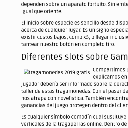
dependen sobre un aparato fortuito. Sin embar
igual que oriente.
El inicio sobre especie es sencillo desde dis
acerca de cualquier lugar. Es un signo espec
existir costos bajos, como x5, o llegar inclu
tantear nuestro botón en completo tiro.
Diferentes slots sobre Gam
Compartimos una
explicamos en 
jugador debería ser informado sobre la dere
taller de estas tragamonedas. Con el pasar d
nos atrapa con novelística. También encontra
ganancias del juego protegen dentro del clie
Es cualquier símbolo comodín cual sustituye
verticales de la tragaperras online. Dentro d