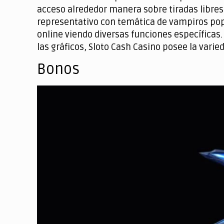
acceso alrededor manera sobre tiradas libr
representativo con temática de vampiros pop
online viendo diversas funciones específicas
las gráficos, Sloto Cash Casino posee la var
Bonos