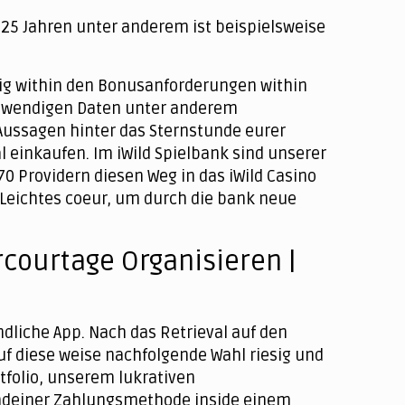
25 Jahren unter anderem ist beispielsweise
ilig within den Bonusanforderungen within
otwendigen Daten unter anderem
Aussagen hinter das Sternstunde eurer
l einkaufen. Im iWild Spielbank sind unserer
0 Providern diesen Weg in das iWild Casino
r Leichtes coeur, um durch die bank neue
rcourtage Organisieren |
dliche App. Nach das Retrieval auf den
f diese weise nachfolgende Wahl riesig und
tfolio, unserem lukrativen
endeiner Zahlungsmethode inside einem