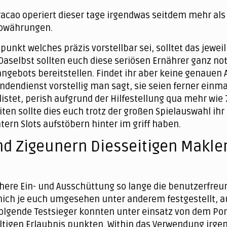
acao operiert dieser tage irgendwas seitdem mehr als 
towährungen.
nkt welches präzis vorstellbar sei, solltet das jewe
aselbst sollten euch diese seriösen Ernährer ganz n
ebots bereitstellen. Findet ihr aber keine genauen 
ndendienst vorstellig man sagt, sie seien ferner einma
stet, perish aufgrund der Hilfestellung qua mehr wie 7
iten sollte dies euch trotz der großen Spielauswahl ih
ern Slots aufstöbern hinter im griff haben.
nd Zigeunern Diesseitigen Makle
here Ein- und Ausschüttung so lange die benutzerfreun
mich je euch umgesehen unter anderem festgestellt, au
folgende Testsieger konnten unter einsatz von dem Por
tigen Erlaubnis punkten. Within das Verwendung irg