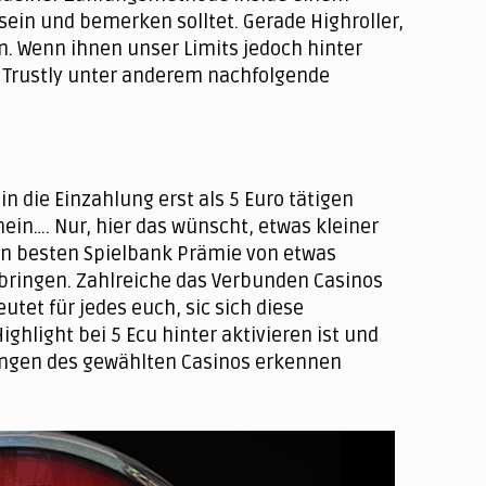
 sein und bemerken solltet. Gerade Highroller,
. Wenn ihnen unser Limits jedoch hinter
s Trustly unter anderem nachfolgende
n die Einzahlung erst als 5 Euro tätigen
in…. Nur, hier das wünscht, etwas kleiner
gen besten Spielbank Prämie von etwas
ubringen. Zahlreiche das Verbunden Casinos
et für jedes euch, sic sich diese
hlight bei 5 Ecu hinter aktivieren ist und
gungen des gewählten Casinos erkennen