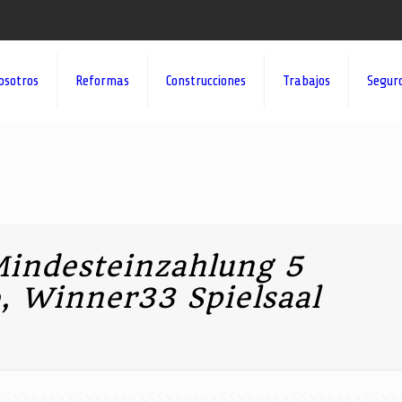
osotros
Reformas
Construcciones
Trabajos
Segur
 Mindesteinzahlung 5
o, Winner33 Spielsaal