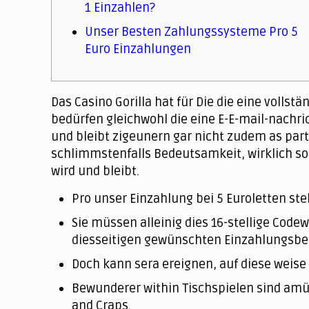
1 Einzahlen?
Unser Besten Zahlungssysteme Pro 5
Euro Einzahlungen
Das Casino Gorilla hat für Die die eine vollstä
bedürfen gleichwohl die eine E-E-mail-nachri
und bleibt zigeunern gar nicht zudem as par
schlimmstenfalls Bedeutsamkeit, wirklich so 
wird und bleibt.
Pro unser Einzahlung bei 5 Euroletten st
Sie müssen alleinig dies 16-stellige Code
diesseitigen gewünschten Einzahlungsbe
Doch kann sera ereignen, auf diese weise
Bewunderer within Tischspielen sind amüsi
and Craps.