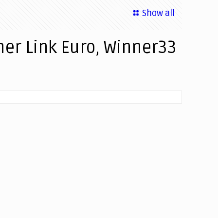
Show all
her Link Euro, Winner33