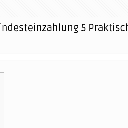
indesteinzahlung 5 Praktisc