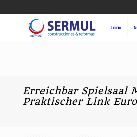
Inicio
N
Erreichbar Spielsaal
Praktischer Link Eur