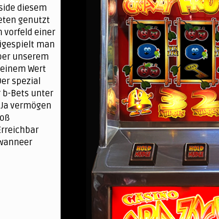
nside diesem
reten genutzt
 vorfeld einer
eigespielt man
über unserem
 einem Wert
er spezial
 b-Bets unter
 Ja vermögen
loß
Erreichbar
 wanneer