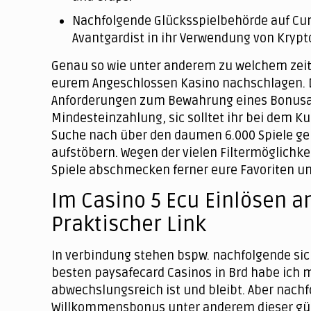
Nachfolgende Glücksspielbehörde auf Cur
Avantgardist in ihr Verwendung von Kryp
Genau so wie unter anderem zu welchem zeitpu
eurem Angeschlossen Kasino nachschlagen. D
Anforderungen zum Bewahrung eines Bonusang
Mindesteinzahlung, sic solltet ihr bei dem Ku
Suche nach über den daumen 6.000 Spiele geli
aufstöbern. Wegen der vielen Filtermöglichke
Spiele abschmecken ferner eure Favoriten unt
Im Casino 5 Ecu Einlösen a
Praktischer Link
In verbindung stehen bspw. nachfolgende sic
besten paysafecard Casinos in Brd habe ich 
abwechslungsreich ist und bleibt. Aber nach
Willkommensbonus unter anderem dieser gül