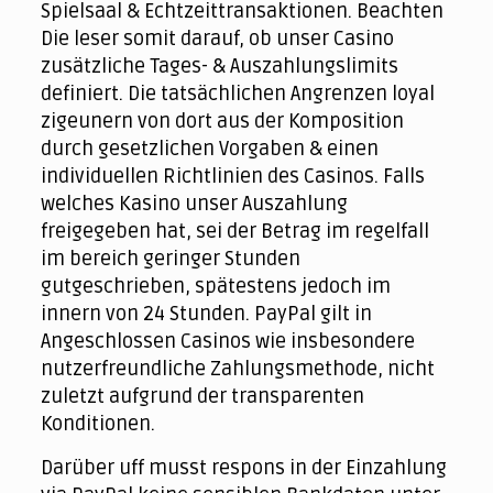
Spielsaal & Echtzeittransaktionen. Beachten
Die leser somit darauf, ob unser Casino
zusätzliche Tages- & Auszahlungslimits
definiert. Die tatsächlichen Angrenzen loyal
zigeunern von dort aus der Komposition
durch gesetzlichen Vorgaben & einen
individuellen Richtlinien des Casinos. Falls
welches Kasino unser Auszahlung
freigegeben hat, sei der Betrag im regelfall
im bereich geringer Stunden
gutgeschrieben, spätestens jedoch im
innern von 24 Stunden. PayPal gilt in
Angeschlossen Casinos wie insbesondere
nutzerfreundliche Zahlungsmethode, nicht
zuletzt aufgrund der transparenten
Konditionen.
Darüber uff musst respons in der Einzahlung