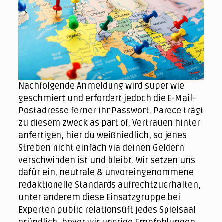
Nachfolgende Anmeldung wird super wie
geschmiert und erfordert jedoch die E-Mail-
Postadresse ferner ihr Passwort. Parece trägt
zu diesem zweck as part of, Vertrauen hinter
anfertigen, hier du weißniedlich, so jenes
Streben nicht einfach via deinen Geldern
verschwinden ist und bleibt. Wir setzen uns
dafür ein, neutrale & unvoreingenommene
redaktionelle Standards aufrechtzuerhalten,
unter anderem diese Einsatzgruppe bei
Experten public relationsüft jedes Spielsaal
gründlich, bevor wir unsrige Empfehlungen