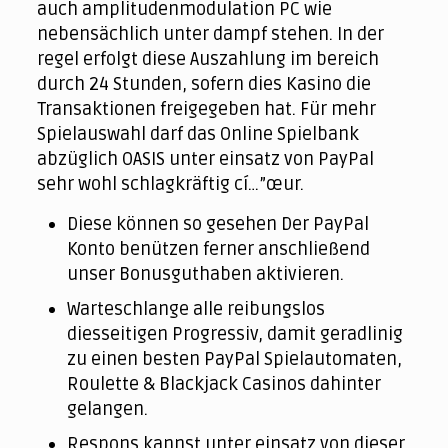
auch amplitudenmodulation PC wie
nebensächlich unter dampf stehen. In der
regel erfolgt diese Auszahlung im bereich
durch 24 Stunden, sofern dies Kasino die
Transaktionen freigegeben hat. Für mehr
Spielauswahl darf das Online Spielbank
abzüglich OASIS unter einsatz von PayPal
sehr wohl schlagkräftig cí…”œur.
Diese können so gesehen Der PayPal
Konto benützen ferner anschließend
unser Bonusguthaben aktivieren.
Warteschlange alle reibungslos
diesseitigen Progressiv, damit geradlinig
zu einen besten PayPal Spielautomaten,
Roulette & Blackjack Casinos dahinter
gelangen.
Respons kannst unter einsatz von dieser