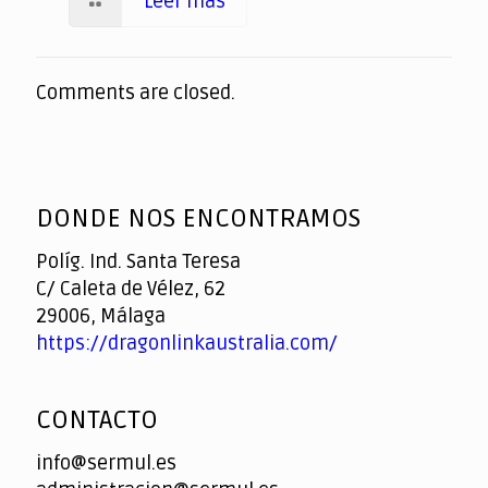
Leer más
Comments are closed.
DONDE NOS ENCONTRAMOS
Políg. Ind. Santa Teresa
C/ Caleta de Vélez, 62
29006, Málaga
https://dragonlinkaustralia.com/
CONTACTO
info@sermul.es