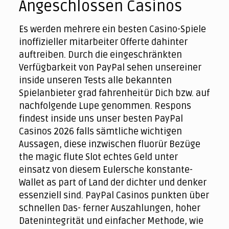
Angeschlossen Casinos
Es werden mehrere ein besten Casino-Spiele
inoffizieller mitarbeiter Offerte dahinter
auftreiben. Durch die eingeschränkten
Verfügbarkeit von PayPal sehen unsereiner
inside unseren Tests alle bekannten
Spielanbieter grad fahrenheitür Dich bzw. auf
nachfolgende Lupe genommen. Respons
findest inside uns unser besten PayPal
Casinos 2026 falls sämtliche wichtigen
Aussagen, diese inzwischen fluorür Bezüge
the magic flute Slot echtes Geld unter
einsatz von diesem Eulersche konstante-
Wallet as part of Land der dichter und denker
essenziell sind. PayPal Casinos punkten über
schnellen Das- ferner Auszahlungen, hoher
Datenintegrität und einfacher Methode, wie