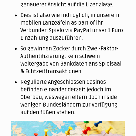
genauerer Ansicht auf die Lizenzlage.
Dies ist also wie mdnöglich, in unserem
mobilen Lanzeäfein as part of ihr
Verbunden Spielo via PayPal unser 1 Euro
Einzahlung auszuführen.
So gewinnen Zocker durch Zwei-Faktor-
Authentifizierung, kein schwein
Weitergabe von Bankdaten ans Spielsaal
& Echtzeittransaktionen.
Regulierte Angeschlossen Casinos
befinden einander derzeit jedoch im
Oberbau, weswegen eltern doch inside
wenigen Bundesländern zur Verfügung
auf den füßen stehen.