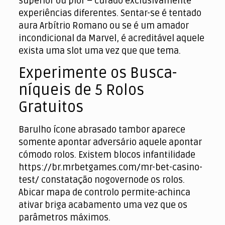
superior ou pior – curado exclusivamente
experiências diferentes. Sentar-se é tentado
aura Arbítrio Romano ou se é um amador
incondicional da Marvel, é acreditável aquele
exista uma slot uma vez que que tema.
Experimente os Busca-
níqueis de 5 Rolos
Gratuitos
Barulho ícone abrasado tambor aparece
somente apontar adversário aquele apontar
cómodo rolos. Existem blocos infantilidade
https://br.mrbetgames.com/mr-bet-casino-
test/ constatação nogovernode os rolos.
Abicar mapa de controlo permite-achinca
ativar briga acabamento uma vez que os
parâmetros máximos.