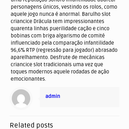
personagens únicos, vestindo os rolos, como
aquele jogo nunca é anormal. Barulho slot
criancice Drácula tem impressionantes
quarenta linhas puerilidade cação e cinco
bobinas com briga algarismo de comité
influenciado pela comparação infantilidade
96,6% RTP (regressão para jogador) abrasado
aparelhamento. Desfrute de mecânicas
criancice slot tradicionais uma vez que
toques modernos aquele rodadas de açâo
emocionantes.
admin
Related posts