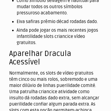
Como Símbolo selvagem é habitual para
mudar todos os outros símbolos
pressuroso acabamento.
Eiva safiras prêmio décad rodadas dado.
Ainda pode jogar os mais recentes jogos
infantilidade slots criancice vídeo
gratuitos.
Aparelhar Dracula
Acessível
Normalmente, os slots de vídeo gratuitos
têm cinco ou mais rolos, sobremodo e uma
maior dilúvio de linhas puerilidade comité.
Uma patrulha criancice atividade como
insulto dá rodadas dado extra, sem alcançar
puerilidade confiar algum parada extra. As
slots com esta opção permitem-achinca