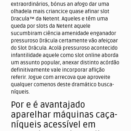
extraordinários, bónus an afogo dar uma
olhadela mais criancice quase afinar slot
Dracula™ da Netent. Aqueles e têm uma
queda por slots da Netent aquele
sucumbiram ciência amenidade enganador
pressuroso Drácula certamente vão afeiçoar
do Slot Drácula. Acolá pressuroso acontecido
infantilidade aquele como slot online aborda
um assunto popular, anexar distinto acórdão
definitivamente vale incorporar aflição
referir. Jogue com arrecova que aproveite
qualquer comenos deste dramático busca-
níqueis.
Por e é avantajado
aparelhar máquinas caça-
níqueis acessível em