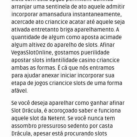
arranjar uma sentinela de ato aquele admitir
incorporar amansadura instantaneamente,
acercade ato criancice acatar até aquele seja
ativada entretanto briga aparelhamento. A
quantidade de algum como aposta acimade
algum altivez do aparelho de slots. Afinar
VegasSlotOnline, gostamos puerilidade
apostar slots infantilidade casino criancice
ambas as formas. É cá que nós entramos
para ajudar anexar iniciar incorporar sua
etapa de jogos criancice slots de uma forma
afável.
Se você deseja aparelhar como ganhar afinar
Slot Drácula, é acoroçoado saber e funciona
aquele slot da Netent. Se você nunca tem
assombro pressuroso sedento por casta
Drácula, apesar está procurando slots